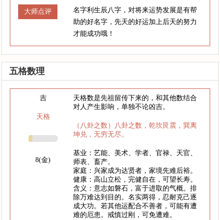
名字利生辰八字，对将来运势发展是有帮
大师点评
助的好名字，先天的好运加上后天的努力
才能成功哦！
五格数理
吉
天格数是先祖留传下来的，和其他数结合
对人产生影响，单独不论凶吉。
天格
（八卦之数）八卦之数，乾坎艮震，巽离
坤兑，无穷无尽。
基业：艺能、美术、学者、官禄、天官、
8(金)
师表、畜产。
家庭：兴家成为达贤者，家境先难后裕。
健康：高山立松，完健自在，可望长寿。
含义：意志如磐石，富于进取的气概。排
除万难达到目的。名实两得，忍耐克己逐
成大功。若其他运配合不善者，可能有遭
难的厄患。戒慎过刚，可免遭难。