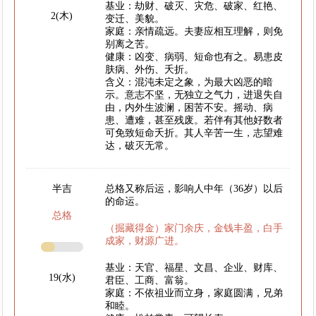
基业：劫财、破灭、灾危、破家、红艳、
2(木)
变迁、美貌。
家庭：亲情疏远。夫妻应相互理解，则免
别离之苦。
健康：凶变、病弱、短命也有之。易患皮
肤病、外伤、夭折。
含义：混沌未定之象，为最大凶恶的暗
示。意志不坚，无独立之气力，进退失自
由，内外生波澜，困苦不安。摇动、病
患、遭难，甚至残废。若伴有其他好数者
可免致短命夭折。其人辛苦一生，志望难
达，破灭无常。
半吉
总格又称后运，影响人中年（36岁）以后
的命运。
总格
（掘藏得金）家门余庆，金钱丰盈，白手
成家，财源广进。
基业：天官、福星、文昌、企业、财库、
19(水)
君臣、工商、富翁。
家庭：不依祖业而立身，家庭圆满，兄弟
和睦。