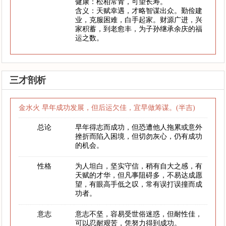
健康：松柏常青，可望长寿。
含义：天赋幸遇，才略智谋出众。勤俭建
业，克服困难，白手起家。财源广进，兴
家积蓄，到老愈丰，为子孙继承余庆的福
运之数。
三才剖析
金水火 早年成功发展，但后运欠佳，宜早做筹谋。(半吉)
总论
早年得志而成功，但恐遭他人拖累或意外
挫折而陷入困境，但切勿灰心，仍有成功
的机会。
性格
为人坦白，坚实守信，稍有自大之感，有
天赋的才华，但凡事阻碍多，不易达成愿
望，有眼高手低之叹，常有误打误撞而成
功者。
意志
意志不坚，容易受世俗迷惑，但耐性佳，
可以忍耐艰苦，凭努力得到成功。