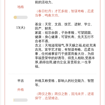
前的活动力。
地格
（春日牡丹）才艺多能，智谋奇略，忍柔
当事，鸣奏大功。
基业：天官、文昌、技艺、进财、学士、
13(火)
田产、财库。
家庭：祖宗余荫，子孙孝顺，可望团圆。
健康：身心健康，可望长寿。先天五行不
合者不遇。
含义：天地溢现瑞气,享天赐之福,处处充满
吉兆。富学艺才能，有智谋奇略。忍柔当
事，任何难事皆巧于措置而奏大功，为得
享福贵荣华的好诱导。得贵人相助,受惠丰
厚,易得信用,建功立业,富贵双全,一生享
福。
半吉
外格又称变格，影响人的社交能力、智慧
等。
外格
（两仪之数）两仪之数，混沌未开，进退
保守，志望难达。