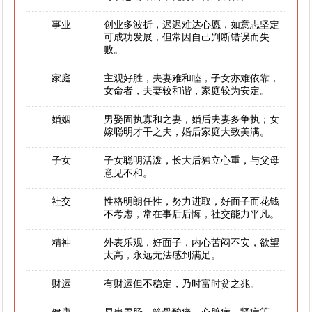
事业
创业多波折，迟迟难达心愿，如意志坚定
可成功发展，但常因自己判断错误而失
败。
家庭
主观好胜，夫妻难和睦，子女亦难依靠，
女命者，夫妻较和谐，家庭较为安定。
婚姻
男娶固执寡和之妻，婚后夫妻多争执；女
嫁聪明才干之夫，婚后家庭大致美满。
子女
子女聪明活泼，长大后独立心重，与父母
意见不和。
社交
性格明朗任性，努力进取，好面子而花钱
不考虑，常在事后后悔，社交能力平凡。
精神
外表乐观，好面子，内心苦闷不安，欲望
太高，永远无法感到满足。
财运
有财运但不稳定，乃时富时贫之兆。