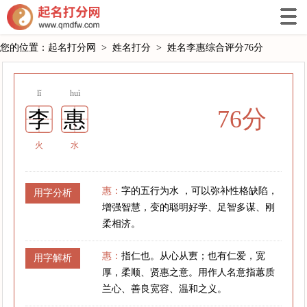
您的位置：
起名打分网
>
姓名打分
>
姓名李惠综合评分76分
lǐ
huì
76分
李
惠
火
水
惠：
字的五行为水 ，可以弥补性格缺陷，
用字分析
增强智慧，变的聪明好学、足智多谋、刚
柔相济。
惠：
指仁也。从心从叀；也有仁爱，宽
用字解析
厚，柔顺、贤惠之意。用作人名意指蕙质
兰心、善良宽容、温和之义。