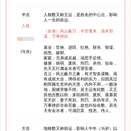
半吉
人格数又称主运，是姓名的中心点，影响
人一生的命运。
人格
（多难）风云蔽日，辛苦重来，虽有智
谋，万事挫折。
基业：官禄、进田、红艳、财帛、智谋、
19(水)
凶危、破财。
家庭：兄弟成吴越，须思手足情。
健康：病弱、废疾、刑罚、杀伤、短命，
先天五行属金水者可望安康。
含义：风云蔽月之象，有才智多谋略。虽
有成就大业，博得名利的实力，但因其过
刚而频生意外的灾患，内外不和，一败涂
地，困难苦惨不绝。若主运有此数，又乏
其他吉数以助，多陷病弱、废疾、孤寡甚
至夭折，妻子死别、刑罚、杀伤等灾。为
万事挫折非命至极，故也叫短命数。若先
天有金水者，可成巨富、怪杰、伟人。
大吉
地格数又称前运，影响人中年（36岁）以