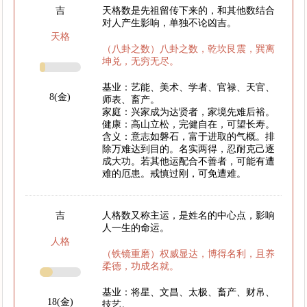
吉
天格数是先祖留传下来的，和其他数结合
对人产生影响，单独不论凶吉。
天格
（八卦之数）八卦之数，乾坎艮震，巽离
坤兑，无穷无尽。
基业：艺能、美术、学者、官禄、天官、
8(金)
师表、畜产。
家庭：兴家成为达贤者，家境先难后裕。
健康：高山立松，完健自在，可望长寿。
含义：意志如磐石，富于进取的气概。排
除万难达到目的。名实两得，忍耐克己逐
成大功。若其他运配合不善者，可能有遭
难的厄患。戒慎过刚，可免遭难。
吉
人格数又称主运，是姓名的中心点，影响
人一生的命运。
人格
（铁镜重磨）权威显达，博得名利，且养
柔德，功成名就。
基业：将星、文昌、太极、畜产、财帛、
18(金)
技艺。