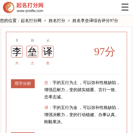
您的位置：
起名打分网
>
姓名打分
>
姓名李垒译综合评分97分
lǐ
lěi
yì
97分
李
垒
译
火
土
金
垒：
字的五行为土 ，可以弥补性格缺陷，
用字分析
增强忍耐力，变的踏实稳重、言行一致、
忠孝志诚。
译：
字的五行为金 ，可以弥补性格缺陷，
增强决断力，变的行动稳健、办事认真、
刚毅果决。