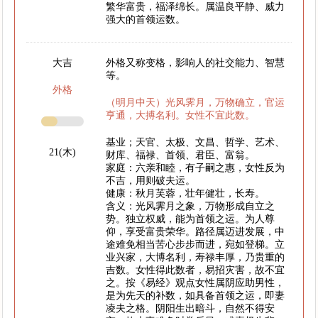
繁华富贵，福泽绵长。属温良平静、威力
强大的首领运数。
大吉
外格又称变格，影响人的社交能力、智慧
等。
外格
（明月中天）光风霁月，万物确立，官运
亨通，大搏名利。女性不宜此数。
基业；天官、太极、文昌、哲学、艺术、
21(木)
财库、福禄、首领、君臣、富翁。
家庭：六亲和睦，有子嗣之惠，女性反为
不吉，用则破夫运。
健康：秋月芙蓉，壮年健壮，长寿。
含义：光风霁月之象，万物形成自立之
势。独立权威，能为首领之运。为人尊
仰，享受富贵荣华。路径属迈进发展，中
途难免相当苦心步步而进，宛如登梯。立
业兴家，大博名利，寿禄丰厚，乃贵重的
吉数。女性得此数者，易招灾害，故不宜
之。按《易经》观点女性属阴应助男性，
是为先天的补数，如具备首领之运，即妻
凌夫之格。阴阳生出暗斗，自然不得安