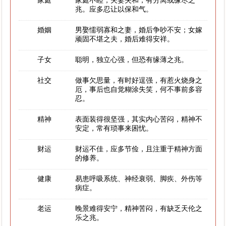
家庭
家庭不睦，夫妻失和，有分离或缘尽之
兆。应多忍让以保和气。
婚姻
男娶懦弱寡和之妻，婚后争吵不安；女嫁
顽固不堪之夫，婚后难得安祥。
子女
聪明，独立心强，但恐有缘薄之兆。
社交
做事欠思量，有时好逞强，有惹火烧身之
厄，事后也自觉糊涂失笑，何不事前多容
忍。
精神
表面装得很坚强，其实内心苦闷，精神不
安定，常有琐事来困忧。
财运
财运不佳，应多节俭，且注重于精神方面
的修养。
健康
易患呼吸系统、神经衰弱、脚疾、外伤等
病症。
老运
晚景难得安宁，精神苦闷，有缺乏天伦之
乐之兆。