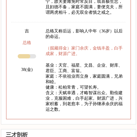
宁，故夫妻难免时常反目，或喜极生悲，
且妇德不备，家庭不圆满，妻便克夫，所
谓两虎相斗，必无双全者慎之戒之。
吉
总格又称后运，影响人中年（36岁）以后
的命运。
总格
（掘藏得金）家门余庆，金钱丰盈，白手
成家，财源广进。
基业：天官、福星、文昌、企业、财库、
38(金)
君臣、工商、富翁。
家庭：不依祖业而立身，家庭圆满，兄弟
和睦。
健康：松柏常青，可望长寿。
含义：天赋幸遇，才略智谋出众。勤俭建
业，克服困难，白手起家。财源广进，兴
家积蓄，到老愈丰，为子孙继承余庆的福
运之数。
三才剖析