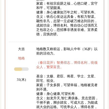
家庭：有祖宗庇荫之福，心慈口硬，宜守
和平，可望圆满。
健康：身心健康如万年之蛇，可望长寿。
含义：铁石心发达运具备，有权力智谋。
颖性非凡，志望一立必破万难达到目的，
成就功业，博得名利。惟自信心过强而又
乏包容之心，恐招事非诱发非难。宜养柔
德，且慎勿骄。
大吉
地格数又称前运，影响人中年（36岁）以
前的活动力。
地格
（春日花开）智勇得志，博得名利，统领
众人，繁荣富贵。
基业：太极、君臣、将星、学士、文星、
31(木)
田宅、祖业。
家庭：子女多荫，可望幸福，地格被克者
则不遇。
健康：身心健康,可望长寿.
含义：如龙升天,智仁勇俱备。意志坚固，
千挫不挠，脚步踏实，可成大志，为能成
就大业的运格。可统率众人，博得名誉，