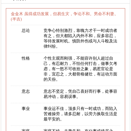
金金木 虽得成功发展，但易生灾，争论不和。男命不利妻。
(半吉)
总论
竞争心特别激烈，靠魄力才干一时成功者
有之，但大都陷入内外不和，应多容忍，
等待发展时机。慎防外伤或与人斗殴及法
律纠纷。
性格
个性主观而刚强，不能容许别人超过自
己，有忍耐力，不怕任何打击，做事欠考
虑，有一怒不可收拾之象，易惹官讼是
非，宜忍之，大都骨格健壮，有运动方面
的天份。
意志
意志不坚定，凭自己喜好而行事，处事容
易冲动，容易误事。
事业
事业运不佳，顶多只有一时成功，而陷入
苦难操劳，请多忍耐，以劳力换取生活是
最平安的。