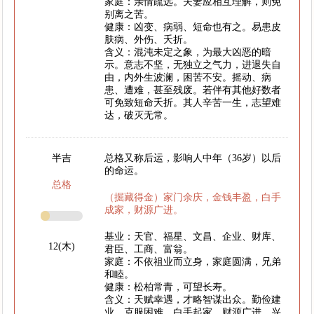
家庭：亲情疏远。夫妻应相互理解，则免
别离之苦。
健康：凶变、病弱、短命也有之。易患皮
肤病、外伤、夭折。
含义：混沌未定之象，为最大凶恶的暗
示。意志不坚，无独立之气力，进退失自
由，内外生波澜，困苦不安。摇动、病
患、遭难，甚至残废。若伴有其他好数者
可免致短命夭折。其人辛苦一生，志望难
达，破灭无常。
半吉
总格又称后运，影响人中年（36岁）以后
的命运。
总格
（掘藏得金）家门余庆，金钱丰盈，白手
成家，财源广进。
基业：天官、福星、文昌、企业、财库、
12(木)
君臣、工商、富翁。
家庭：不依祖业而立身，家庭圆满，兄弟
和睦。
健康：松柏常青，可望长寿。
含义：天赋幸遇，才略智谋出众。勤俭建
业，克服困难，白手起家。财源广进，兴