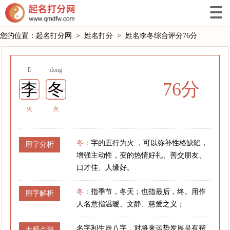
您的位置：
起名打分网
>
姓名打分
>
姓名李冬综合评分76分
lǐ
dōng
76分
李
冬
火
火
冬：
字的五行为火 ，可以弥补性格缺陷，
用字分析
增强主动性，变的热情好礼、善交朋友、
口才佳、人缘好。
冬：
指季节，冬天；也指最后，终。用作
用字解析
人名意指温暖、文静、慈爱之义；
名字利生辰八字，对将来运势发展是有帮
大师点评