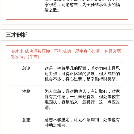
家积蓄，到老愈丰，为子孙继承余庆的福
运之数。
三才剖析
金木土 成功运被压抑，不能成功，易生身心过劳、神经衰弱
等疾病。(半吉)
总论
这是一种较平凡的配置，若努力向上且忍
耐力强，可得正比率的发展，但大成功的
机会不多，身心过劳，是辛勤得财类型。
性格
为人仁慈，喜欢助他人，有进取心，对家
庭有责任感，一生辛勤奋发，但处事较主
观固执，容易陷入一意孤行，这一点应改
进。
意志
意志不够坚定，计划不够周到，处事也有
冲动之倾向。