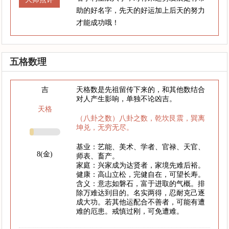
助的好名字，先天的好运加上后天的努力
才能成功哦！
五格数理
吉
天格数是先祖留传下来的，和其他数结合
对人产生影响，单独不论凶吉。
天格
（八卦之数）八卦之数，乾坎艮震，巽离
坤兑，无穷无尽。
基业：艺能、美术、学者、官禄、天官、
8(金)
师表、畜产。
家庭：兴家成为达贤者，家境先难后裕。
健康：高山立松，完健自在，可望长寿。
含义：意志如磐石，富于进取的气概。排
除万难达到目的。名实两得，忍耐克己逐
成大功。若其他运配合不善者，可能有遭
难的厄患。戒慎过刚，可免遭难。