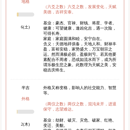
地格
（六爻之数）六爻之数，发展变化，天赋
美德，吉祥安泰。
基业：豪杰、官禄、财钱、将星、学者。
6(土)
健康：可望健康，逢凶化吉，遇一次险，
可得长寿。
家庭：家庭圆满和睦，安宁自在。
含义：天德地祥俱备，天地人和。财禄丰
盈，富裕安稳，家势盛大，万宝朝宗之
运。然而满极必损，盈极则亏。若其他要
素配合不周者，恐或如流水而下，成为所
谓乐极生悲之象。此数理为天赋之美，安
稳吉庆终生。
半吉
外格又称变格，影响人的社交能力、智慧
等。
外格
（两仪之数）两仪之数，混沌未开，进退
保守，志望难达。
基业：劫财、破灭、灾危、破家、红艳、
2(木)
变迁、美貌。