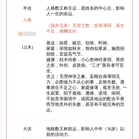
半吉
人格数又称主运，是姓名的中心点，影响
人一生的命运。
人格
（掘井无泉）无理之数，发展薄弱，虽生
不足，难酬志向。
基业：凶星、破厄、劫煞、时禄。
12(木)
家庭：亲情如秋水，骨肉似寒炭，施恩招
怨恨，宜提高气节。
健康：枯木待春，小心患神经衰弱、胃癌
之疾，外伤、皮肤病。“三才”善良者可安
全。
含义：无理伸张之象。妄顾自身薄弱无
力，企图做力不从心的事，反致失败。遇
事易生不足之心。家庭缘薄，孤苦无依, 一
生寂寞。陷于孤独、遭难、逆境、病弱、
不如意等困境中，或因其他运的配合不善
而导致意外的失败，甚至有不能完寿的悲
运。
大吉
地格数又称前运，影响人中年（36岁）以
前的活动力。