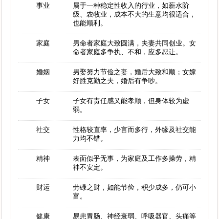
事业
属于一种稳定性收入的行业，如薪水阶
级、农牧业，成本不大的生意均很适合，
也能顺利。
家庭
男命者家庭大致圆满，夫妻共同创业。女
命者家庭多争执、不和，应多忍让。
婚姻
男娶努力节俭之妻，婚后大致和顺；女嫁
好胜克勤之夫，婚后有争吵。
子女
子女有责任感又能孝顺，但身体较为虚
弱。
社交
性格较直率，少言而多行，外缘及社交能
力均不错。
精神
表面似乎无事，为家庭及工作多操劳，精
神不安定。
财运
劳碌之财，如能节俭，积少成多，仍可小
富。
健康
易患胃肠、神经衰弱、呼吸器官、头痛等