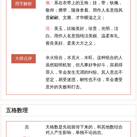
佩：
系在衣带上的玉饰；挂，带；钦佩，
用字解析
敬仰；携带，随身拿着。用作人名意指风
度翩翩、文雅、才华横溢之义；
瑶：
美玉，比喻美好，珍贵，光明，洁
白。用作人名意指纯洁美丽、温柔有礼、
善良美好、柔美大方之义；
水火组合，水克火，水旺。这种组合的人
大师点评
虽然聪明机智，但凡事好争好斗，容易得
罪人，常会发生无谓的纠纷。其人意志不
坚定，易受迷惑，耐性也不佳，常会遭受
意外的失败和打击。
五格数理
吉
天格数是先祖留传下来的，和其他数结合
对人产生影响，单独不论凶吉。