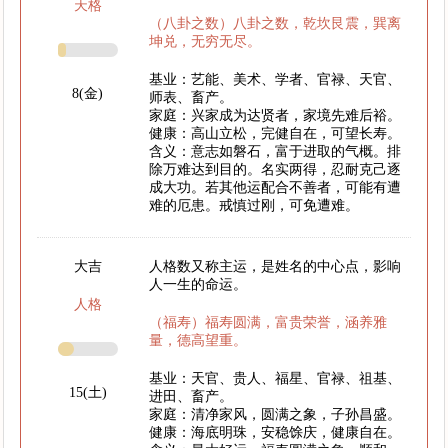
天格
（八卦之数）八卦之数，乾坎艮震，巽离
坤兑，无穷无尽。
基业：艺能、美术、学者、官禄、天官、
8(金)
师表、畜产。
家庭：兴家成为达贤者，家境先难后裕。
健康：高山立松，完健自在，可望长寿。
含义：意志如磐石，富于进取的气概。排
除万难达到目的。名实两得，忍耐克己逐
成大功。若其他运配合不善者，可能有遭
难的厄患。戒慎过刚，可免遭难。
大吉
人格数又称主运，是姓名的中心点，影响
人一生的命运。
人格
（福寿）福寿圆满，富贵荣誉，涵养雅
量，德高望重。
基业：天官、贵人、福星、官禄、祖基、
15(土)
进田、畜产。
家庭：清净家风，圆满之象，子孙昌盛。
健康：海底明珠，安稳馀庆，健康自在。