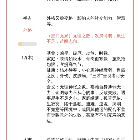
半吉
外格又称变格，影响人的社交能力、智慧
等。
外格
（掘井无泉）无理之数，发展薄弱，虽生
不足，难酬志向。
基业：凶星、破厄、劫煞、时禄。
12(木)
家庭：亲情如秋水，骨肉似寒炭，施恩招
怨恨，宜提高气节。
健康：枯木待春，小心患神经衰弱、胃癌
之疾，外伤、皮肤病。“三才”善良者可安
全。
含义：无理伸张之象。妄顾自身薄弱无
力，企图做力不从心的事，反致失败。遇
事易生不足之心。家庭缘薄，孤苦无依, 一
生寂寞。陷于孤独、遭难、逆境、病弱、
不如意等困境中，或因其他运的配合不善
而导致意外的失败，甚至有不能完寿的悲
运。
大吉
总格又称后运，影响人中年（36岁）以后