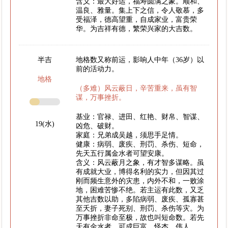
含义：最大好运，福寿圆满之象。顺和、
温良、雅量。集上下之信，令人敬慕，多
受福泽，德高望重，自成家业，富贵荣
华。为吉祥有德，繁荣兴家的大吉数。
半吉
地格数又称前运，影响人中年（36岁）以
前的活动力。
地格
（多难）风云蔽日，辛苦重来，虽有智
谋，万事挫折。
基业：官禄、进田、红艳、财帛、智谋、
19(水)
凶危、破财。
家庭：兄弟成吴越，须思手足情。
健康：病弱、废疾、刑罚、杀伤、短命，
先天五行属金水者可望安康。
含义：风云蔽月之象，有才智多谋略。虽
有成就大业，博得名利的实力，但因其过
刚而频生意外的灾患，内外不和，一败涂
地，困难苦惨不绝。若主运有此数，又乏
其他吉数以助，多陷病弱、废疾、孤寡甚
至夭折，妻子死别、刑罚、杀伤等灾。为
万事挫折非命至极，故也叫短命数。若先
天有金水者，可成巨富、怪杰、伟人。