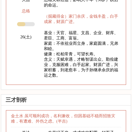
的命运。
总格
（掘藏得金）家门余庆，金钱丰盈，白手
成家，财源广进。
基业：天官、福星、文昌、企业、财库、
26(土)
君臣、工商、富翁。
家庭：不依祖业而立身，家庭圆满，兄弟
和睦。
健康：松柏常青，可望长寿。
含义：天赋幸遇，才略智谋出众。勤俭建
业，克服困难，白手起家。财源广进，兴
家积蓄，到老愈丰，为子孙继承余庆的福
运之数。
三才剖析
金土水 虽可顺利成功，名利兼收，但因基础不稳而招致灾
难，有遭难、外伤之虑。(半吉)