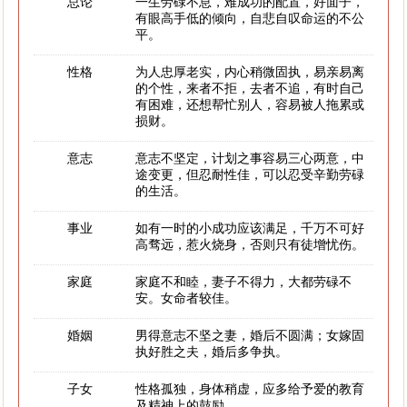
总论
一生劳碌不息，难成功的配置，好面子，
有眼高手低的倾向，自悲自叹命运的不公
平。
性格
为人忠厚老实，内心稍微固执，易亲易离
的个性，来者不拒，去者不追，有时自己
有困难，还想帮忙别人，容易被人拖累或
损财。
意志
意志不坚定，计划之事容易三心两意，中
途变更，但忍耐性佳，可以忍受辛勤劳碌
的生活。
事业
如有一时的小成功应该满足，千万不可好
高骛远，惹火烧身，否则只有徒增忧伤。
家庭
家庭不和睦，妻子不得力，大都劳碌不
安。女命者较佳。
婚姻
男得意志不坚之妻，婚后不圆满；女嫁固
执好胜之夫，婚后多争执。
子女
性格孤独，身体稍虚，应多给予爱的教育
及精神上的鼓励。