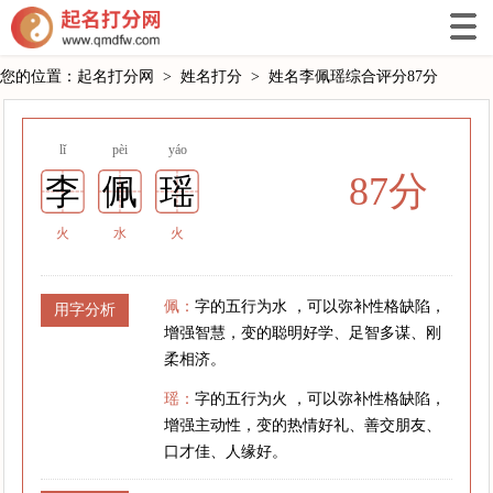
您的位置：
起名打分网
>
姓名打分
>
姓名李佩瑶综合评分87分
lǐ
pèi
yáo
87分
李
佩
瑶
火
水
火
佩：
字的五行为水 ，可以弥补性格缺陷，
用字分析
增强智慧，变的聪明好学、足智多谋、刚
柔相济。
瑶：
字的五行为火 ，可以弥补性格缺陷，
增强主动性，变的热情好礼、善交朋友、
口才佳、人缘好。