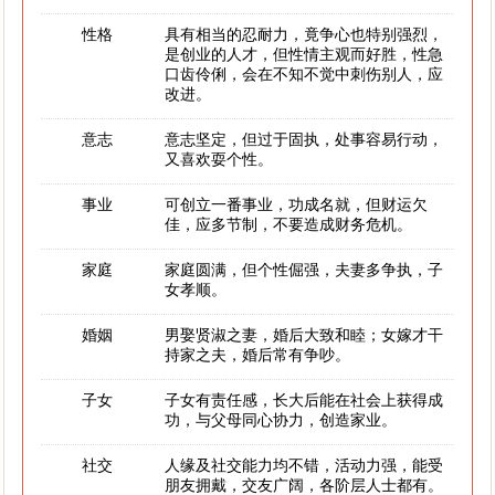
性格
具有相当的忍耐力，竟争心也特别强烈，
是创业的人才，但性情主观而好胜，性急
口齿伶俐，会在不知不觉中刺伤别人，应
改进。
意志
意志坚定，但过于固执，处事容易行动，
又喜欢耍个性。
事业
可创立一番事业，功成名就，但财运欠
佳，应多节制，不要造成财务危机。
家庭
家庭圆满，但个性倔强，夫妻多争执，子
女孝顺。
婚姻
男娶贤淑之妻，婚后大致和睦；女嫁才干
持家之夫，婚后常有争吵。
子女
子女有责任感，长大后能在社会上获得成
功，与父母同心协力，创造家业。
社交
人缘及社交能力均不错，活动力强，能受
朋友拥戴，交友广阔，各阶层人士都有。