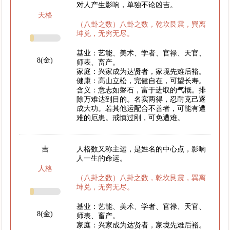
对人产生影响，单独不论凶吉。
天格
（八卦之数）八卦之数，乾坎艮震，巽离
坤兑，无穷无尽。
基业：艺能、美术、学者、官禄、天官、
8(金)
师表、畜产。
家庭：兴家成为达贤者，家境先难后裕。
健康：高山立松，完健自在，可望长寿。
含义：意志如磐石，富于进取的气概。排
除万难达到目的。名实两得，忍耐克己逐
成大功。若其他运配合不善者，可能有遭
难的厄患。戒慎过刚，可免遭难。
吉
人格数又称主运，是姓名的中心点，影响
人一生的命运。
人格
（八卦之数）八卦之数，乾坎艮震，巽离
坤兑，无穷无尽。
基业：艺能、美术、学者、官禄、天官、
8(金)
师表、畜产。
家庭：兴家成为达贤者，家境先难后裕。