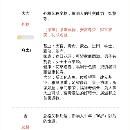
大吉
外格又称变格，影响人的社交能力、智慧
等。
外格
（厚重）厚重载德，安富尊荣，财官双
美，功成名就。
基业：天官、贵命、豪杰、进田、学士、
16(土)
豪侠、基产。
家庭：春日花开，可望家庭圆满。男子有
贤妻，女子不宜早婚。
健康：花草逢春，易溺于色情，戒慎者可
望健康长寿。
含义：反凶化吉象。位尊望重，建立基
业。雅量厚重，足智多谋，善于协调，所
谋如意，家门繁荣，福禄寿俱全。为大事
大业可成，富贵发达的好暗示。属温和之
首领运数。
吉
总格又称后运，影响人中年（36岁）以后
的命运。
总格