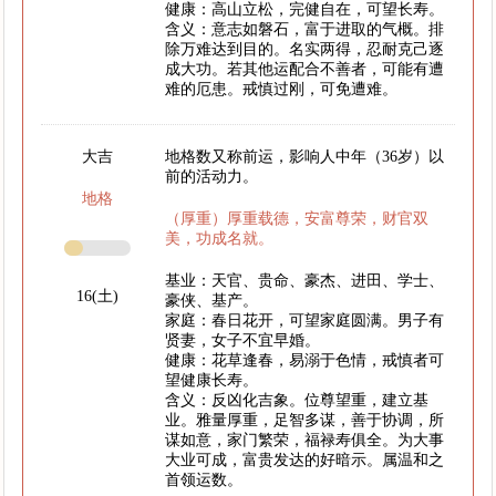
健康：高山立松，完健自在，可望长寿。
含义：意志如磐石，富于进取的气概。排
除万难达到目的。名实两得，忍耐克己逐
成大功。若其他运配合不善者，可能有遭
难的厄患。戒慎过刚，可免遭难。
大吉
地格数又称前运，影响人中年（36岁）以
前的活动力。
地格
（厚重）厚重载德，安富尊荣，财官双
美，功成名就。
基业：天官、贵命、豪杰、进田、学士、
16(土)
豪侠、基产。
家庭：春日花开，可望家庭圆满。男子有
贤妻，女子不宜早婚。
健康：花草逢春，易溺于色情，戒慎者可
望健康长寿。
含义：反凶化吉象。位尊望重，建立基
业。雅量厚重，足智多谋，善于协调，所
谋如意，家门繁荣，福禄寿俱全。为大事
大业可成，富贵发达的好暗示。属温和之
首领运数。