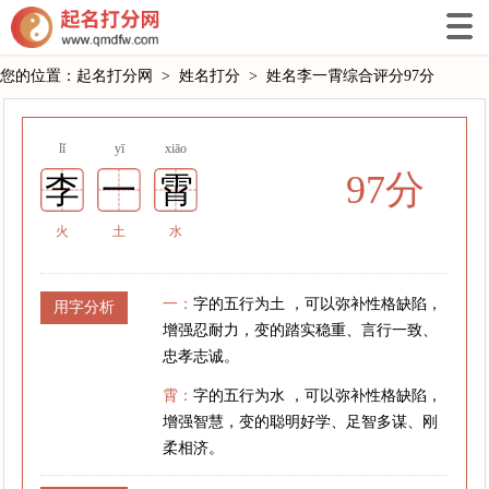
您的位置：
起名打分网
>
姓名打分
>
姓名李一霄综合评分97分
lǐ
yī
xiāo
97分
李
一
霄
火
土
水
一：
字的五行为土 ，可以弥补性格缺陷，
用字分析
增强忍耐力，变的踏实稳重、言行一致、
忠孝志诚。
霄：
字的五行为水 ，可以弥补性格缺陷，
增强智慧，变的聪明好学、足智多谋、刚
柔相济。