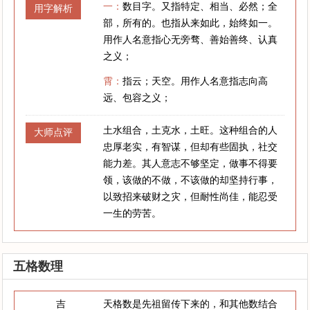
一：
数目字。又指特定、相当、必然；全
用字解析
部，所有的。也指从来如此，始终如一。
用作人名意指心无旁骛、善始善终、认真
之义；
霄：
指云；天空。用作人名意指志向高
远、包容之义；
土水组合，土克水，土旺。这种组合的人
大师点评
忠厚老实，有智谋，但却有些固执，社交
能力差。其人意志不够坚定，做事不得要
领，该做的不做，不该做的却坚持行事，
以致招来破财之灾，但耐性尚佳，能忍受
一生的劳苦。
五格数理
吉
天格数是先祖留传下来的，和其他数结合