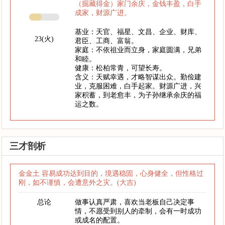
（掘藏得金）家门余庆，金钱丰盈，白手
成家，财源广进。
基业：天官、福星、文昌、企业、财库、
23(火)
君臣、工商、富翁。
家庭：不依祖业而立身，家庭圆满，兄弟
和睦。
健康：松柏常青，可望长寿。
含义：天赋幸遇，才略智谋出众。勤俭建
业，克服困难，白手起家。财源广进，兴
家积蓄，到老愈丰，为子孙继承余庆的福
运之数。
三才剖析
金金土 容易成功达到目的，境遇稳固，心身健全，但性格过
刚，如不谨慎，会遭意外之灾。(大吉)
总论
做事认真严肃，喜欢当老板自己决定事
情，不愿受到别人的牵制，会有一时成功
或成名的配置。