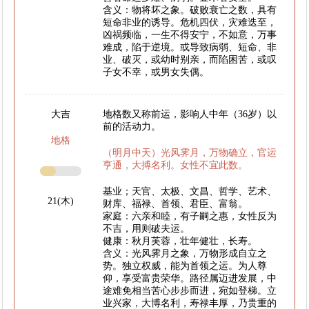
含义：物将坏之象。破败衰亡之数，具有
短命非业的诱导。危机四伏，灾难迭至，
凶祸频临，一生不得安宁，不如意，万事
难成，陷于逆境。或导致病弱、短命、非
业、破灭，或幼时别亲，而陷困苦，或叹
子女不幸，或男女失偶。
大吉
地格数又称前运，影响人中年（36岁）以
前的活动力。
地格
（明月中天）光风霁月，万物确立，官运
亨通，大搏名利。女性不宜此数。
基业；天官、太极、文昌、哲学、艺术、
21(木)
财库、福禄、首领、君臣、富翁。
家庭：六亲和睦，有子嗣之惠，女性反为
不吉，用则破夫运。
健康：秋月芙蓉，壮年健壮，长寿。
含义：光风霁月之象，万物形成自立之
势。独立权威，能为首领之运。为人尊
仰，享受富贵荣华。路径属迈进发展，中
途难免相当苦心步步而进，宛如登梯。立
业兴家，大博名利，寿禄丰厚，乃贵重的