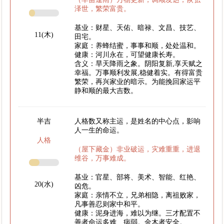
泽世，繁荣富贵。
基业：财星、天佑、暗禄、文昌、技艺、
11(木)
田宅。
家庭：养蜂结蜜，事事和顺，处处温和。
健康：河川永在，可望健康长寿。
含义：旱天降雨之象。阴阳复新,享天赋之
幸福。万事顺利发展,稳健着实。有得富贵
繁荣，再兴家业的暗示。为能挽回家运平
静和顺的最大吉数。
半吉
人格数又称主运，是姓名的中心点，影响
人一生的命运。
人格
（屋下藏金）非业破运，灾难重重，进退
维谷，万事难成。
基业：官星、部将、美术、智能、红艳、
20(水)
凶危。
家庭：亲情不立，兄弟相隐，离祖败家，
凡事善忍则家中和平。
健康：泥身进海，难以为继。三才配置不
善者命运多难、病弱。金木者安全。