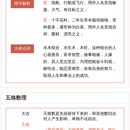
航：
指船、行船或飞行。用作人名意指敏
用字解析
捷、大气、有目标之义；
菘：
十字花科。二年生草本栽培植物，变
种甚多，通常称为白菜。用作人名意指吉
祥、聚财、漂亮之义；
水木组合，水生木，木旺。这种组合的人
大师点评
心底善良，富有智慧，做事稳健，人缘
好。其人意志坚定，为理想能奋斗到底，
耐性佳，能忍受艰苦，依靠自身的努力，
取得人生和事业上的成功。
五格数理
大吉
天格数是先祖留传下来的，和其他数结合
对人产生影响，单独不论凶吉。
天格
（旱苗逢雨）万物更新，调顺发达，恢弘