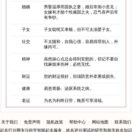
婚姻
男娶温厚而固执之妻，婚后常闹小意见；
女嫁有才能个性顽固之夫，忍气吞声后常
有争吵。
子女
子女聪明又孝顺，但不可太溺爱子女。
社交
不太随和，自我心强，容易得罪别人，外
缘尚可。
精神
虽然操心点总会得到安慰的，切记不要自
找麻烦来伤神，必然无忧。
财运
您的财运很好，但须防意外牵累或损失。
健康
易患胃肠、泌尿系统之病。
老运
为名为利终日劳，晚景可享清福。
关于我们
|
免责声明
|
隐私政策
|
帮助中心
|
网站地图
|
联系我们
起名打分网专注科学智能起名服务，姓名评分测试的研究和相关姓名知识