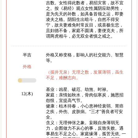
吉数。女性得此数者，易招灾害，故不宜
之。按《易经》观点女性属阴应助男性，
是为先天的补数，如具备首领之运，即妻
凌夫之格。阴阳生出暗斗，自然不得安
宁，故夫妻难免时常反目，或喜极生悲，
且妇德不备，家庭不圆满，妻便克夫，所
谓两虎相斗，必无双全者慎之戒之。
半吉
外格又称变格，影响人的社交能力、智慧
等。
外格
（掘井无泉）无理之数，发展薄弱，虽生
不足，难酬志向。
基业：凶星、破厄、劫煞、时禄。
12(木)
家庭：亲情如秋水，骨肉似寒炭，施恩招
怨恨，宜提高气节。
健康：枯木待春，小心患神经衰弱、胃癌
之疾，外伤、皮肤病。“三才”善良者可安
全。
含义：无理伸张之象。妄顾自身薄弱无
力，企图做力不从心的事，反致失败。遇
事易生不足之心。家庭缘薄，孤苦无依, 一