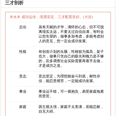
三才剖析
木水木 成功运佳，境遇安定，三才配置良好。(大吉)
总论
虽有天赋的才华，满怀的心志，但不可脱
离现实太远，不要太过自信自满，有时会
让您失望的，做事多加考虑，多能考虑别
人的意见，您一定会成功发展。
性格
有创造计划的头脑，性格较为孤高，架子
也大，做事只凭自己的眼光和魄力是不够
的，应多调查社会实际需要再着手去做，
才是成功之道。
意志
意志坚定，为理想能奋斗到底，耐性亦
佳，能忍受艰苦，一定能成功发展。
事业
事业运不错，可一展抱负，易受家庭拖累
而受苦。
家庭
因主观太强，家庭不太美满，若能忍耐，
自无大碍。