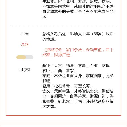
生寂寞。陷于孤独、遭难、逆境、病弱、
不如意等困境中，或因其他运的配合不善
而导致意外的失败，甚至有不能完寿的悲
运。
半吉
总格又称后运，影响人中年（36岁）以后
的命运。
总格
（掘藏得金）家门余庆，金钱丰盈，白手
成家，财源广进。
基业：天官、福星、文昌、企业、财库、
31(木)
君臣、工商、富翁。
家庭：不依祖业而立身，家庭圆满，兄弟
和睦。
健康：松柏常青，可望长寿。
含义：天赋幸遇，才略智谋出众。勤俭建
业，克服困难，白手起家。财源广进，兴
家积蓄，到老愈丰，为子孙继承余庆的福
运之数。