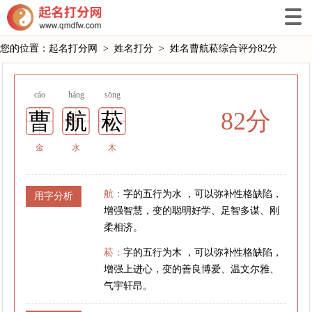
您的位置：
起名打分网
>
姓名打分
>
姓名曹航菘综合评分82分
cáo
háng
sōng
82分
曹
航
菘
金
水
木
航：
字的五行为水 ，可以弥补性格缺陷，
用字分析
增强智慧，变的聪明好学、足智多谋、刚
柔相济。
菘：
字的五行为木 ，可以弥补性格缺陷，
增强上进心，变的善良博爱、温文尔雅、
气宇轩昂。