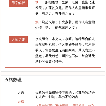
勃：
一般指蓬勃，繁荣，旺盛；也指飞速
用字解析
发展，如蓬勃兴起。用作人名意指事业旺
盛、有活力、有斗志之义；
燃：
烧起火焰；引火点着。用作人名意指
热情、活力、朝气蓬勃之义；
水火组合，水克火，水旺。这种组合的人
大师点评
虽然聪明机智，但凡事好争好斗，容易得
罪人，常会发生无谓的纠纷。其人意志不
坚定，易受迷惑，耐性也不佳，常会遭受
意外的失败和打击。
五格数理
大吉
天格数是先祖留传下来的，和其他数结合
对人产生影响，单独不论凶吉。
天格
（旱苗逢雨）万物更新，调顺发达，恢弘