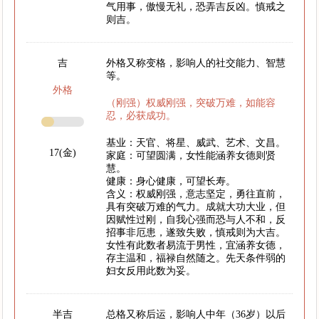
气用事，傲慢无礼，恐弄吉反凶。慎戒之
则吉。
吉
外格又称变格，影响人的社交能力、智慧
等。
外格
（刚强）权威刚强，突破万难，如能容
忍，必获成功。
基业：天官、将星、威武、艺术、文昌。
17(金)
家庭：可望圆满，女性能涵养女德则贤
慧。
健康：身心健康，可望长寿。
含义：权威刚强，意志坚定，勇往直前，
具有突破万难的气力。成就大功大业，但
因赋性过刚，自我心强而恐与人不和，反
招事非厄患，遂致失败，慎戒则为大吉。
女性有此数者易流于男性，宜涵养女德，
存主温和，福禄自然随之。先天条件弱的
妇女反用此数为妥。
半吉
总格又称后运，影响人中年（36岁）以后