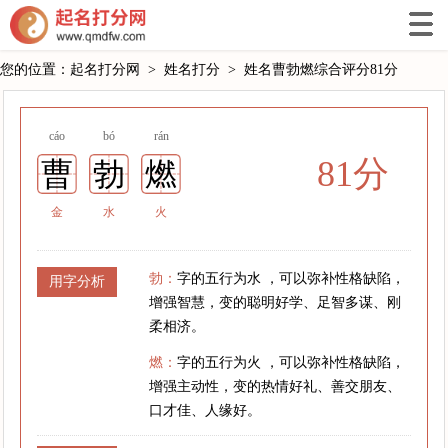
您的位置：
起名打分网
>
姓名打分
>
姓名曹勃燃综合评分81分
cáo
bó
rán
81分
曹
勃
燃
金
水
火
勃：
字的五行为水 ，可以弥补性格缺陷，
用字分析
增强智慧，变的聪明好学、足智多谋、刚
柔相济。
燃：
字的五行为火 ，可以弥补性格缺陷，
增强主动性，变的热情好礼、善交朋友、
口才佳、人缘好。