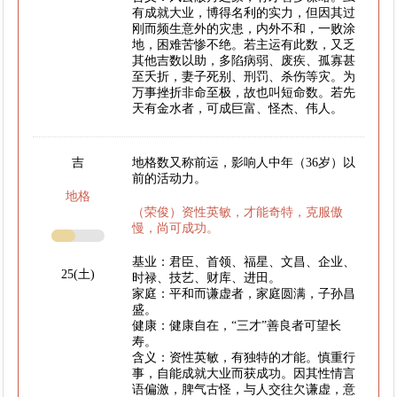
有成就大业，博得名利的实力，但因其过
刚而频生意外的灾患，内外不和，一败涂
地，困难苦惨不绝。若主运有此数，又乏
其他吉数以助，多陷病弱、废疾、孤寡甚
至夭折，妻子死别、刑罚、杀伤等灾。为
万事挫折非命至极，故也叫短命数。若先
天有金水者，可成巨富、怪杰、伟人。
吉
地格数又称前运，影响人中年（36岁）以
前的活动力。
地格
（荣俊）资性英敏，才能奇特，克服傲
慢，尚可成功。
基业：君臣、首领、福星、文昌、企业、
25(土)
时禄、技艺、财库、进田。
家庭：平和而谦虚者，家庭圆满，子孙昌
盛。
健康：健康自在，“三才”善良者可望长
寿。
含义：资性英敏，有独特的才能。慎重行
事，自能成就大业而获成功。因其性情言
语偏激，脾气古怪，与人交往欠谦虚，意