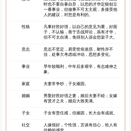
时也不要自暴自弃，以您的才华定能创立
一番事业，但做事不可太主观，多接受他
人的建议，对您是有利的。
性格
凡事好胜好强，以自己的意见为重，好面
子，不认输，善于舌战辩论，虽有才华，
但不可太自满，免得别人误会您架子大。
意志
意志不坚定，易受世俗迷惑，耐性亦不
佳，处事欠考虑或冲动，思想多变化。
事业
早年较顺利，中年后多艰辛，有志难伸之
象。
家庭
夫妻常争吵，子女顽固。
婚姻
男娶好胜好强之妻，婚后夫妻不睦；女嫁
有贤才之夫，婚后大致美满。
子女
子女有责任感，但顽固，长大会有成就。
社交
人缘很好，个性强，言谈有信心，给人有
信赖的感觉。