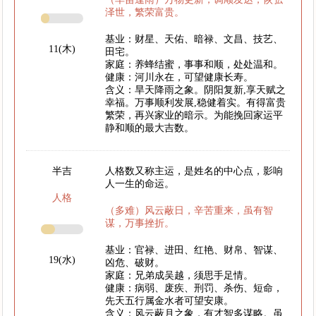
泽世，繁荣富贵。
基业：财星、天佑、暗禄、文昌、技艺、
11(木)
田宅。
家庭：养蜂结蜜，事事和顺，处处温和。
健康：河川永在，可望健康长寿。
含义：旱天降雨之象。阴阳复新,享天赋之
幸福。万事顺利发展,稳健着实。有得富贵
繁荣，再兴家业的暗示。为能挽回家运平
静和顺的最大吉数。
半吉
人格数又称主运，是姓名的中心点，影响
人一生的命运。
人格
（多难）风云蔽日，辛苦重来，虽有智
谋，万事挫折。
基业：官禄、进田、红艳、财帛、智谋、
19(水)
凶危、破财。
家庭：兄弟成吴越，须思手足情。
健康：病弱、废疾、刑罚、杀伤、短命，
先天五行属金水者可望安康。
含义：风云蔽月之象，有才智多谋略。虽