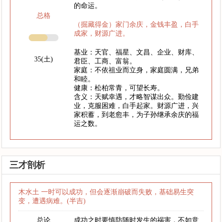
的命运。
总格
（掘藏得金）家门余庆，金钱丰盈，白手
成家，财源广进。
基业：天官、福星、文昌、企业、财库、
35(土)
君臣、工商、富翁。
家庭：不依祖业而立身，家庭圆满，兄弟
和睦。
健康：松柏常青，可望长寿。
含义：天赋幸遇，才略智谋出众。勤俭建
业，克服困难，白手起家。财源广进，兴
家积蓄，到老愈丰，为子孙继承余庆的福
运之数。
三才剖析
木水土 一时可以成功，但会逐渐崩破而失败，基础易生突
变，遭遇病难。(半吉)
总论
成功之时要慎防随时发生的祸害，不如意