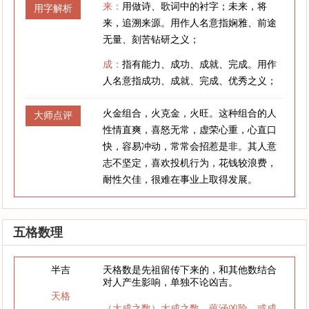
来：
用做诗、歌词中的衬字；未来，将
用字解析
来，追溯来源。用作人名意指娴雅、前途
无量、刻苦钻研之义；
成：
指有能力、成功、成就、完成。用作
人名意指成功、成就、完成、优秀之义；
火金组合，火克金，火旺。这种组合的人
大师点评
性情直爽，喜怒无常，虚荣心重，心直口
快，容易冲动，常常会招惹是非。其人意
志不坚定，喜欢投机行为，花钱较浪费，
耐性欠佳，很难在事业上取得发展。
五格数理
半吉
天格数是先祖留传下来的，和其他数结合
对人产生影响，单独不论凶吉。
天格
（大成之数）大成之数，蕴涵凶险，或成