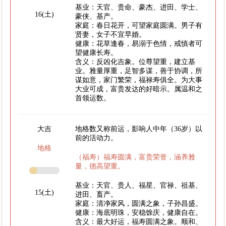
基业：天官、贵命、豪杰、进田、学士、
16(土)
豪侠、基产。
家庭：春日花开，可望家庭圆满。男子有
贤妻，女子不宜早婚。
健康：花草逢春，易溺于色情，戒慎者可
望健康长寿。
含义：反凶化吉象。位尊望重，建立基
业。雅量厚重，足智多谋，善于协调，所
谋如意，家门繁荣，福禄寿俱全。为大事
大业可成，富贵发达的好暗示。属温和之
首领运数。
大吉
地格数又称前运，影响人中年（36岁）以
前的活动力。
地格
（福寿）福寿圆满，富贵荣誉，涵养雅
量，德高望重。
基业：天官、贵人、福星、官禄、祖基、
15(土)
进田、畜产。
家庭：清净家风，圆满之象，子孙昌盛。
健康：海底明珠，安稳馀庆，健康自在。
含义：最大好运，福寿圆满之象。顺和、