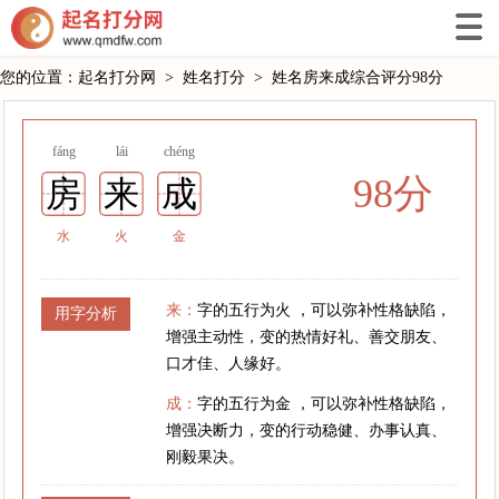
您的位置：
起名打分网
>
姓名打分
>
姓名房来成综合评分98分
fáng
lái
chéng
98分
房
来
成
水
火
金
来：
字的五行为火 ，可以弥补性格缺陷，
用字分析
增强主动性，变的热情好礼、善交朋友、
口才佳、人缘好。
成：
字的五行为金 ，可以弥补性格缺陷，
增强决断力，变的行动稳健、办事认真、
刚毅果决。