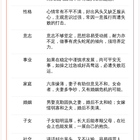
性格
心情常有不平不满，好出风头又缺乏服从
心，主观意识过强，常因一意孤行而遭失
败的打击。
意志
意志不够坚定，思想容易受动摇，耐力亦
不足，做事有虎头蛇尾的倾向，须培养定
力。
事业
如果在稳定中谨慎求发展，尚可平安无
事，如操之过急或好高骛远，必遭失败厄
运。
家庭
六亲缘薄，妻子有助但意见不和。女命
者，夫妻多争吵，又有婚姻危机的可能。
婚姻
男娶克勤固执之妻，婚后不太和睦；女嫁
懦弱寡和之夫，婚后不美满。
子女
子女聪明温厚，长大后能孝顺父母，在社
会上也能发展，一展自己的抱负。
社交
讲话好出风头，又不认输，容易得罪人，