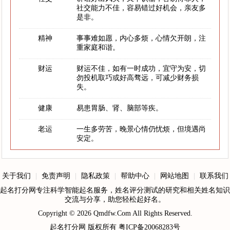
社交能力不佳，容易错过好机会，亲友多
是非。
精神
事事难如愿，内心多烦，心情欠开朗，注
重家庭和谐。
财运
财运不佳，如有一时成功，宜守为安，切
勿投机取巧或好高骛远，可减少财务损
失。
健康
易患胃肠、肾、脑部等疾。
老运
一生多劳苦，晚景心情仍忧烦，但境遇尚
安定。
关于我们
|
免责声明
|
隐私政策
|
帮助中心
|
网站地图
|
联系我们
起名打分网专注科学智能起名服务，姓名评分测试的研究和相关姓名知识
交流与分享，助您轻松起好名。
Copyright © 2026
Qmdfw.Com
All Rights Reserved.
起名打分网
版权所有
粤ICP备20068283号