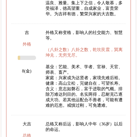
温良、雅量。集上下之信，令人敬慕，多
受福泽，德高望重，自成家业，富贵荣
华。为吉祥有德，繁荣兴家的大吉数。
吉
外格又称变格，影响人的社交能力、智慧
等。
外格
（八卦之数）八卦之数，乾坎艮震，巽离
坤兑，无穷无尽。
基业：艺能、美术、学者、官禄、天官、
8(金)
师表、畜产。
家庭：兴家成为达贤者，家境先难后裕。
健康：高山立松，完健自在，可望长寿。
含义：意志如磐石，富于进取的气概。排
除万难达到目的。名实两得，忍耐克己逐
成大功。若其他运配合不善者，可能有遭
难的厄患。戒慎过刚，可免遭难。
大吉
总格又称后运，影响人中年（36岁）以后
的命运。
总格