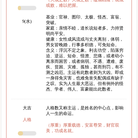
或败，难以把握。
基业：官禄、图印、太极、怪杰、富翁、
9(水)
突破。
家庭：亲情不睦，道长说短者多。力持贤
明尚平安。
健康：女性成风流或与丈夫离别，体弱，
男女皆晚婚，行事多积德，可免短命。
含义：浮沉不定之象。利去功空，陷落穷
迫、逆运、短命、怪澹、悲痛，或者幼小
离亲而困苦，或者病弱、不遇、遭难、废
疾、贫困、灾难、孤独，甚而刑罚，有不
测之凶厄。主运有此数者则为大凶。即或
一身得免灾害，也难免丧失配偶或有缺子
之叹。实为人生最大恶运。但有例外的怪
杰、学者、伟人、富豪能出此数者。
大吉
人格数又称主运，是姓名的中心点，影响
人一生的命运。
人格
（厚重）厚重载德，安富尊荣，财官双
美，功成名就。