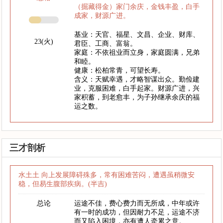
（掘藏得金）家门余庆，金钱丰盈，白手
成家，财源广进。
基业：天官、福星、文昌、企业、财库、
23(火)
君臣、工商、富翁。
家庭：不依祖业而立身，家庭圆满，兄弟
和睦。
健康：松柏常青，可望长寿。
含义：天赋幸遇，才略智谋出众。勤俭建
业，克服困难，白手起家。财源广进，兴
家积蓄，到老愈丰，为子孙继承余庆的福
运之数。
三才剖析
水土土 向上发展障碍殊多，常有困难苦闷，遭遇虽稍微安
稳，但易生腹部疾病。(半吉)
总论
运途不佳，费心费力而无所成，中年或许
有一时的成功，但因耐力不足，运途不济
而又陷入困境，亦有遭人牵累之意。