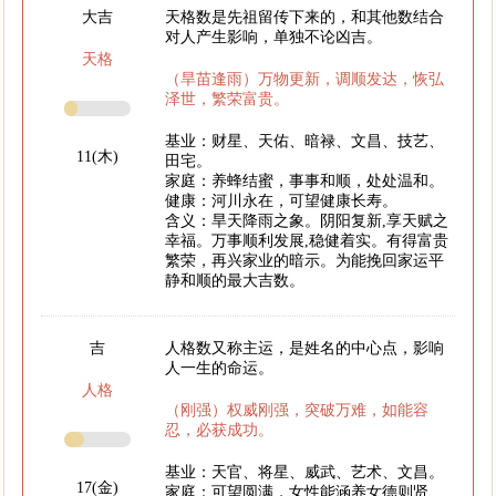
大吉
天格数是先祖留传下来的，和其他数结合
对人产生影响，单独不论凶吉。
天格
（旱苗逢雨）万物更新，调顺发达，恢弘
泽世，繁荣富贵。
基业：财星、天佑、暗禄、文昌、技艺、
11(木)
田宅。
家庭：养蜂结蜜，事事和顺，处处温和。
健康：河川永在，可望健康长寿。
含义：旱天降雨之象。阴阳复新,享天赋之
幸福。万事顺利发展,稳健着实。有得富贵
繁荣，再兴家业的暗示。为能挽回家运平
静和顺的最大吉数。
吉
人格数又称主运，是姓名的中心点，影响
人一生的命运。
人格
（刚强）权威刚强，突破万难，如能容
忍，必获成功。
基业：天官、将星、威武、艺术、文昌。
17(金)
家庭：可望圆满，女性能涵养女德则贤