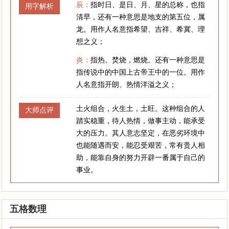
辰：
指时日、是日、月、星的总称，也指
用字解析
清早，还有一种意思是地支的第五位，属
龙。用作人名意指希望、吉祥、希冀、理
想之义；
炎：
指热。焚烧，燃烧。还有一种意思是
指传说中的中国上古帝王中的一位。用作
人名意指开朗、热情洋溢之义；
土火组合，火生土，土旺。这种组合的人
大师点评
踏实稳重，待人热情，做事主动，能承受
大的压力。其人意志坚定，在恶劣环境中
也能随遇而安，能忍受艰苦，常有贵人相
助，能靠自身的努力开辟一番属于自己的
事业。
五格数理