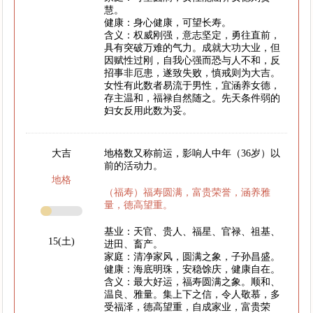
慧。
健康：身心健康，可望长寿。
含义：权威刚强，意志坚定，勇往直前，
具有突破万难的气力。成就大功大业，但
因赋性过刚，自我心强而恐与人不和，反
招事非厄患，遂致失败，慎戒则为大吉。
女性有此数者易流于男性，宜涵养女德，
存主温和，福禄自然随之。先天条件弱的
妇女反用此数为妥。
大吉
地格数又称前运，影响人中年（36岁）以
前的活动力。
地格
（福寿）福寿圆满，富贵荣誉，涵养雅
量，德高望重。
基业：天官、贵人、福星、官禄、祖基、
15(土)
进田、畜产。
家庭：清净家风，圆满之象，子孙昌盛。
健康：海底明珠，安稳馀庆，健康自在。
含义：最大好运，福寿圆满之象。顺和、
温良、雅量。集上下之信，令人敬慕，多
受福泽，德高望重，自成家业，富贵荣