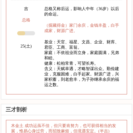
吉
总格又称后运，影响人中年（36岁）以后
的命运。
总格
（掘藏得金）家门余庆，金钱丰盈，白手
成家，财源广进。
基业：天官、福星、文昌、企业、财库、
25(土)
君臣、工商、富翁。
家庭：不依祖业而立身，家庭圆满，兄弟
和睦。
健康：松柏常青，可望长寿。
含义：天赋幸遇，才略智谋出众。勤俭建
业，克服困难，白手起家。财源广进，兴
家积蓄，到老愈丰，为子孙继承余庆的福
运之数。
三才剖析
木金土 成功运虽不佳，但只要肯努力，也可获得相当的发
展，惟易心身过劳，而招致麻烦，但境遇安定。(半吉)