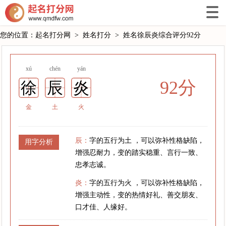
您的位置：
起名打分网
>
姓名打分
>
姓名徐辰炎综合评分92分
xú
chén
yán
92分
徐
辰
炎
金
土
火
辰：
字的五行为土 ，可以弥补性格缺陷，
用字分析
增强忍耐力，变的踏实稳重、言行一致、
忠孝志诚。
炎：
字的五行为火 ，可以弥补性格缺陷，
增强主动性，变的热情好礼、善交朋友、
口才佳、人缘好。