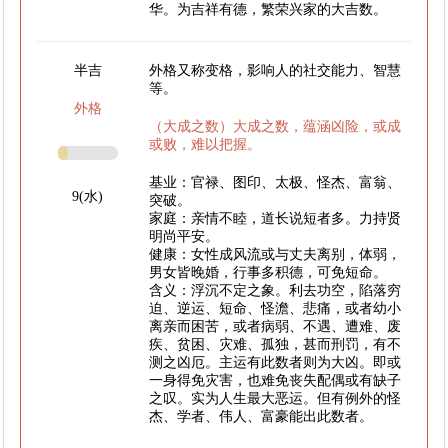
华。为吉祥有德，繁荣兴家的大吉数。
半吉
外格又称变格，影响人的社交能力、智慧
等。
外格
（大成之数）大成之数，蕴涵凶险，或成
或败，难以把握。
基业：官禄、图印、太极、怪杰、富翁、
9(水)
突破。
家庭：亲情不睦，道长说短者多。力持贤
明尚平安。
健康：女性成风流或与丈夫离别，体弱，
男女皆晚婚，行事多积德，可免短命。
含义：浮沉不定之象。利去功空，陷落穷
迫、逆运、短命、怪澹、悲痛，或者幼小
离亲而困苦，或者病弱、不遇、遭难、废
疾、贫困、灾难、孤独，甚而刑罚，有不
测之凶厄。主运有此数者则为大凶。即或
一身得免灾害，也难免丧失配偶或有缺子
之叹。实为人生最大恶运。但有例外的怪
杰、学者、伟人、富豪能出此数者。