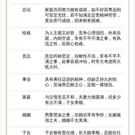
总论
家庭共同努力能有成就，如不好高骛远则
可安定无忧，若不知满足定受精神劳苦，
更会弄巧成拙，招来财务困难。
性格
为人主观又好胜，竞争心理强烈，外表乐
观，内则空虚，常有不平不满之事，有风
流之性，应留心色难。
意志
意志尚称坚定，但耐性不佳，常有不平不
满之事，处事容易冲动，时常欠考虑而大
吼大叫。
事业
具有勇往迈进的精神，但缺乏持久的恒
心，宜涵养忍耐之心，定能一展报负。
家庭
与父母意见不和，夫妻大致圆满，但多少
有点不满，子女孝顺。
婚姻
男娶贤淑之妻，但婚后常有争吵；女嫁顽
强之夫，婚姻不太美满。
子女
子女都有责任感，长大能孝顺，且能在社