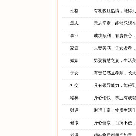
性格
有礼貌且热情，能得
意志
意志坚定，能够乐观
事业
成功顺利，有责任心
家庭
夫妻美满，子女贤孝
婚姻
男娶贤慧之妻，生活
子女
有责任感且孝顺，长
社交
具有领导能力，能得
精神
身心愉快，事业有成
财运
财运丰富，物质生活
健康
身心健康，百病不侵
老运
精神物质都相当如意