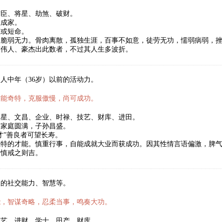
君臣、将星、劫煞、破财。
立成家。
医或短命。
，脆弱无力。骨肉离散，孤独生涯，百事不如意，徒劳无功，懦弱病弱，
有伟人、豪杰出此数者，不过其人生多波折。
人中年（36岁）以前的活动力。
才能奇特，克服傲慢，尚可成功。
福星、文昌、企业、时禄、技艺、财库、进田。
，家庭圆满，子孙昌盛。
才”善良者可望长寿。
独特的才能。慎重行事，自能成就大业而获成功。因其性情言语偏激，脾
。慎戒之则吉。
人的社交能力、智慧等。
能，智谋奇略，忍柔当事，鸣奏大功。
技艺、进财、学士、田产、财库。