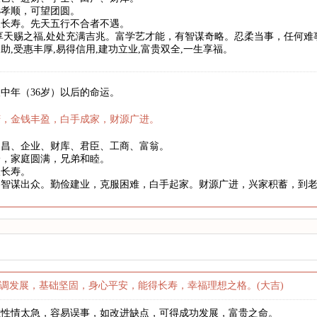
孙孝顺，可望团圆。
望长寿。先天五行不合者不遇。
享天赐之福,处处充满吉兆。富学艺才能，有智谋奇略。忍柔当事，任何
助,受惠丰厚,易得信用,建功立业,富贵双全,一生享福。
中年（36岁）以后的命运。
庆，金钱丰盈，白手成家，财源广进。
文昌、企业、财库、君臣、工商、富翁。
身，家庭圆满，兄弟和睦。
望长寿。
略智谋出众。勤俭建业，克服困难，白手起家。财源广进，兴家积蓄，到
调发展，基础坚固，身心平安，能得长寿，幸福理想之格。(大吉)
惟性情太急，容易误事，如改进缺点，可得成功发展，富贵之命。