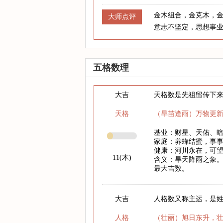
金木组合，金克木，
大师点评
意志不坚定，思想事
五格数理
大吉
天格数是先祖留传下
天格
（旱苗逢雨）万物更
基业：财星、天佑、
家庭：养蜂结蜜，事
健康：河川永在，可
11(木)
含义：旱天降雨之象。
最大吉数。
大吉
人格数又称主运，是
人格
（壮丽）旭日东升，