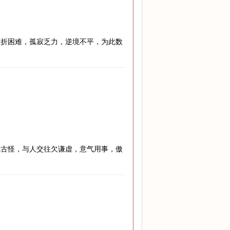
挫折困难，孤寂乏力，逆境不平，为此数
气古怪，与人交往欠谦虚，意气用事，傲