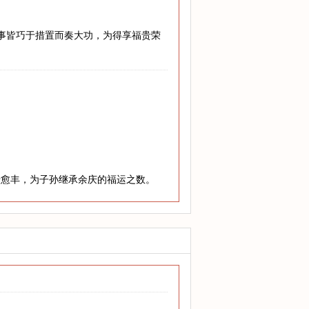
难事皆巧于措置而奏大功，为得享福贵荣
老愈丰，为子孙继承余庆的福运之数。