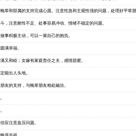
到晚辈和部属的支持完成心愿。注意性急和主观性强的问题，处理好平辈
奋斗，注意耐性不足、处事容易冲动、情绪不稳定的问题。
，做事积极主动，可以一展自己的抱负。
，圆满幸福。
美满又和睦；女嫁有家庭责任之夫，感情甜蜜。
大定能出人头地。
到朋友的支持，与晚辈朋友相处融洽。
就。
佳。
，但应注意血压问题。
，晚境吉祥。