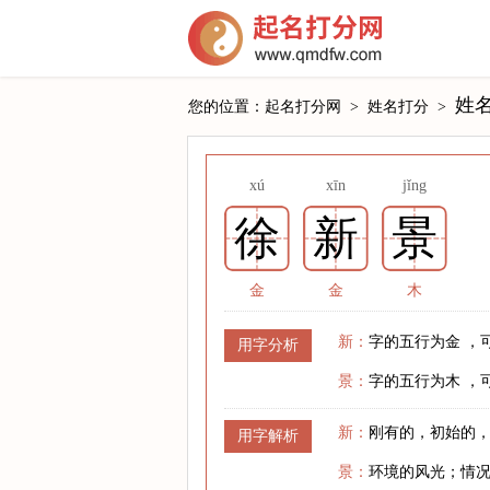
姓名
您的位置：
起名打分网
>
姓名打分
>
xú
xīn
jǐng
徐
新
景
金
金
木
新：
字的五行为金 ，
用字分析
景：
字的五行为木 ，
新：
刚有的，初始的
用字解析
景：
环境的风光；情