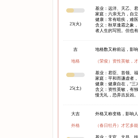
基业：远洋、天乙、
家庭：六亲无力，自
健康：常有暗疾，难
23(火)
含义：秋草逢霜之象
者人生的写照。但也
吉
地格数又称前运，影响
地格
（荣俊）资性英敏，
基业：君臣、首领、
家庭：平和而谦虚者
健康：健康自在，“三
25(土)
含义：资性英敏，有
慢无礼，恐弄吉反凶
大吉
外格又称变格，影响
外格
（春日牡丹）才艺多
基业：天官、文昌、