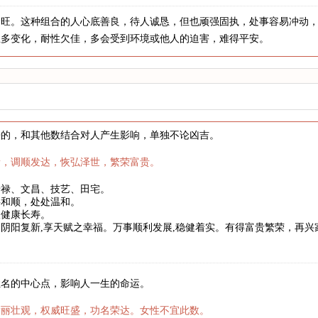
金旺。这种组合的人心底善良，待人诚恳，但也顽强固执，处事容易冲动
业多变化，耐性欠佳，多会受到环境或他人的迫害，难得平安。
来的，和其他数结合对人产生影响，单独不论凶吉。
新，调顺发达，恢弘泽世，繁荣富贵。
暗禄、文昌、技艺、田宅。
事和顺，处处温和。
望健康长寿。
阴阳复新,享天赋之幸福。万事顺利发展,稳健着实。有得富贵繁荣，再
姓名的中心点，影响人一生的命运。
壮丽壮观，权威旺盛，功名荣达。女性不宜此数。