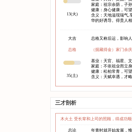
家庭：祖宗余荫，子
健康：身心健康，可
13(火)
含义：天地溢现瑞气,
华的好诱导。得贵人相
大吉
总格又称后运，影响人
总格
（掘藏得金）家门余
基业：天官、福星、
家庭：不依祖业而立
健康：松柏常青，可
35(土)
含义：天赋幸遇，才
三才剖析
木火土 受长辈和上司的照顾，得成功顺
总论
年青时就开始发展，