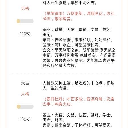
对人产生影响，单独不论凶吉。
天格
（旱苗逢雨）万物更新，调顺发达，恢弘
泽世，繁荣富贵。
基业：财星、天佑、暗禄、文昌、技艺、
11(木)
田宅。
家庭：养蜂结蜜，事事和顺，处处温和。
健康：河川永在，可望健康长寿。
含义：旱天降雨之象。阴阳复新,享天赋之
幸福。万事顺利发展,稳健着实。有得富贵
繁荣，再兴家业的暗示。为能挽回家运平
静和顺的最大吉数。
大吉
人格数又称主运，是姓名的中心点，影响
人一生的命运。
人格
（春日牡丹）才艺多能，智谋奇略，忍柔
当事，鸣奏大功。
基业：天官、文昌、技艺、进财、学士、
13(火)
田产、财库。
家庭：祖宗余荫，子孙孝顺，可望团圆。