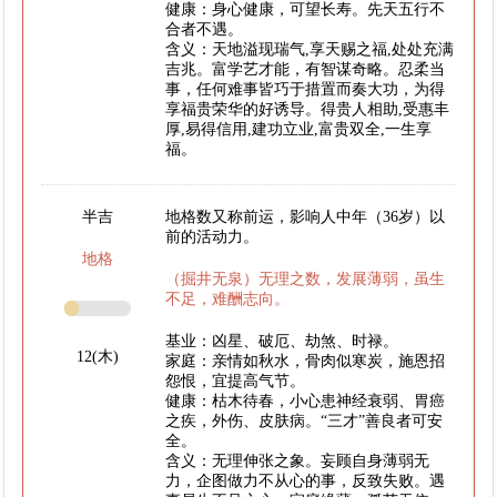
健康：身心健康，可望长寿。先天五行不
合者不遇。
含义：天地溢现瑞气,享天赐之福,处处充满
吉兆。富学艺才能，有智谋奇略。忍柔当
事，任何难事皆巧于措置而奏大功，为得
享福贵荣华的好诱导。得贵人相助,受惠丰
厚,易得信用,建功立业,富贵双全,一生享
福。
半吉
地格数又称前运，影响人中年（36岁）以
前的活动力。
地格
（掘井无泉）无理之数，发展薄弱，虽生
不足，难酬志向。
基业：凶星、破厄、劫煞、时禄。
12(木)
家庭：亲情如秋水，骨肉似寒炭，施恩招
怨恨，宜提高气节。
健康：枯木待春，小心患神经衰弱、胃癌
之疾，外伤、皮肤病。“三才”善良者可安
全。
含义：无理伸张之象。妄顾自身薄弱无
力，企图做力不从心的事，反致失败。遇