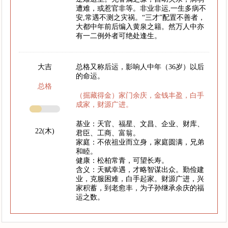
遭难，或惹官非等。非业非运,一生多病不
安,常遇不测之灾祸。“三才”配置不善者，
大都中年前后编入黄泉之籍。然万人中亦
有一二例外者可绝处逢生。
大吉
总格又称后运，影响人中年（36岁）以后
的命运。
总格
（掘藏得金）家门余庆，金钱丰盈，白手
成家，财源广进。
基业：天官、福星、文昌、企业、财库、
22(木)
君臣、工商、富翁。
家庭：不依祖业而立身，家庭圆满，兄弟
和睦。
健康：松柏常青，可望长寿。
含义：天赋幸遇，才略智谋出众。勤俭建
业，克服困难，白手起家。财源广进，兴
家积蓄，到老愈丰，为子孙继承余庆的福
运之数。