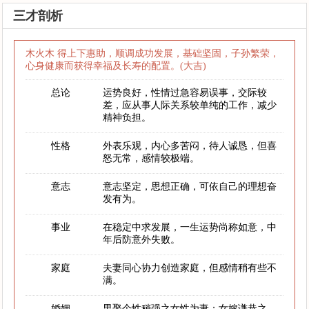
三才剖析
木火木 得上下惠助，顺调成功发展，基础坚固，子孙繁荣，
心身健康而获得幸福及长寿的配置。(大吉)
总论
运势良好，性情过急容易误事，交际较
差，应从事人际关系较单纯的工作，减少
精神负担。
性格
外表乐观，内心多苦闷，待人诚恳，但喜
怒无常，感情较极端。
意志
意志坚定，思想正确，可依自己的理想奋
发有为。
事业
在稳定中求发展，一生运势尚称如意，中
年后防意外失败。
家庭
夫妻同心协力创造家庭，但感情稍有些不
满。
婚姻
男娶个性稍强之女性为妻；女嫁谦恭之