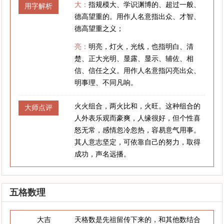
大：
指规模大、学识渊博的、超过一般、
用字解析
德高望重的。用作人名意指出众、才智、
德高望重之义；
亮：
明亮，灯火，光线，也指明白、清
楚、正大光明、显露、显示、辅佐、相
信、信任之义。用作人名意指闪亮出众、
明事理、不同凡响。
火火组合，两火比和，火旺。这种组合的
大师点评
人外表乐观而豪爽，人缘很好，但个性喜
怒无常，感情忽冷忽热，容易意气用事。
其人意志坚定，可依靠自己的努力，取得
成功，声名远播。
五格数理
大吉
天格数是先祖留传下来的，和其他数结合