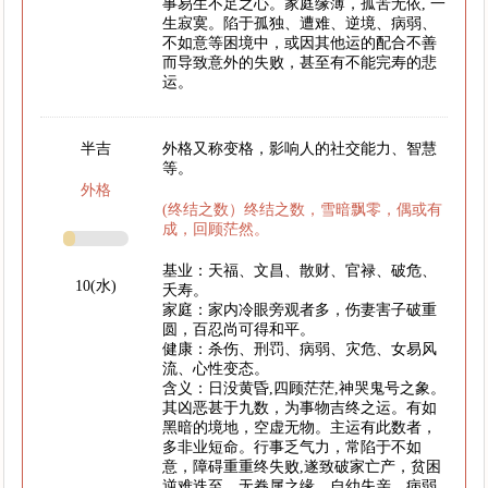
事易生不足之心。家庭缘薄，孤苦无依, 一
生寂寞。陷于孤独、遭难、逆境、病弱、
不如意等困境中，或因其他运的配合不善
而导致意外的失败，甚至有不能完寿的悲
运。
半吉
外格又称变格，影响人的社交能力、智慧
等。
外格
(终结之数）终结之数，雪暗飘零，偶或有
成，回顾茫然。
基业：天福、文昌、散财、官禄、破危、
10(水)
夭寿。
家庭：家内冷眼旁观者多，伤妻害子破重
圆，百忍尚可得和平。
健康：杀伤、刑罚、病弱、灾危、女易风
流、心性变态。
含义：日没黄昏,四顾茫茫,神哭鬼号之象。
其凶恶甚于九数，为事物吉终之运。有如
黑暗的境地，空虚无物。主运有此数者，
多非业短命。行事乏气力，常陷于不如
意，障碍重重终失败,遂致破家亡产，贫困
逆难迭至。无眷属之缘，自幼失亲，病弱