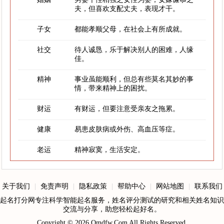
夫，但喜欢支配丈夫，表现才干。
子女
都能孝顺父母，在社会上有所成就。
社交
待人诚恳，乐于解决别人的困难，人缘
佳。
精神
事业虽能顺利，但总有些莫名其妙的事
情，带来精神上的困扰。
财运
有财运，但要注意受亲友之拖累。
健康
易患皮肤病或外伤、高血压等症。
老运
精神寂寞，生活安定。
关于我们
|
免责声明
|
隐私政策
|
帮助中心
|
网站地图
|
联系我们
起名打分网专注科学智能起名服务，姓名评分测试的研究和相关姓名知识
交流与分享，助您轻松起好名。
Copyright © 2026
Qmdfw.Com
All Rights Reserved.