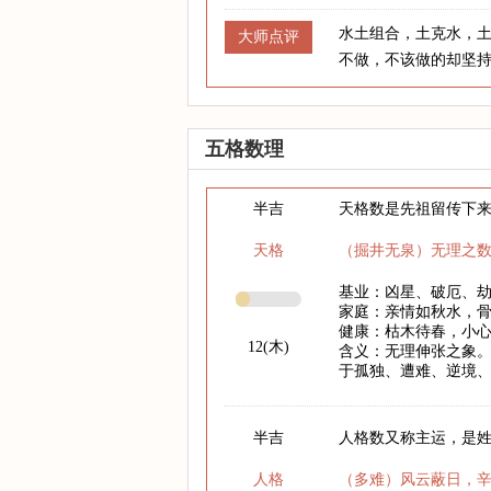
水土组合，土克水，
大师点评
不做，不该做的却坚
五格数理
半吉
天格数是先祖留传下
天格
（掘井无泉）无理之
基业：凶星、破厄、
家庭：亲情如秋水，
健康：枯木待春，小心
12(木)
含义：无理伸张之象。
于孤独、遭难、逆境
半吉
人格数又称主运，是
人格
（多难）风云蔽日，