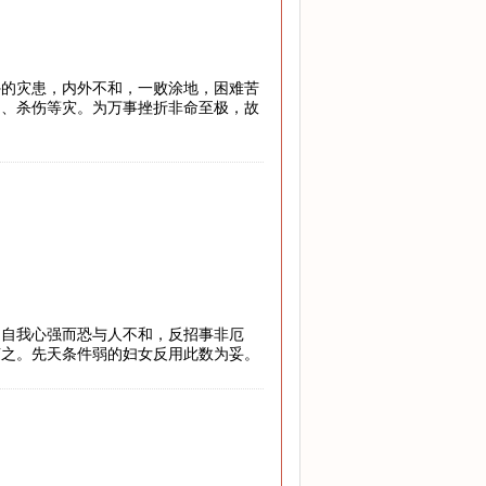
外的灾患，内外不和，一败涂地，困难苦
罚、杀伤等灾。为万事挫折非命至极，故
，自我心强而恐与人不和，反招事非厄
随之。先天条件弱的妇女反用此数为妥。