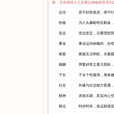
败，且有因他人之连累以致破财及受到武
总论
若不好胜急进，保守
性格
为人头脑聪明且勤奋
意志
意志坚定，注重理想
事业
事业运尚称顺利，但
家庭
家庭生活和睦，夫妻
婚姻
男娶好胜之妻又固执
子女
子女个性顽强，身体
社交
外缘与社交能力普通
精神
表面乐观，其实内心
财运
时好时坏，老运财源