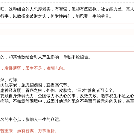
土旺。这种组合的人忠厚老实，有智谋，但却有些固执，社交能力差。其
持行事，以致招来破财之灾，但耐性尚佳，能忍受一生的劳苦。
来的，和其他数结合对人产生影响，单独不论凶吉。
数，发展薄弱，虽生不足，难酬志向。
劫煞、时禄。
骨肉似寒炭，施恩招怨恨，宜提高气节。
患神经衰弱、胃癌之疾，外伤、皮肤病。“三才”善良者可安全。
妄顾自身薄弱无力，企图做力不从心的事，反致失败。遇事易生不足之心
、病弱、不如意等困境中，或因其他运的配合不善而导致意外的失败，甚
姓名的中心点，影响人一生的命运。
辛苦重来，虽有智谋，万事挫折。