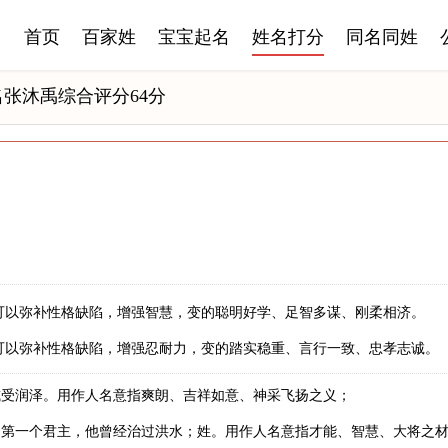
首页
百家姓
宝宝起名
姓名打分
同名同姓
名张沐禹综合评分64分
可以弥补性格缺陷，增强智慧，变的聪明好学、足智多谋、刚柔相济。
可以弥补性格缺陷，增强忍耐力，变的踏实稳重、言行一致、忠孝志诚。
或受润泽。用作人名意指爽朗、吉祥如意、神采飞扬之义；
的第一个君主，他曾经治过洪水；姓。用作人名意指才能、智慧、大将之