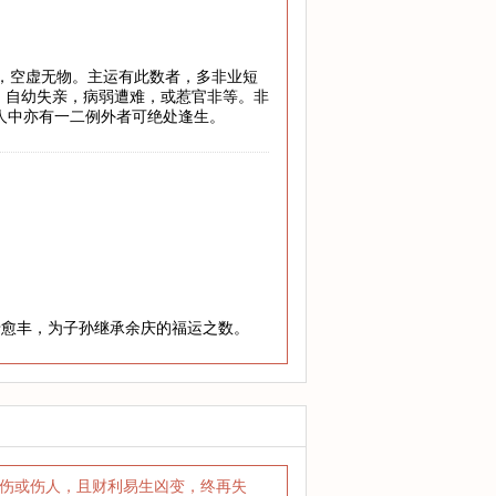
地，空虚无物。主运有此数者，多非业短
，自幼失亲，病弱遭难，或惹官非等。非
万人中亦有一二例外者可绝处逢生。
老愈丰，为子孙继承余庆的福运之数。
受伤或伤人，且财利易生凶变，终再失