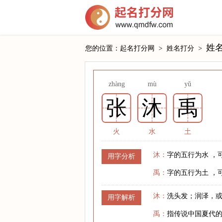
姓
您的位置：
起名打分网
>
姓名打分
>
zhàng
mù
yǔ
张
沐
禹
火
水
土
沐：
字的五行为水 ，
用字分析
禹：
字的五行为土 ，
沐：
洗头发；润泽，
用字解析
禹：
指传说中国夏代