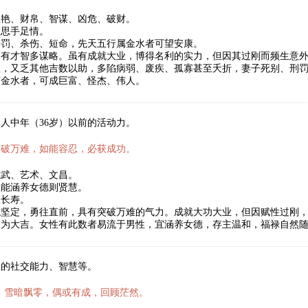
红艳、财帛、智谋、凶危、破财。
须思手足情。
刑罚、杀伤、短命，先天五行属金水者可望安康。
，有才智多谋略。虽有成就大业，博得名利的实力，但因其过刚而频生意
数，又乏其他吉数以助，多陷病弱、废疾、孤寡甚至夭折，妻子死别、刑
有金水者，可成巨富、怪杰、伟人。
人中年（36岁）以前的活动力。
突破万难，如能容忍，必获成功。
威武、艺术、文昌。
性能涵养女德则贤慧。
望长寿。
志坚定，勇往直前，具有突破万难的气力。成就大功大业，但因赋性过刚
则为大吉。女性有此数者易流于男性，宜涵养女德，存主温和，福禄自然
人的社交能力、智慧等。
，雪暗飘零，偶或有成，回顾茫然。