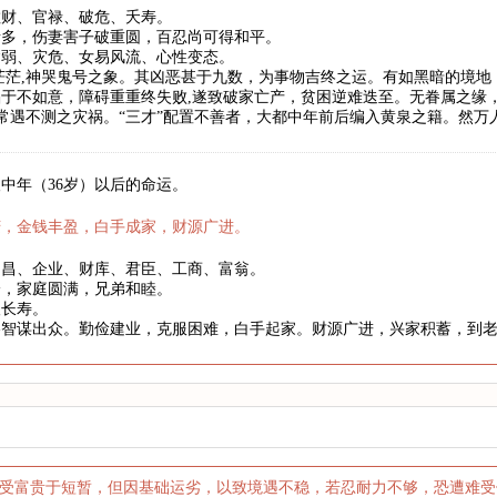
散财、官禄、破危、夭寿。
者多，伤妻害子破重圆，百忍尚可得和平。
病弱、灾危、女易风流、心性变态。
茫茫,神哭鬼号之象。其凶恶甚于九数，为事物吉终之运。有如黑暗的境
于不如意，障碍重重终失败,遂致破家亡产，贫困逆难迭至。无眷属之缘
,常遇不测之灾祸。“三才”配置不善者，大都中年前后编入黄泉之籍。然
中年（36岁）以后的命运。
庆，金钱丰盈，白手成家，财源广进。
文昌、企业、财库、君臣、工商、富翁。
身，家庭圆满，兄弟和睦。
望长寿。
略智谋出众。勤俭建业，克服困难，白手起家。财源广进，兴家积蓄，到
亨受富贵于短暂，但因基础运劣，以致境遇不稳，若忍耐力不够，恐遭难