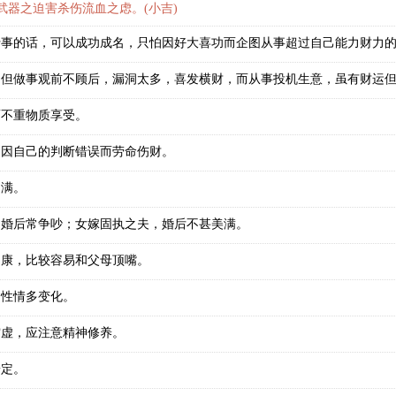
器之迫害杀伤流血之虑。(小吉)
行事的话，可以成功成名，只怕因好大喜功而企图从事超过自己能力财力
，但做事观前不顾后，漏洞太多，喜发横财，而从事投机生意，虽有财运
而不重物质享受。
常因自己的判断错误而劳命伤财。
圆满。
，婚后常争吵；女嫁固执之夫，婚后不甚美满。
健康，比较容易和父母顶嘴。
，性情多变化。
空虚，应注意精神修养。
安定。