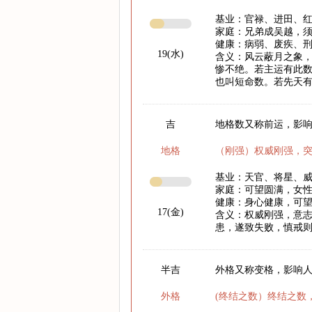
基业：官禄、进田、
家庭：兄弟成吴越，
健康：病弱、废疾、
19(水)
含义：风云蔽月之象
惨不绝。若主运有此
也叫短命数。若先天
吉
地格数又称前运，影响
地格
（刚强）权威刚强，
基业：天官、将星、
家庭：可望圆满，女
健康：身心健康，可
17(金)
含义：权威刚强，意
患，遂致失败，慎戒
半吉
外格又称变格，影响
外格
(终结之数）终结之数