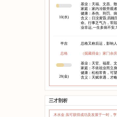
基业：天福、文昌、
家庭：家内冷眼旁观
健康：杀伤、刑罚、
10(水)
含义：日没黄昏,四顾
命。行事乏气力，常陷
业非运,一生多病不安
半吉
总格又称后运，影响人
总格
（掘藏得金）家门余
基业：天官、福星、
家庭：不依祖业而立
健康：松柏常青，可
28(金)
含义：天赋幸遇，才
三才剖析
木水金 虽可获得成功及发展于一时，