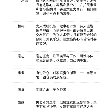
总论
成功运和基础运配置良好，做事有计划性
且有进取心，容易发展成功。在扩展事业
和交际应酬时，要注意量力而行，精打细
算，减少不必要的浪费。
性格
为人聪明机智，做事有计划，待人诚恳，
做事坦白，心情好坏都可由表情看出来，
交友甚广，为别人多劳，且有浪费金钱的
倾向，外表乐观。注意当内心有苦恼时要
调节好。
意志
意志坚定，注重实际与工作，耐性亦佳，
能克苦耐劳，创立属于自己的事业。
事业
有进取心，对家庭责任感重，一生辛勤奋
发，很容易功成名就。
家庭
圆满之象，子女贤孝。
婚姻
男娶贤慧之妻，但要注意因应酬较多，夫
妻有意见冲突。女嫁有家庭责任感之夫，