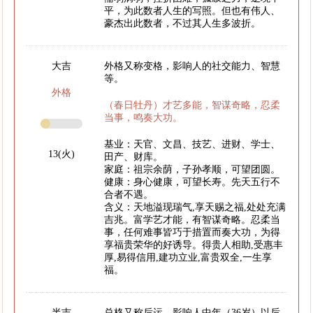
平，为此数者人生的写照。但也有伟人、
豪杰出此数者，不过其人生多波折。
大吉
外格又称变格，影响人的社交能力、智慧
等。
外格
（春日牡丹）才艺多能，智谋奇略，忍柔
当事，鸣奏大功。
基业：天官、文昌、技艺、进财、学士、
13(火)
田产、财库。
家庭：祖宗余荫，子孙孝顺，可望团圆。
健康：身心健康，可望长寿。先天五行不
合者不遇。
含义：天地溢现瑞气,享天赐之福,处处充满
吉兆。富学艺才能，有智谋奇略。忍柔当
事，任何难事皆巧于措置而奏大功，为得
享福贵荣华的好诱导。得贵人相助,受惠丰
厚,易得信用,建功立业,富贵双全,一生享
福。
半吉
总格又称后运，影响人中年（36岁）以后