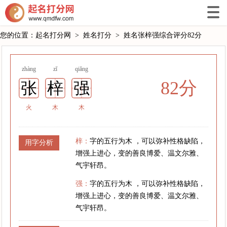
您的位置：
起名打分网
>
姓名打分
>
姓名张梓强综合评分82分
zhàng
zǐ
qiǎng
82分
张
梓
强
火
木
木
梓：
字的五行为木 ，可以弥补性格缺陷，
用字分析
增强上进心，变的善良博爱、温文尔雅、
气宇轩昂。
强：
字的五行为木 ，可以弥补性格缺陷，
增强上进心，变的善良博爱、温文尔雅、
气宇轩昂。