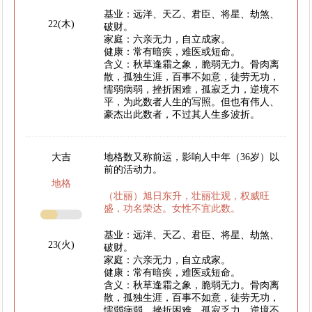
基业：远洋、天乙、君臣、将星、劫煞、
22(木)
破财。
家庭：六亲无力，自立成家。
健康：常有暗疾，难医或短命。
含义：秋草逢霜之象，脆弱无力。骨肉离
散，孤独生涯，百事不如意，徒劳无功，
懦弱病弱，挫折困难，孤寂乏力，逆境不
平，为此数者人生的写照。但也有伟人、
豪杰出此数者，不过其人生多波折。
大吉
地格数又称前运，影响人中年（36岁）以
前的活动力。
地格
（壮丽）旭日东升，壮丽壮观，权威旺
盛，功名荣达。女性不宜此数。
基业：远洋、天乙、君臣、将星、劫煞、
23(火)
破财。
家庭：六亲无力，自立成家。
健康：常有暗疾，难医或短命。
含义：秋草逢霜之象，脆弱无力。骨肉离
散，孤独生涯，百事不如意，徒劳无功，
懦弱病弱，挫折困难，孤寂乏力，逆境不