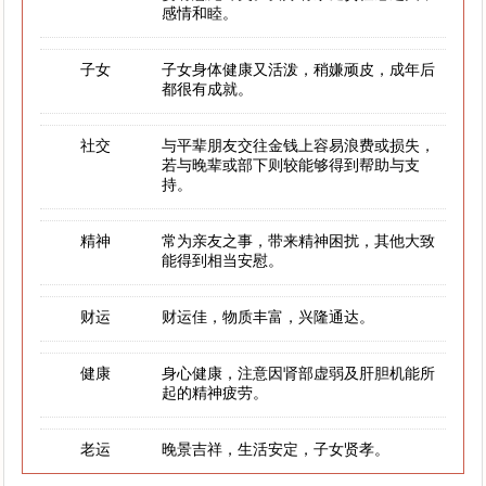
感情和睦。
子女
子女身体健康又活泼，稍嫌顽皮，成年后
都很有成就。
社交
与平辈朋友交往金钱上容易浪费或损失，
若与晚辈或部下则较能够得到帮助与支
持。
精神
常为亲友之事，带来精神困扰，其他大致
能得到相当安慰。
财运
财运佳，物质丰富，兴隆通达。
健康
身心健康，注意因肾部虚弱及肝胆机能所
起的精神疲劳。
老运
晚景吉祥，生活安定，子女贤孝。