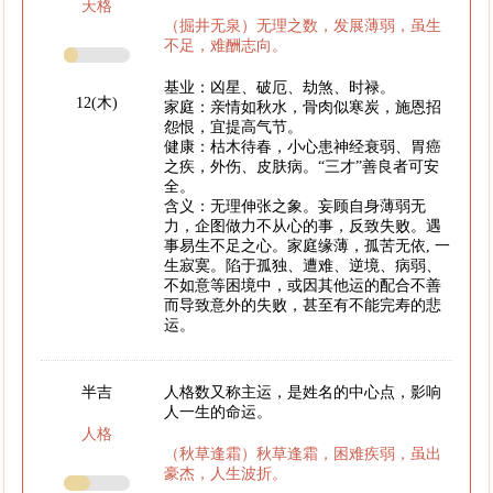
天格
（掘井无泉）无理之数，发展薄弱，虽生
不足，难酬志向。
基业：凶星、破厄、劫煞、时禄。
12(木)
家庭：亲情如秋水，骨肉似寒炭，施恩招
怨恨，宜提高气节。
健康：枯木待春，小心患神经衰弱、胃癌
之疾，外伤、皮肤病。“三才”善良者可安
全。
含义：无理伸张之象。妄顾自身薄弱无
力，企图做力不从心的事，反致失败。遇
事易生不足之心。家庭缘薄，孤苦无依, 一
生寂寞。陷于孤独、遭难、逆境、病弱、
不如意等困境中，或因其他运的配合不善
而导致意外的失败，甚至有不能完寿的悲
运。
半吉
人格数又称主运，是姓名的中心点，影响
人一生的命运。
人格
（秋草逢霜）秋草逢霜，困难疾弱，虽出
豪杰，人生波折。