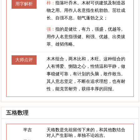
梓：
指落叶乔木。木材可供建筑及制造器
用字解析
物之用。用作人名意指生机勃勃、茁壮成
长、自强不息、朝气蓬勃之义；
强：
指的是健壮，有力，强盛，优越等。
用作人名意指强健、刚强、优越、出类拔
萃、雄韬伟略。
木木组合，两木比和，木旺。这种组合的
大师点评
人有博爱、恻隐之心，性情温和平静，做
事稳健可靠，有计划的头脑，敢作敢当。
其人意志坚定，不断在追求理想，也有耐
性，能克苦耐劳，获得丰厚的回报。
五格数理
半吉
天格数是先祖留传下来的，和其他数结合
对人产生影响，单独不论凶吉。