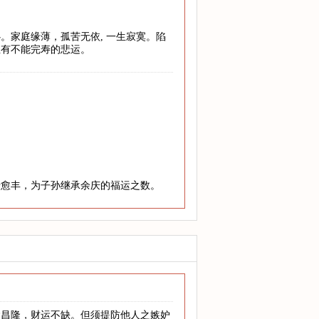
。家庭缘薄，孤苦无依, 一生寂寞。陷
至有不能完寿的悲运。
老愈丰，为子孙继承余庆的福运之数。
运昌隆，财运不缺。但须提防他人之嫉妒