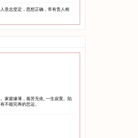
其人意志坚定，思想正确，常有贵人相
。家庭缘薄，孤苦无依, 一生寂寞。陷
至有不能完寿的悲运。