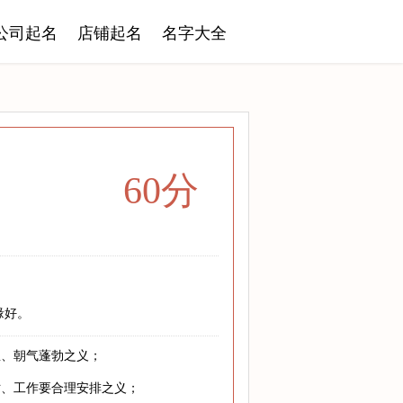
公司起名
店铺起名
名字大全
60分
缘好。
息、朝气蓬勃之义；
寸、工作要合理安排之义；