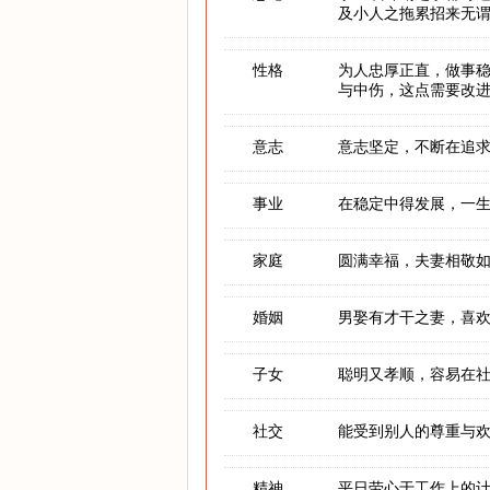
及小人之拖累招来无
性格
为人忠厚正直，做事
与中伤，这点需要改
意志
意志坚定，不断在追
事业
在稳定中得发展，一
家庭
圆满幸福，夫妻相敬
婚姻
男娶有才干之妻，喜
子女
聪明又孝顺，容易在
社交
能受到别人的尊重与
精神
平日劳心于工作上的