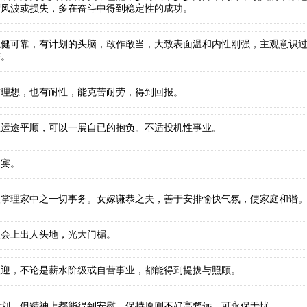
谓风波或损失，多在奋斗中得到稳定性的成功。
稳健可靠，有计划的头脑，敢作敢当，大致表面温和内性刚强，主观意识
进。
求理想，也有耐性，能克苦耐劳，得到回报。
生运途平顺，可以一展自已的抱负。不适投机性事业。
如宾。
欢掌理家中之一切事务。女嫁谦恭之夫，善于安排愉快气氛，使家庭和谐
社会上出人头地，光大门楣。
欢迎，不论是薪水阶级或自营事业，都能得到提拔与照顾。
计划，但精神上都能得到安慰，保持原则不好高骛远，可永保无忧。