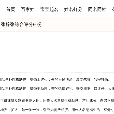
首页
百家姓
宝宝起名
姓名打分
同名同姓
名张梓张综合评分60分
可以弥补性格缺陷，增强上进心，变的善良博爱、温文尔雅、气宇轩昂。
可以弥补性格缺陷，增强主动性，变的热情好礼、善交朋友、口才佳、人
材可供建筑及制造器物之用。用作人名意指生机勃勃、茁壮成长、自强不
，增强，扩大，如一弛一张，引申为宽严相济。用作人名意指生活、有分