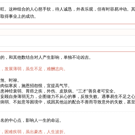
火旺。这种组合的人心慈手软，待人诚恳，外表乐观，但有时容易冲动。
力取得事业上的成功。
来的，和其他数结合对人产生影响，单独不论凶吉。
数，发展薄弱，虽生不足，难酬志向。
劫煞、时禄。
骨肉似寒炭，施恩招怨恨，宜提高气节。
患神经衰弱、胃癌之疾，外伤、皮肤病。“三才”善良者可安全。
妄顾自身薄弱无力，企图做力不从心的事，反致失败。遇事易生不足之心
、病弱、不如意等困境中，或因其他运的配合不善而导致意外的失败，甚
姓名的中心点，影响人一生的命运。
霜，困难疾弱，虽出豪杰，人生波折。