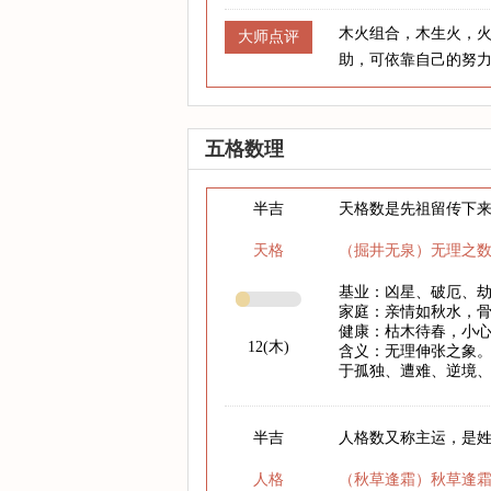
木火组合，木生火，
大师点评
助，可依靠自己的努
五格数理
半吉
天格数是先祖留传下
天格
（掘井无泉）无理之
基业：凶星、破厄、
家庭：亲情如秋水，
健康：枯木待春，小心
12(木)
含义：无理伸张之象。
于孤独、遭难、逆境
半吉
人格数又称主运，是
人格
（秋草逢霜）秋草逢