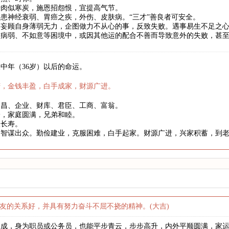
骨肉似寒炭，施恩招怨恨，宜提高气节。
患神经衰弱、胃癌之疾，外伤、皮肤病。“三才”善良者可安全。
妄顾自身薄弱无力，企图做力不从心的事，反致失败。遇事易生不足之心
、病弱、不如意等困境中，或因其他运的配合不善而导致意外的失败，甚
中年（36岁）以后的命运。
庆，金钱丰盈，白手成家，财源广进。
文昌、企业、财库、君臣、工商、富翁。
身，家庭圆满，兄弟和睦。
望长寿。
略智谋出众。勤俭建业，克服困难，白手起家。财源广进，兴家积蓄，到
友的关系好，并具有努力奋斗不屈不挠的精神。(大吉)
达成，身为职员或公务员，也能平步青云，步步高升，内外平顺圆满，家