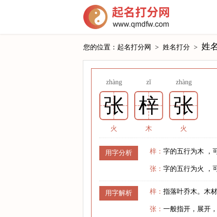
姓
您的位置：
起名打分网
>
姓名打分
>
zhàng
zǐ
zhàng
张
梓
张
火
木
火
梓：
字的五行为木 ，
用字分析
张：
字的五行为火 ，
梓：
指落叶乔木。木
用字解析
张：
一般指开，展开