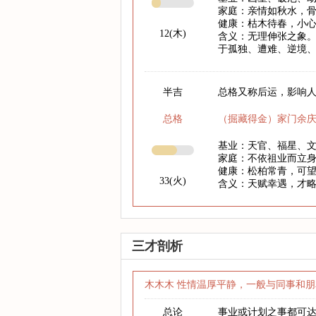
家庭：亲情如秋水，
健康：枯木待春，小心
12(木)
含义：无理伸张之象。
于孤独、遭难、逆境
半吉
总格又称后运，影响人
总格
（掘藏得金）家门余
基业：天官、福星、
家庭：不依祖业而立
健康：松柏常青，可
33(火)
含义：天赋幸遇，才
三才剖析
木木木 性情温厚平静，一般与同事和朋
总论
事业或计划之事都可