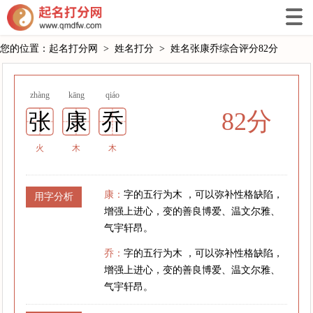
您的位置：
起名打分网
>
姓名打分
>
姓名张康乔综合评分82分
zhàng
kāng
qiáo
82分
张
康
乔
火
木
木
康：
字的五行为木 ，可以弥补性格缺陷，
用字分析
增强上进心，变的善良博爱、温文尔雅、
气宇轩昂。
乔：
字的五行为木 ，可以弥补性格缺陷，
增强上进心，变的善良博爱、温文尔雅、
气宇轩昂。