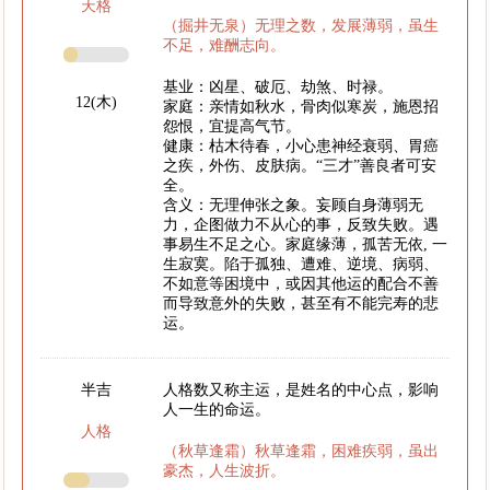
天格
（掘井无泉）无理之数，发展薄弱，虽生
不足，难酬志向。
基业：凶星、破厄、劫煞、时禄。
12(木)
家庭：亲情如秋水，骨肉似寒炭，施恩招
怨恨，宜提高气节。
健康：枯木待春，小心患神经衰弱、胃癌
之疾，外伤、皮肤病。“三才”善良者可安
全。
含义：无理伸张之象。妄顾自身薄弱无
力，企图做力不从心的事，反致失败。遇
事易生不足之心。家庭缘薄，孤苦无依, 一
生寂寞。陷于孤独、遭难、逆境、病弱、
不如意等困境中，或因其他运的配合不善
而导致意外的失败，甚至有不能完寿的悲
运。
半吉
人格数又称主运，是姓名的中心点，影响
人一生的命运。
人格
（秋草逢霜）秋草逢霜，困难疾弱，虽出
豪杰，人生波折。