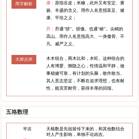
康：
原指谷皮；米糠，此外又有安定、褒
用字解析
扬、丰盛的含义。用作人名意指富足、健
康、平坦之义；
乔：
乔通“骄”。骄傲。也通“峤”。尖峭的
高山。用作人名意指高大、一身傲骨、不
凡、威严之义。
木木组合，两木比和，木旺。这种组合的
大师点评
人有博爱、恻隐之心，性情温和平静，做
事稳健可靠，有计划的头脑，敢作敢当。
其人意志坚定，不断在追求理想，也有耐
性，能克苦耐劳，获得丰厚的回报。
五格数理
半吉
天格数是先祖留传下来的，和其他数结合
对人产生影响，单独不论凶吉。