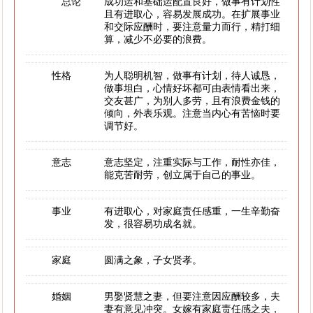
总论
成功运和基础运配置良好，做事有计划性
且有进取心，容易发展成功。在扩展事业
和交际应酬时，要注意量力而行，精打细
算，减少不必要的浪费。
性格
为人聪明机智，做事有计划，待人诚恳，
做事坦白，心情好坏都可由表情看出来，
交友甚广，为别人多劳，且有浪费金钱的
倾向，外表乐观。注意当内心有苦恼时要
调节好。
意志
意志坚定，注重实际与工作，耐性亦佳，
能克苦耐劳，创立属于自己的事业。
事业
有进取心，对家庭责任感重，一生辛勤奋
发，很容易功成名就。
家庭
圆满之象，子女贤孝。
婚姻
男娶贤慧之妻，但要注意因应酬较多，夫
妻有意见冲突。女嫁有家庭责任感之夫，