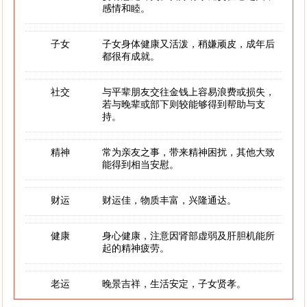
感情和睦。
子女
子女身体健康又活泼，稍嫌顽皮，成年后
都很有成就。
社交
与平辈朋友交往金钱上容易浪费或损失，
若与晚辈或部下则较能够得到帮助与支
持。
精神
常为亲友之事，带来精神困扰，其他大致
能得到相当安慰。
财运
财运佳，物质丰富，兴隆通达。
健康
身心健康，注意因肾部虚弱及肝胆机能所
起的精神疲劳。
老运
晚景吉祥，生活安定，子女贤孝。