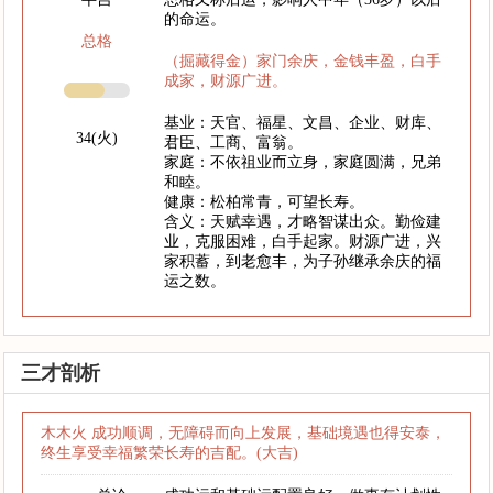
的命运。
总格
（掘藏得金）家门余庆，金钱丰盈，白手
成家，财源广进。
基业：天官、福星、文昌、企业、财库、
34(火)
君臣、工商、富翁。
家庭：不依祖业而立身，家庭圆满，兄弟
和睦。
健康：松柏常青，可望长寿。
含义：天赋幸遇，才略智谋出众。勤俭建
业，克服困难，白手起家。财源广进，兴
家积蓄，到老愈丰，为子孙继承余庆的福
运之数。
三才剖析
木木火 成功顺调，无障碍而向上发展，基础境遇也得安泰，
终生享受幸福繁荣长寿的吉配。(大吉)