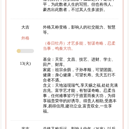
平，为此数者人生的写照。但也有伟人、
豪杰出此数者，不过其人生多波折。
大吉
外格又称变格，影响人的社交能力、智慧
等。
外格
（春日牡丹）才艺多能，智谋奇略，忍柔
当事，鸣奏大功。
基业：天官、文昌、技艺、进财、学士、
13(火)
田产、财库。
家庭：祖宗余荫，子孙孝顺，可望团圆。
健康：身心健康，可望长寿。先天五行不
合者不遇。
含义：天地溢现瑞气,享天赐之福,处处充满
吉兆。富学艺才能，有智谋奇略。忍柔当
事，任何难事皆巧于措置而奏大功，为得
享福贵荣华的好诱导。得贵人相助,受惠丰
厚,易得信用,建功立业,富贵双全,一生享
福。
半吉
总格又称后运，影响人中年（36岁）以后