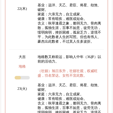
基业：远洋、天乙、君臣、将星、劫煞、
22(木)
破财。
家庭：六亲无力，自立成家。
健康：常有暗疾，难医或短命。
含义：秋草逢霜之象，脆弱无力。骨肉离
散，孤独生涯，百事不如意，徒劳无功，
懦弱病弱，挫折困难，孤寂乏力，逆境不
平，为此数者人生的写照。但也有伟人、
豪杰出此数者，不过其人生多波折。
大吉
地格数又称前运，影响人中年（36岁）以
前的活动力。
地格
（壮丽）旭日东升，壮丽壮观，权威旺
盛，功名荣达。女性不宜此数。
基业：远洋、天乙、君臣、将星、劫煞、
23(火)
破财。
家庭：六亲无力，自立成家。
健康：常有暗疾，难医或短命。
含义：秋草逢霜之象，脆弱无力。骨肉离
散，孤独生涯，百事不如意，徒劳无功，
懦弱病弱，挫折困难，孤寂乏力，逆境不