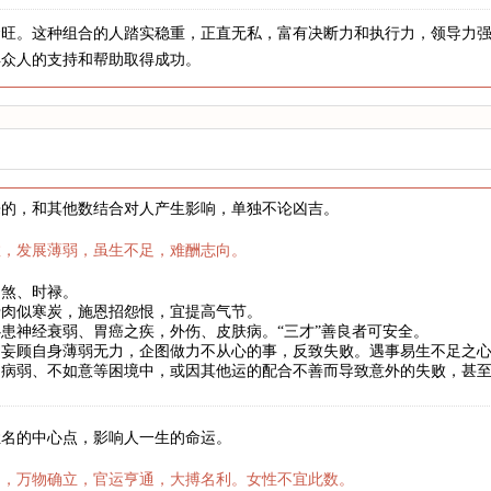
金旺。这种组合的人踏实稳重，正直无私，富有决断力和执行力，领导力
得众人的支持和帮助取得成功。
来的，和其他数结合对人产生影响，单独不论凶吉。
数，发展薄弱，虽生不足，难酬志向。
劫煞、时禄。
骨肉似寒炭，施恩招怨恨，宜提高气节。
患神经衰弱、胃癌之疾，外伤、皮肤病。“三才”善良者可安全。
妄顾自身薄弱无力，企图做力不从心的事，反致失败。遇事易生不足之心
、病弱、不如意等困境中，或因其他运的配合不善而导致意外的失败，甚
姓名的中心点，影响人一生的命运。
月，万物确立，官运亨通，大搏名利。女性不宜此数。