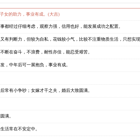
子女的助力，事业有成。(大吉)
做事都经过仔细考虑，观察力强，信用也好，能发展成功之配置。
明又有判断力，但较为自私，花钱较小气，比较不注重物质生活，只想实
想不断在奋斗，不浪费，耐性亦佳，能忍受艰苦。
奋发，中年后可一展抱负，事业有成。
婚后常有小争吵；女嫁才干之夫，婚后大致圆满。
称圆满。
神生活常在不安定中。