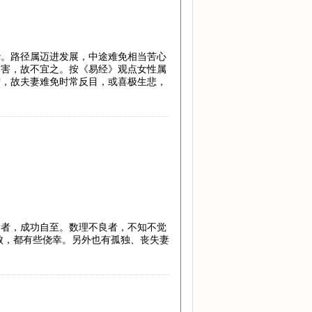
华。路径属迈进发展，中途难免相当苦心
灾害，故不宜之。按《易经》观点女性属
宁，故夫妻难免时常反目，或喜极生悲，
运者，成功自至。数理不良者，不知不觉
败，都有些侥幸。另外也有孤独、丧失妻