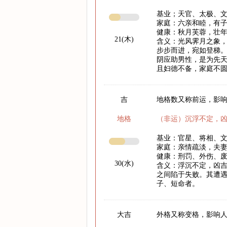
基业；天官、太极、
家庭：六亲和睦，有
健康：秋月芙蓉，壮
21(木)
含义：光风霁月之象
步步而进，宛如登梯
阴应助男性，是为先
且妇德不备，家庭不
吉
地格数又称前运，影响
地格
（非运）沉浮不定，
基业：官星、将相、
家庭：亲情疏淡，夫
健康：刑罚、外伤、
30(水)
含义：浮沉不定，凶
之间陷于失败。其遭遇
子、短命者。
大吉
外格又称变格，影响