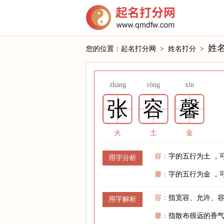
姓
您的位置：
起名打分网
>
姓名打分
>
zhàng
róng
xīn
张
容
馨
火
土
金
容：
字的五行为土 ，
用字分析
馨：
字的五行为金 ，
容：
指宽容、允许、
用字解析
馨：
指散布很远的香