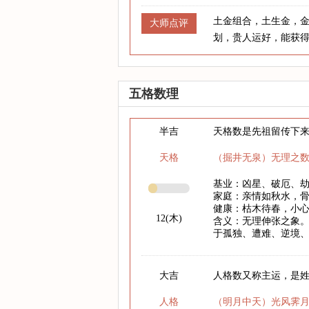
土金组合，土生金，
大师点评
划，贵人运好，能获
五格数理
半吉
天格数是先祖留传下
天格
（掘井无泉）无理之
基业：凶星、破厄、
家庭：亲情如秋水，
健康：枯木待春，小心
12(木)
含义：无理伸张之象。
于孤独、遭难、逆境
大吉
人格数又称主运，是
人格
（明月中天）光风霁