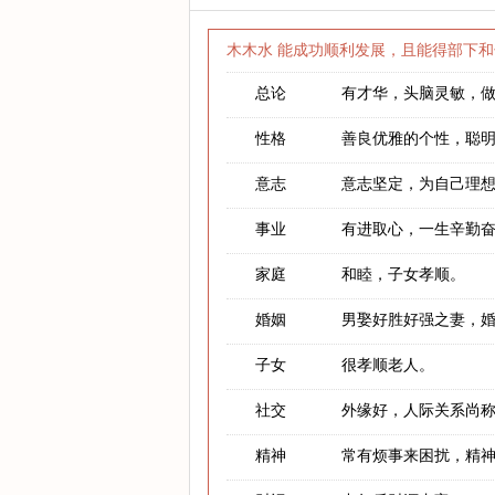
木木水 能成功顺利发展，且能得部下和
总论
有才华，头脑灵敏，
性格
善良优雅的个性，聪
意志
意志坚定，为自己理
事业
有进取心，一生辛勤
家庭
和睦，子女孝顺。
婚姻
男娶好胜好强之妻，
子女
很孝顺老人。
社交
外缘好，人际关系尚
精神
常有烦事来困扰，精