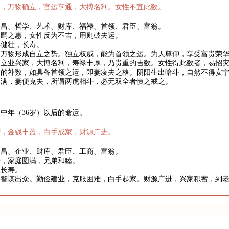
月，万物确立，官运亨通，大搏名利。女性不宜此数。
文昌、哲学、艺术、财库、福禄、首领、君臣、富翁。
子嗣之惠，女性反为不吉，用则破夫运。
年健壮，长寿。
，万物形成自立之势。独立权威，能为首领之运。为人尊仰，享受富贵荣
。立业兴家，大博名利，寿禄丰厚，乃贵重的吉数。女性得此数者，易招
天的补数，如具备首领之运，即妻凌夫之格。阴阳生出暗斗，自然不得安
圆满，妻便克夫，所谓两虎相斗，必无双全者慎之戒之。
中年（36岁）以后的命运。
庆，金钱丰盈，白手成家，财源广进。
文昌、企业、财库、君臣、工商、富翁。
身，家庭圆满，兄弟和睦。
望长寿。
略智谋出众。勤俭建业，克服困难，白手起家。财源广进，兴家积蓄，到