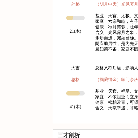
外格
（明月中天）光风霁
基业；天官、太极、
家庭：六亲和睦，有
健康：秋月芙蓉，壮
21(木)
含义：光风霁月之象
步步而进，宛如登梯
阴应助男性，是为先
且妇德不备，家庭不
大吉
总格又称后运，影响人
总格
（掘藏得金）家门余
基业：天官、福星、
家庭：不依祖业而立
健康：松柏常青，可
41(木)
含义：天赋幸遇，才
三才剖析