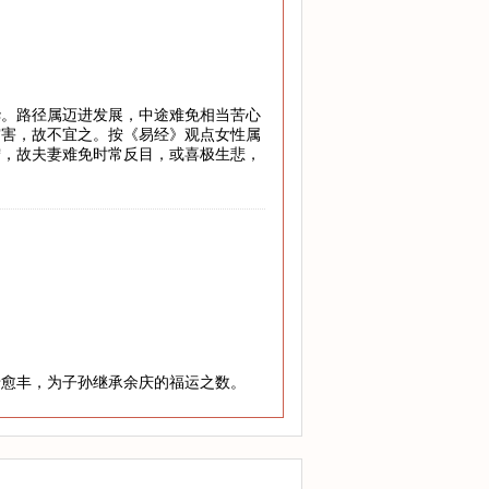
华。路径属迈进发展，中途难免相当苦心
灾害，故不宜之。按《易经》观点女性属
宁，故夫妻难免时常反目，或喜极生悲，
老愈丰，为子孙继承余庆的福运之数。