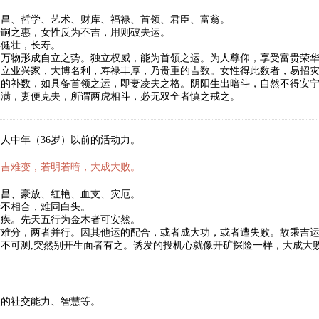
文昌、哲学、艺术、财库、福禄、首领、君臣、富翁。
子嗣之惠，女性反为不吉，用则破夫运。
年健壮，长寿。
，万物形成自立之势。独立权威，能为首领之运。为人尊仰，享受富贵荣
。立业兴家，大博名利，寿禄丰厚，乃贵重的吉数。女性得此数者，易招
天的补数，如具备首领之运，即妻凌夫之格。阴阳生出暗斗，自然不得安
圆满，妻便克夫，所谓两虎相斗，必无双全者慎之戒之。
人中年（36岁）以前的活动力。
凶吉难变，若明若暗，大成大败。
文昌、豪放、红艳、血支、灾厄。
妻不相合，难同白头。
废疾。先天五行为金木者可安然。
吉难分，两者并行。因其他运的配合，或者成大功，或者遭失败。故乘吉
不可测,突然别开生面者有之。诱发的投机心就像开矿探险一样，大成大
人的社交能力、智慧等。