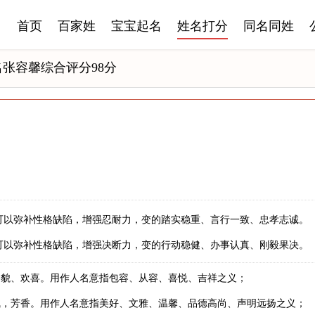
首页
百家姓
宝宝起名
姓名打分
同名同姓
名张容馨综合评分98分
可以弥补性格缺陷，增强忍耐力，变的踏实稳重、言行一致、忠孝志诚。
可以弥补性格缺陷，增强决断力，变的行动稳健、办事认真、刚毅果决。
容貌、欢喜。用作人名意指包容、从容、喜悦、吉祥之义；
气，芳香。用作人名意指美好、文雅、温馨、品德高尚、声明远扬之义；