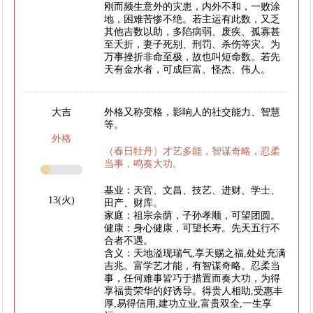
刚而频生意外的灾患，内外不和，一败涂
地，困难苦惨不绝。若主运有此数，又乏
其他吉数以助，多陷病弱、废疾、孤寡甚
至夭折，妻子死别、刑罚、杀伤等灾。为
万事挫折非命至极，故也叫短命数。若先
天有金水者，可成巨富、怪杰、伟人。
大吉
外格又称变格，影响人的社交能力、智慧
等。
外格
（春日牡丹）才艺多能，智谋奇略，忍柔
当事，鸣奏大功。
基业：天官、文昌、技艺、进财、学士、
13(火)
田产、财库。
家庭：祖宗余荫，子孙孝顺，可望团圆。
健康：身心健康，可望长寿。先天五行不
合者不遇。
含义：天地溢现瑞气,享天赐之福,处处充满
吉兆。富学艺才能，有智谋奇略。忍柔当
事，任何难事皆巧于措置而奏大功，为得
享福贵荣华的好诱导。得贵人相助,受惠丰
厚,易得信用,建功立业,富贵双全,一生享