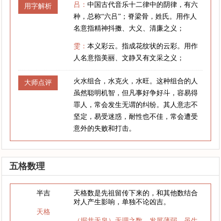
吕：
中国古代音乐十二律中的阴律，有六
用字解析
种，总称“六吕”；脊梁骨，姓氏。用作人
名意指精神抖擞、大义、清廉之义；
雯：
本义彩云。指成花纹状的云彩。用作
人名意指美丽、文静又有文采之义；
火水组合，水克火，水旺。这种组合的人
大师点评
虽然聪明机智，但凡事好争好斗，容易得
罪人，常会发生无谓的纠纷。其人意志不
坚定，易受迷惑，耐性也不佳，常会遭受
意外的失败和打击。
五格数理
半吉
天格数是先祖留传下来的，和其他数结合
对人产生影响，单独不论凶吉。
天格
（掘井无泉）无理之数，发展薄弱，虽生