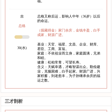
福。
吉
总格又称后运，影响人中年（36岁）以后
的命运。
总格
（掘藏得金）家门余庆，金钱丰盈，白手
成家，财源广进。
基业：天官、福星、文昌、企业、财库、
30(水)
君臣、工商、富翁。
家庭：不依祖业而立身，家庭圆满，兄弟
和睦。
健康：松柏常青，可望长寿。
含义：天赋幸遇，才略智谋出众。勤俭建
业，克服困难，白手起家。财源广进，兴
家积蓄，到老愈丰，为子孙继承余庆的福
运之数。
三才剖析