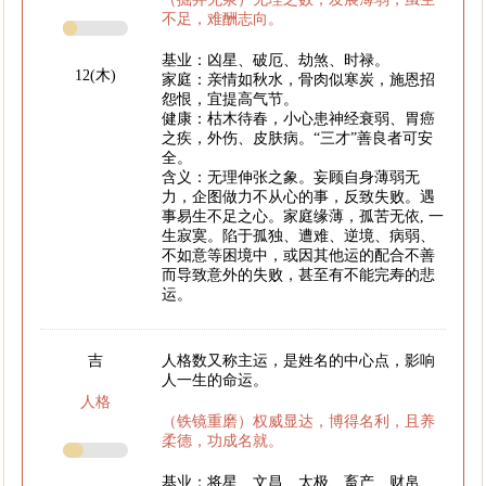
不足，难酬志向。
基业：凶星、破厄、劫煞、时禄。
12(木)
家庭：亲情如秋水，骨肉似寒炭，施恩招
怨恨，宜提高气节。
健康：枯木待春，小心患神经衰弱、胃癌
之疾，外伤、皮肤病。“三才”善良者可安
全。
含义：无理伸张之象。妄顾自身薄弱无
力，企图做力不从心的事，反致失败。遇
事易生不足之心。家庭缘薄，孤苦无依, 一
生寂寞。陷于孤独、遭难、逆境、病弱、
不如意等困境中，或因其他运的配合不善
而导致意外的失败，甚至有不能完寿的悲
运。
吉
人格数又称主运，是姓名的中心点，影响
人一生的命运。
人格
（铁镜重磨）权威显达，博得名利，且养
柔德，功成名就。
基业：将星、文昌、太极、畜产、财帛、