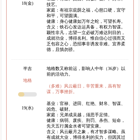
18(金)
技艺。
家庭：有祖宗庇荫之福，心慈口硬，宜守
和平，可望圆满。
健康：身心健康如万年之蛇，可望长寿。
含义：铁石心发达运具备，有权力智谋。
颖性非凡，志望一立必破万难达到目的，
成就功业，博得名利。惟自信心过强而又
乏包容之心，恐招事非诱发非难。宜养柔
德，且慎勿骄。
半吉
地格数又称前运，影响人中年（36岁）以
前的活动力。
地格
（多难）风云蔽日，辛苦重来，虽有智
谋，万事挫折。
基业：官禄、进田、红艳、财帛、智谋、
19(水)
凶危、破财。
家庭：兄弟成吴越，须思手足情。
健康：病弱、废疾、刑罚、杀伤、短命，
先天五行属金水者可望安康。
含义：风云蔽月之象，有才智多谋略。虽
有成就大业，博得名利的实力，但因其过