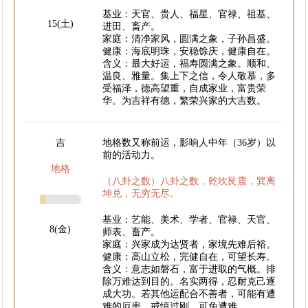
基业：天官、贵人、福星、官禄、祖基、
15(土)
进田、畜产。
家庭：清净家风，圆满之象，子孙昌盛。
健康：海底明珠，安稳馀庆，健康自在。
含义：最大好运，福寿圆满之象。顺和、
温良、雅量。集上下之信，令人敬慕，多
受福泽，德高望重，自成家业，富贵荣
华。为吉祥有德，繁荣兴家的大吉数。
吉
地格数又称前运，影响人中年（36岁）以
前的活动力。
地格
（八卦之数）八卦之数，乾坎艮震，巽离
坤兑，无穷无尽。
基业：艺能、美术、学者、官禄、天官、
8(金)
师表、畜产。
家庭：兴家成为达贤者，家境先难后裕。
健康：高山立松，完健自在，可望长寿。
含义：意志如磐石，富于进取的气概。排
除万难达到目的。名实两得，忍耐克己逐
成大功。若其他运配合不善者，可能有遭
难的厄患。戒慎过刚，可免遭难。