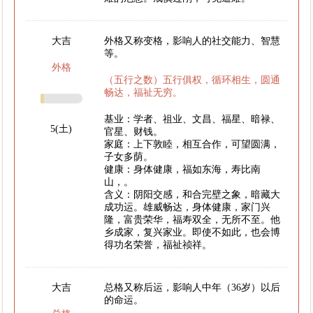
大吉
外格又称变格，影响人的社交能力、智慧
等。
外格
（五行之数）五行俱权，循环相生，圆通
畅达，福祉无穷。
基业：学者、祖业、文昌、福星、暗禄、
5(土)
官星、财钱。
家庭：上下敦睦，相互合作，可望圆满，
子女多荫。
健康：身体健康，福如东海，寿比南
山，。
含义：阴阳交感，和合完壁之象，暗藏大
成功运。雄威畅达，身体健康，家门兴
隆，富贵荣华，福寿双全，无所不至。他
乡成家，复兴家业。即使不如此，也会博
得功名荣誉，福祉祯祥。
大吉
总格又称后运，影响人中年（36岁）以后
的命运。