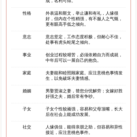
成，名利可得。
性格
外表温和斯文，举止谦和有礼，人缘很
好，但内在个性稍强，有不服人之气慨，
更有眼高手低之倾向。
意志
意志坚定，工作态度积极，但耐心不佳，
处事有虎头蛇尾之倾向。
事业
创业过程较艰苦，必须依赖自力而成就，
中年后可以一展自己的抱负。
家庭
夫妻能和睦照顾家庭。应注意桃色事情发
生，以免破坏夫妻情感。
婚姻
男娶贤淑之妻，替您分忧解劳；女嫁好胜
好强之夫，婚后常有争吵。
子女
子女个性较顽强，容易和父母顶嘴，长大
后在社会上能成功发展。
社交
人缘俱佳，能得亲朋之助，但容易和异性
接近，应注意桃色事件。