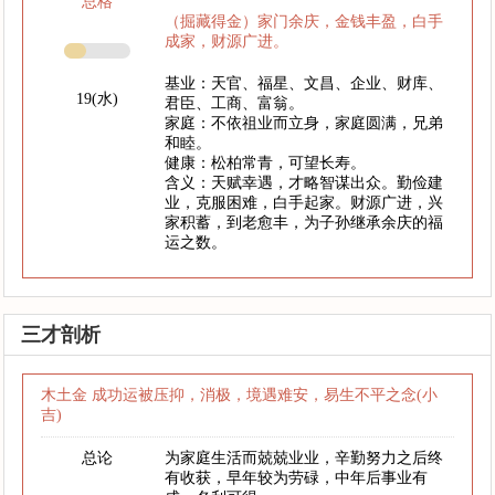
总格
（掘藏得金）家门余庆，金钱丰盈，白手
成家，财源广进。
基业：天官、福星、文昌、企业、财库、
19(水)
君臣、工商、富翁。
家庭：不依祖业而立身，家庭圆满，兄弟
和睦。
健康：松柏常青，可望长寿。
含义：天赋幸遇，才略智谋出众。勤俭建
业，克服困难，白手起家。财源广进，兴
家积蓄，到老愈丰，为子孙继承余庆的福
运之数。
三才剖析
木土金 成功运被压抑，消极，境遇难安，易生不平之念(小
吉)
总论
为家庭生活而兢兢业业，辛勤努力之后终
有收获，早年较为劳碌，中年后事业有