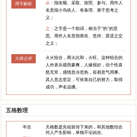
从：
指依顺、采取、按照、参与。用作人
用字解析
名意指小鸟依人、有条理、善于思考之
义；
之：
之字是一个助词，相当于“的”的意
思。用作人名意指善良、坚持、莫逆之交
之义；
火火组合，两火比和，火旺。这种组合的
大师点评
人外表乐观而豪爽，人缘很好，但个性喜
怒无常，感情忽冷忽热，容易意气用事。
其人意志坚定，可依靠自己的努力，取得
成功，声名远播。
五格数理
半吉
天格数是先祖留传下来的，和其他数结合
对人产生影响，单独不论凶吉。