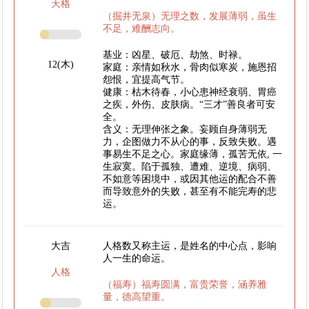
天格
（掘井无泉）无理之数，发展薄弱，虽生
不足，难酬志向。
基业：凶星、破厄、劫煞、时禄。
12(木)
家庭：亲情如秋水，骨肉似寒炭，施恩招
怨恨，宜提高气节。
健康：枯木待春，小心患神经衰弱、胃癌
之疾，外伤、皮肤病。“三才”善良者可安
全。
含义：无理伸张之象。妄顾自身薄弱无
力，企图做力不从心的事，反致失败。遇
事易生不足之心。家庭缘薄，孤苦无依, 一
生寂寞。陷于孤独、遭难、逆境、病弱、
不如意等困境中，或因其他运的配合不善
而导致意外的失败，甚至有不能完寿的悲
运。
大吉
人格数又称主运，是姓名的中心点，影响
人一生的命运。
人格
（福寿）福寿圆满，富贵荣誉，涵养雅
量，德高望重。