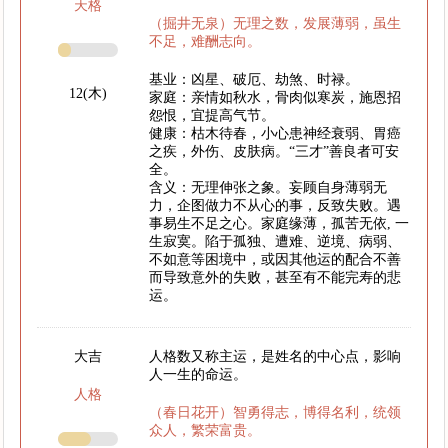
天格
（掘井无泉）无理之数，发展薄弱，虽生
不足，难酬志向。
基业：凶星、破厄、劫煞、时禄。
12(木)
家庭：亲情如秋水，骨肉似寒炭，施恩招
怨恨，宜提高气节。
健康：枯木待春，小心患神经衰弱、胃癌
之疾，外伤、皮肤病。“三才”善良者可安
全。
含义：无理伸张之象。妄顾自身薄弱无
力，企图做力不从心的事，反致失败。遇
事易生不足之心。家庭缘薄，孤苦无依, 一
生寂寞。陷于孤独、遭难、逆境、病弱、
不如意等困境中，或因其他运的配合不善
而导致意外的失败，甚至有不能完寿的悲
运。
大吉
人格数又称主运，是姓名的中心点，影响
人一生的命运。
人格
（春日花开）智勇得志，博得名利，统领
众人，繁荣富贵。