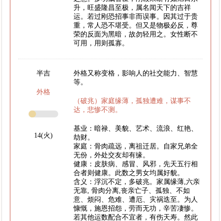
升，旺盛隆昌至极，属名闻天下的吉祥
运。若过刚恐招事非而误事。因其过于贵
重，常人恐不堪受。但又是物极必反，尊
荣的反面为黑暗，故勿轻用之。女性断不
可用，用则孤寡。
半吉
外格又称变格，影响人的社交能力、智慧
等。
外格
（破兆）家庭缘薄，孤独遭难，谋事不
达，悲惨不测。
基业：暗禄、美貌、艺术、流浪、红艳、
14(火)
劫财。
家庭：骨肉疏远，离祖迁居。自家兄弟全
无份，外处交友却有缘。
健康：皮肤病、感冒、风邪，先天五行相
合者则健康。此数之男女均属好貌。
含义：浮沉不定，多破兆。家属缘薄,六亲
无靠, 骨肉分离,丧亲亡子、孤独、不如
意、烦闷、危难、遭厄、灾祸迭至。为人
慷慨，施恩招怨，劳而无功，辛苦凄惨。
若其他运数配合不宜者，有伤天寿。然此