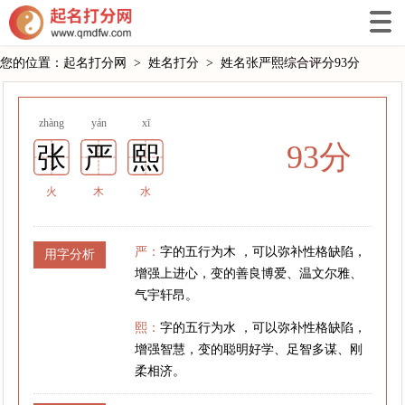
您的位置：
起名打分网
>
姓名打分
>
姓名张严熙综合评分93分
zhàng
yán
xī
93分
张
严
熙
火
木
水
严：
字的五行为木 ，可以弥补性格缺陷，
用字分析
增强上进心，变的善良博爱、温文尔雅、
气宇轩昂。
熙：
字的五行为水 ，可以弥补性格缺陷，
增强智慧，变的聪明好学、足智多谋、刚
柔相济。