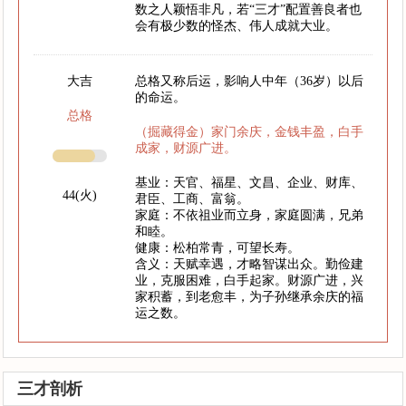
数之人颖悟非凡，若“三才”配置善良者也
会有极少数的怪杰、伟人成就大业。
大吉
总格又称后运，影响人中年（36岁）以后
的命运。
总格
（掘藏得金）家门余庆，金钱丰盈，白手
成家，财源广进。
基业：天官、福星、文昌、企业、财库、
44(火)
君臣、工商、富翁。
家庭：不依祖业而立身，家庭圆满，兄弟
和睦。
健康：松柏常青，可望长寿。
含义：天赋幸遇，才略智谋出众。勤俭建
业，克服困难，白手起家。财源广进，兴
家积蓄，到老愈丰，为子孙继承余庆的福
运之数。
三才剖析