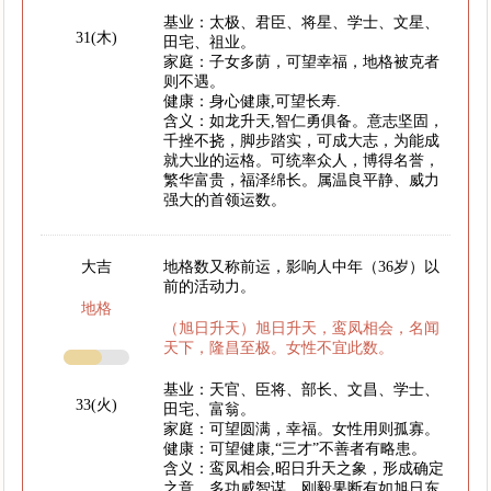
基业：太极、君臣、将星、学士、文星、
31(木)
田宅、祖业。
家庭：子女多荫，可望幸福，地格被克者
则不遇。
健康：身心健康,可望长寿.
含义：如龙升天,智仁勇俱备。意志坚固，
千挫不挠，脚步踏实，可成大志，为能成
就大业的运格。可统率众人，博得名誉，
繁华富贵，福泽绵长。属温良平静、威力
强大的首领运数。
大吉
地格数又称前运，影响人中年（36岁）以
前的活动力。
地格
（旭日升天）旭日升天，鸾凤相会，名闻
天下，隆昌至极。女性不宜此数。
基业：天官、臣将、部长、文昌、学士、
33(火)
田宅、富翁。
家庭：可望圆满，幸福。女性用则孤寡。
健康：可望健康,“三才”不善者有略患。
含义：鸾凤相会,昭日升天之象，形成确定
之意。多功威智谋，刚毅果断有如旭日东