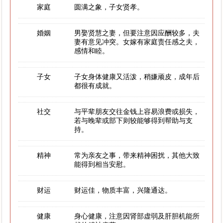
家庭
圆满之象，子女贤孝。
婚姻
男娶贤慧之妻，但要注意因应酬较多，夫
妻有意见冲突。女嫁有家庭责任感之夫，
感情和睦。
子女
子女身体健康又活泼，稍嫌顽皮，成年后
都很有成就。
社交
与平辈朋友交往金钱上容易浪费或损失，
若与晚辈或部下则较能够得到帮助与支
持。
精神
常为亲友之事，带来精神困扰，其他大致
能得到相当安慰。
财运
财运佳，物质丰富，兴隆通达。
健康
身心健康，注意因肾部虚弱及肝胆机能所