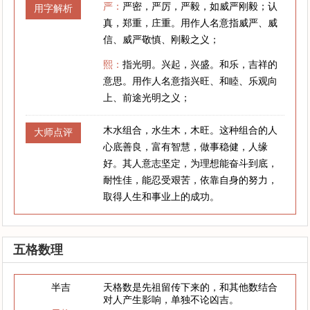
严：
严密，严厉，严毅，如威严刚毅；认
用字解析
真，郑重，庄重。用作人名意指威严、威
信、威严敬慎、刚毅之义；
熙：
指光明。兴起，兴盛。和乐，吉祥的
意思。用作人名意指兴旺、和睦、乐观向
上、前途光明之义；
木水组合，水生木，木旺。这种组合的人
大师点评
心底善良，富有智慧，做事稳健，人缘
好。其人意志坚定，为理想能奋斗到底，
耐性佳，能忍受艰苦，依靠自身的努力，
取得人生和事业上的成功。
五格数理
半吉
天格数是先祖留传下来的，和其他数结合
对人产生影响，单独不论凶吉。