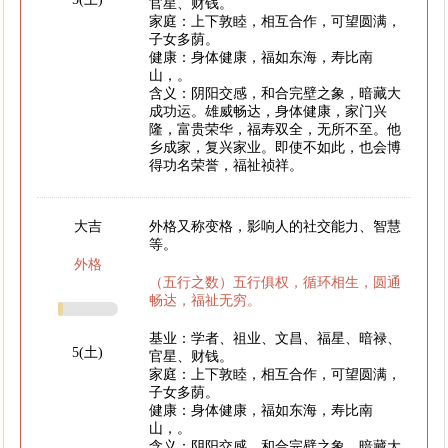
官星、财钱。
家庭：上下敦睦，相互合作，可望圆满，
子女多荫。
健康：身体健康，福如东海，寿比南
山，。
含义：阴阳交感，和合完壁之象，暗藏大
成功运。雄威畅达，身体健康，家门兴
隆，富贵荣华，福寿双全，无所不至。他
乡成家，复兴家业。即使不如此，也会博
得功名荣誉，福祉祯祥。
大吉
外格又称变格，影响人的社交能力、智慧
等。
外格
（五行之数）五行俱权，循环相生，圆通
畅达，福祉无穷。
基业：学者、祖业、文昌、福星、暗禄、
5(土)
官星、财钱。
家庭：上下敦睦，相互合作，可望圆满，
子女多荫。
健康：身体健康，福如东海，寿比南
山，。
含义：阴阳交感，和合完壁之象，暗藏大