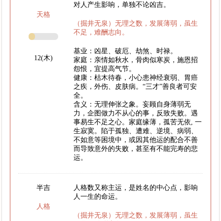
对人产生影响，单独不论凶吉。
天格
（掘井无泉）无理之数，发展薄弱，虽生
不足，难酬志向。
基业：凶星、破厄、劫煞、时禄。
12(木)
家庭：亲情如秋水，骨肉似寒炭，施恩招
怨恨，宜提高气节。
健康：枯木待春，小心患神经衰弱、胃癌
之疾，外伤、皮肤病。“三才”善良者可安
全。
含义：无理伸张之象。妄顾自身薄弱无
力，企图做力不从心的事，反致失败。遇
事易生不足之心。家庭缘薄，孤苦无依, 一
生寂寞。陷于孤独、遭难、逆境、病弱、
不如意等困境中，或因其他运的配合不善
而导致意外的失败，甚至有不能完寿的悲
运。
半吉
人格数又称主运，是姓名的中心点，影响
人一生的命运。
人格
（掘井无泉）无理之数，发展薄弱，虽生