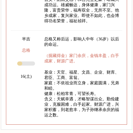
成功运。雄威畅达，身体健康，家门兴
隆，富贵荣华，福寿双全，无所不至。他
乡成家，复兴家业。即使不如此，也会博
得功名荣誉，福祉祯祥。
半吉
总格又称后运，影响人中年（36岁）以后
的命运。
总格
（掘藏得金）家门余庆，金钱丰盈，白手
成家，财源广进。
基业：天官、福星、文昌、企业、财库、
16(土)
君臣、工商、富翁。
家庭：不依祖业而立身，家庭圆满，兄弟
和睦。
健康：松柏常青，可望长寿。
含义：天赋幸遇，才略智谋出众。勤俭建
业，克服困难，白手起家。财源广进，兴
家积蓄，到老愈丰，为子孙继承余庆的福
运之数。