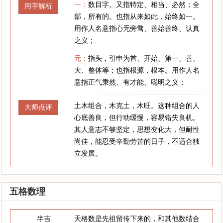
一：
数目字。又指特定、相当、必然；全
用字解析
部，所有的。也指从来如此，始终如一。
用作人名意指心无旁骛、善始善终、认真
之义；
元：
指头，引申为首、开始、第一、善、
大、整体等；也指根源，根本。用作人名
意指正气秉然、有才能、聪明之义；
土木组合，木克土，木旺。这种组合的人
大师点评
心底善良，但行动缓慢，容易错失良机。
其人意志不够坚定，思想变化大，但耐性
尚佳，能忍受辛勤劳苦的日子，不适合独
立发展。
五格数理
半吉
天格数是先祖留传下来的，和其他数结合