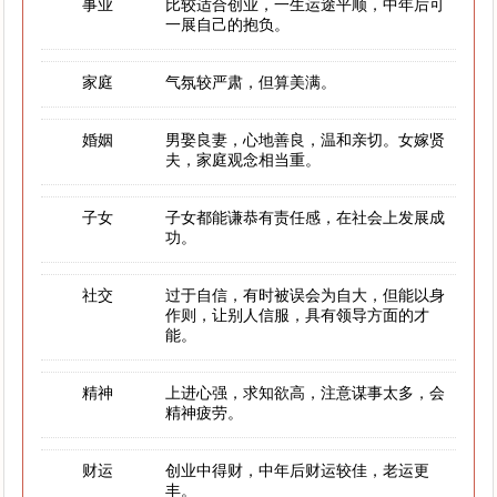
事业
比较适合创业，一生运途平顺，中年后可
一展自己的抱负。
家庭
气氛较严肃，但算美满。
婚姻
男娶良妻，心地善良，温和亲切。女嫁贤
夫，家庭观念相当重。
子女
子女都能谦恭有责任感，在社会上发展成
功。
社交
过于自信，有时被误会为自大，但能以身
作则，让别人信服，具有领导方面的才
能。
精神
上进心强，求知欲高，注意谋事太多，会
精神疲劳。
财运
创业中得财，中年后财运较佳，老运更
丰。