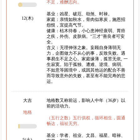
不足，难酬志向。
基业：凶星、破厄、劫煞、时禄。
12(木)
家庭：亲情如秋水，骨肉似寒炭，施恩招
怨恨，宜提高气节。
健康：枯木待春，小心患神经衰弱、胃癌
之疾，外伤、皮肤病。“三才”善良者可安
全。
含义：无理伸张之象。妄顾自身薄弱无
力，企图做力不从心的事，反致失败。遇
事易生不足之心。家庭缘薄，孤苦无依, 一
生寂寞。陷于孤独、遭难、逆境、病弱、
不如意等困境中，或因其他运的配合不善
而导致意外的失败，甚至有不能完寿的悲
运。
大吉
地格数又称前运，影响人中年（36岁）以
前的活动力。
地格
（五行之数）五行俱权，循环相生，圆通
畅达，福祉无穷。
基业：学者、祖业、文昌、福星、暗禄、
5(土)