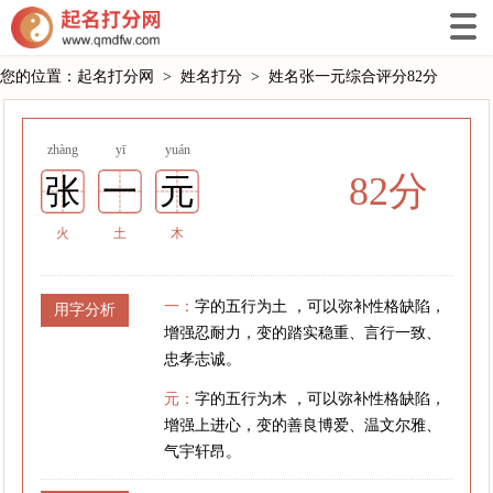
您的位置：
起名打分网
>
姓名打分
>
姓名张一元综合评分82分
zhàng
yī
yuán
82分
张
一
元
火
土
木
一：
字的五行为土 ，可以弥补性格缺陷，
用字分析
增强忍耐力，变的踏实稳重、言行一致、
忠孝志诚。
元：
字的五行为木 ，可以弥补性格缺陷，
增强上进心，变的善良博爱、温文尔雅、
气宇轩昂。