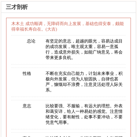
三才剖析
木木土 成功顺调，无障碍而向上发展，基础也得安泰，颇能
得幸福长寿自在。(大吉)
总论
有坚定的意志，超越的眼光，容易达成目
的成功发展，唯主观太重，容易一意孤
行，造成意外损失，如能广纳意见，将会
带来更多良机。
性格
不断在充实自己能力，计划未来事业，积
极向外发展，但为人较固执，自律也甚
严，慷慨却不浪费，注意灵活处理人际关
系。
意志
比较要强、不服输，有远大的理想。外表
和蔼安详，给人一种易处的感觉。注意情
绪变化，要有耐性，处事不要冲动，不要
凭意气用事。