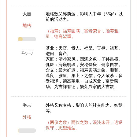
大吉
地格数又称前运，影响人中年（36岁）以
前的活动力。
地格
（福寿）福寿圆满，富贵荣誉，涵养雅
量，德高望重。
基业：天官、贵人、福星、官禄、祖基、
15(土)
进田、畜产。
家庭：清净家风，圆满之象，子孙昌盛。
健康：海底明珠，安稳馀庆，健康自在。
含义：最大好运，福寿圆满之象。顺和、
温良、雅量。集上下之信，令人敬慕，多
受福泽，德高望重，自成家业，富贵荣
华。为吉祥有德，繁荣兴家的大吉数。
半吉
外格又称变格，影响人的社交能力、智慧
等。
外格
（两仪之数）两仪之数，混沌未开，进退
保守，志望难达。