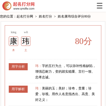
您的位置：
起名打分网
>
姓名打分
>
姓名康玮综合评分80分
kāng
wěi
80分
康
玮
木
土
玮：
字的五行为土 ，可以弥补性格缺陷，
用字分析
增强忍耐力，变的踏实稳重、言行一致、
忠孝志诚。
玮：
美丽的玉；美好；珍奇，贵重；珍
用字解析
爱，珍视。用作人名意指杰出、高贵、美
好之义；