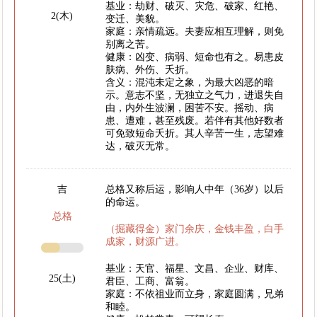
基业：劫财、破灭、灾危、破家、红艳、
2(木)
变迁、美貌。
家庭：亲情疏远。夫妻应相互理解，则免
别离之苦。
健康：凶变、病弱、短命也有之。易患皮
肤病、外伤、夭折。
含义：混沌未定之象，为最大凶恶的暗
示。意志不坚，无独立之气力，进退失自
由，内外生波澜，困苦不安。摇动、病
患、遭难，甚至残废。若伴有其他好数者
可免致短命夭折。其人辛苦一生，志望难
达，破灭无常。
吉
总格又称后运，影响人中年（36岁）以后
的命运。
总格
（掘藏得金）家门余庆，金钱丰盈，白手
成家，财源广进。
基业：天官、福星、文昌、企业、财库、
25(土)
君臣、工商、富翁。
家庭：不依祖业而立身，家庭圆满，兄弟
和睦。