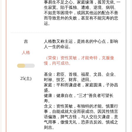
事易生不足之心。家庭缘薄，孤苦无依, 一
生寂寞。陷于孤独、遭难、逆境、病弱、
不如意等困境中，或因其他运的配合不善
而导致意外的失败，甚至有不能完寿的悲
运。
吉
人格数又称主运，是姓名的中心点，影响
人一生的命运。
人格
（荣俊）资性英敏，才能奇特，克服傲
慢，尚可成功。
基业：君臣、首领、福星、文昌、企业、
25(土)
时禄、技艺、财库、进田。
家庭：平和而谦虚者，家庭圆满，子孙昌
盛。
健康：健康自在，“三才”善良者可望长
寿。
含义：资性英敏，有独特的才能。慎重行
事，自能成就大业而获成功。因其性情言
语偏激，脾气古怪，与人交往欠谦虚，意
气用事，傲慢无礼，恐弄吉反凶。慎戒之
则吉。