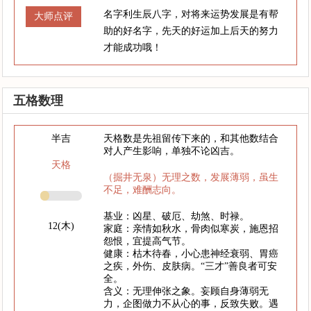
名字利生辰八字，对将来运势发展是有帮
大师点评
助的好名字，先天的好运加上后天的努力
才能成功哦！
五格数理
半吉
天格数是先祖留传下来的，和其他数结合
对人产生影响，单独不论凶吉。
天格
（掘井无泉）无理之数，发展薄弱，虽生
不足，难酬志向。
基业：凶星、破厄、劫煞、时禄。
12(木)
家庭：亲情如秋水，骨肉似寒炭，施恩招
怨恨，宜提高气节。
健康：枯木待春，小心患神经衰弱、胃癌
之疾，外伤、皮肤病。“三才”善良者可安
全。
含义：无理伸张之象。妄顾自身薄弱无
力，企图做力不从心的事，反致失败。遇