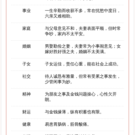
事业
一生辛勤而收获不多，常在忧愁中度日，
六亲又难相助。
家庭
与父母意见不和，夫妻表面平顺，但时常
争吵，家内不太平安。
婚姻
男娶勤俭之妻，夫妻常为小事闹意见；女
嫁好胜好强之夫，婚姻不太美满。
子女
子女运佳，责任心重，能在社会上成功。
社交
待人诚恳有雅量，但常有受累之事发生，
少管闲事为妙。
精神
为朋友之事及金钱问题操心，心性欠开
朗。
财运
与金钱缘薄，纵有积蓄也有限。
健康
易患胃肠病，筋骨酸痛。