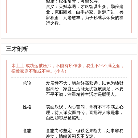
健康：松柏常青，可望长寿。
含义：天赋幸遇，才略智谋出众。勤俭建
业，克服困难，白手起家。财源广进，兴
家积蓄，到老愈丰，为子孙继承余庆的福
运之数。
三才剖析
木土土 成功运被压抑，不能有所伸张，易生不平不满之念，
招致家庭不和或不幸。(小吉)
总论
发展性不大，切勿好高骛远，以免为钱财
起纠纷，家庭生活能无忧就该满足，不要
不平不满，注重精神生活才是聪明人。
性格
表面乐观，内心苦闷，常有不平不满之心
理，待人诚实而自劳，喜批评人家是非，
自己却容易被煽动。
意志
意志尚称坚定，但缺乏果断力，处事容易
冲动，情绪苦闷又不安定。