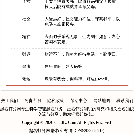
子女
子女个性较顽强，比较容易和父母顶嘴，
长大后能有成就并孝顺父母。
社交
人缘虽好，社交能力不佳，守其和平，以
免受人牵累损失。
精神
表面似乎乐观无事，但内则不如意，内心
苦闷不安定。
财运
财运不佳，靠努力维持生活，辛勤度日。
健康
易患胃肠、妇人病等。
老运
晚景有改善，但精神、财运仍不佳。
关于我们
|
免责声明
|
隐私政策
|
帮助中心
|
网站地图
|
联系我们
起名打分网专注科学智能起名服务，姓名评分测试的研究和相关姓名知识
交流与分享，助您轻松起好名。
Copyright © 2026
Qmdfw.Com
All Rights Reserved.
起名打分网
版权所有
粤ICP备20068283号