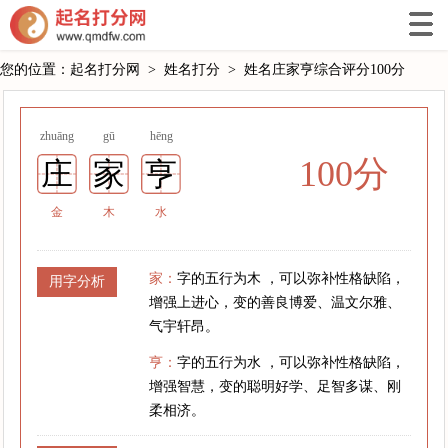
您的位置：
起名打分网
>
姓名打分
>
姓名庄家亨综合评分100分
zhuāng
gū
hēng
100分
庄
家
亨
金
木
水
家：
字的五行为木 ，可以弥补性格缺陷，
用字分析
增强上进心，变的善良博爱、温文尔雅、
气宇轩昂。
亨：
字的五行为水 ，可以弥补性格缺陷，
增强智慧，变的聪明好学、足智多谋、刚
柔相济。