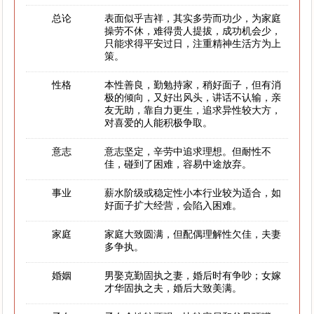
总论
表面似乎吉祥，其实多劳而功少，为家庭
操劳不休，难得贵人提拔，成功机会少，
只能求得平安过日，注重精神生活方为上
策。
性格
本性善良，勤勉持家，稍好面子，但有消
极的倾向，又好出风头，讲话不认输，亲
友无助，靠自力更生，追求异性较大方，
对喜爱的人能积极争取。
意志
意志坚定，辛劳中追求理想。但耐性不
佳，碰到了困难，容易中途放弃。
事业
薪水阶级或稳定性小本行业较为适合，如
好面子扩大经营，会陷入困难。
家庭
家庭大致圆满，但配偶理解性欠佳，夫妻
多争执。
婚姻
男娶克勤固执之妻，婚后时有争吵；女嫁
才华固执之夫，婚后大致美满。