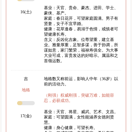
基业：天官、贵命、豪杰、进田、学士、
16(土)
豪侠、基产。
家庭：春日花开，可望家庭圆满。男子有
贤妻，女子不宜早婚。
健康：花草逢春，易溺于色情，戒慎者可
望健康长寿。
含义：反凶化吉象。位尊望重，建立基
业。雅量厚重，足智多谋，善于协调，所
谋如意，家门繁荣，福禄寿俱全。为大事
大业可成，富贵发达的好暗示。属温和之
首领运数。
吉
地格数又称前运，影响人中年（36岁）以
前的活动力。
地格
（刚强）权威刚强，突破万难，如能容
忍，必获成功。
基业：天官、将星、威武、艺术、文昌。
17(金)
家庭：可望圆满，女性能涵养女德则贤
慧。
健康：身心健康，可望长寿。