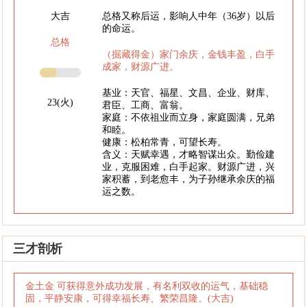
大吉
总格又称后运，影响人中年（36岁）以后
的命运。
总格
（掘藏得金）家门余庆，金钱丰盈，白手
成家，财源广进。
基业：天官、福星、文昌、企业、财库、
23(火)
君臣、工商、富翁。
家庭：不依祖业而立身，家庭圆满，兄弟
和睦。
健康：松柏常青，可望长寿。
含义：天赋幸遇，才略智谋出众。勤俭建
业，克服困难，白手起家。财源广进，兴
家积蓄，到老愈丰，为子孙继承余庆的福
运之数。
三才剖析
金土金 可获得意外成功发展，有名利双收的运气，基础稳
固，平静安康，可得幸福长寿、繁荣昌隆。(大吉)