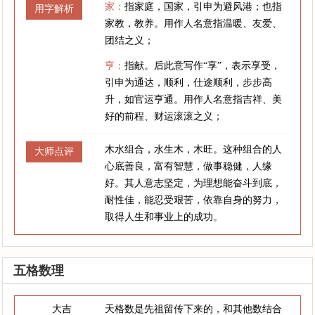
家：
指家庭，国家，引申为避风港；也指
用字解析
家教，教养。用作人名意指温暖、友爱、
团结之义；
亨：
指献。后此意写作“享”，表示享受，
引申为通达，顺利，仕途顺利，步步高
升，如官运亨通。用作人名意指吉祥、美
好的前程、财运滚滚之义；
木水组合，水生木，木旺。这种组合的人
大师点评
心底善良，富有智慧，做事稳健，人缘
好。其人意志坚定，为理想能奋斗到底，
耐性佳，能忍受艰苦，依靠自身的努力，
取得人生和事业上的成功。
五格数理
大吉
天格数是先祖留传下来的，和其他数结合