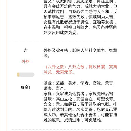
含义：权威刚强，意志坚定，勇往直前，
具有突破万难的气力。成就大功大业，但
因赋性过刚，自我心强而恐与人不和，反
招事非厄患，遂致失败，慎戒则为大吉。
女性有此数者易流于男性，宜涵养女德，
存主温和，福禄自然随之。先天条件弱的
妇女反用此数为妥。
吉
外格又称变格，影响人的社交能力、智慧
等。
外格
（八卦之数）八卦之数，乾坎艮震，巽离
坤兑，无穷无尽。
基业：艺能、美术、学者、官禄、天官、
8(金)
师表、畜产。
家庭：兴家成为达贤者，家境先难后裕。
健康：高山立松，完健自在，可望长寿。
含义：意志如磐石，富于进取的气概。排
除万难达到目的。名实两得，忍耐克己逐
成大功。若其他运配合不善者，可能有遭
难的厄患。戒慎过刚，可免遭难。