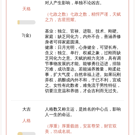
对人产生影响，单独不论凶吉。
天格
（七政之数）七政之数，精悍严谨，天赋
之力，吉星照耀。
基业：独立、官禄、进取、技术、刚硬。
7(金)
家庭：缺乏同化力，内外不合，善涵养修
身者可得家庭圆满。
健康：日月光明，心身健全，可望长寿。
含义：独立、单行、权威之象，过刚而缺
乏同化力之意。天赋的精力充沛，具有调
节事物发展的才能。能够勇往迈进，排除
万难，成功显达。若能涵养雅量，刚柔处
事，扩大气度，自然幸福上进。如果玩刚
弄权，易酿成内外不和，于已不利，宜戒
之。女性有此数者，难免流于男性特征，
切要注意温和养德，才会吉利而无过失。
大吉
人格数又称主运，是姓名的中心点，影响
人一生的命运。
人格
（厚重）厚重载德，安富尊荣，财官双
美，功成名就。