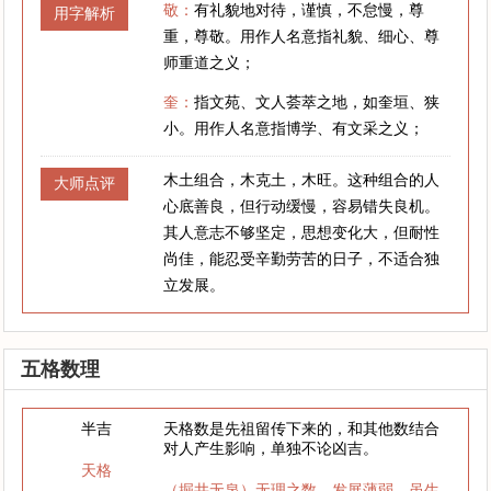
敬：
有礼貌地对待，谨慎，不怠慢，尊
用字解析
重，尊敬。用作人名意指礼貌、细心、尊
师重道之义；
奎：
指文苑、文人荟萃之地，如奎垣、狭
小。用作人名意指博学、有文采之义；
木土组合，木克土，木旺。这种组合的人
大师点评
心底善良，但行动缓慢，容易错失良机。
其人意志不够坚定，思想变化大，但耐性
尚佳，能忍受辛勤劳苦的日子，不适合独
立发展。
五格数理
半吉
天格数是先祖留传下来的，和其他数结合
对人产生影响，单独不论凶吉。
天格
（掘井无泉）无理之数，发展薄弱，虽生