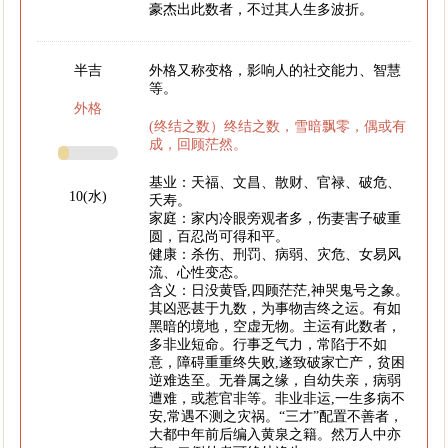
豪杰出此数者，不过其人生多波折。
半吉
外格又称变格，影响人的社交能力、智慧
等。
外格
(终结之数）终结之数，雪暗飘零，偶或有
成，回顾茫然。
基业：天福、文昌、散财、官禄、破危、
10(水)
夭寿。
家庭：家内冷眼旁观者多，伤妻害子破重
圆，百忍尚可得和平。
健康：杀伤、刑罚、病弱、灾危、女易风
流、心性变态。
含义：日没黄昏,四顾茫茫,神哭鬼号之象。
其凶恶甚于九数，为事物吉终之运。有如
黑暗的境地，空虚无物。主运有此数者，
多非业短命。行事乏气力，常陷于不如
意，障碍重重终失败,遂致破家亡产，贫困
逆难迭至。无眷属之缘，自幼失亲，病弱
遭难，或惹官非等。非业非运,一生多病不
安,常遇不测之灾祸。“三才”配置不善者，
大都中年前后编入黄泉之籍。然万人中亦