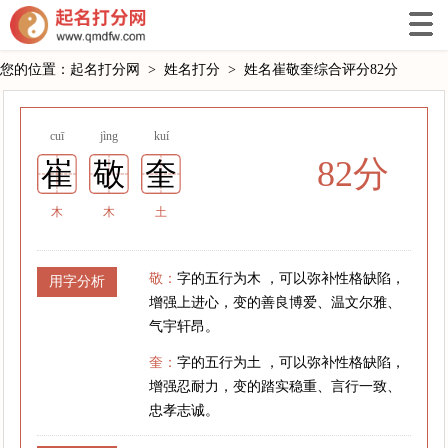
您的位置：
起名打分网
>
姓名打分
>
姓名崔敬奎综合评分82分
cuī
jìng
kuí
82分
崔
敬
奎
木
木
土
敬：
字的五行为木 ，可以弥补性格缺陷，
用字分析
增强上进心，变的善良博爱、温文尔雅、
气宇轩昂。
奎：
字的五行为土 ，可以弥补性格缺陷，
增强忍耐力，变的踏实稳重、言行一致、
忠孝志诚。