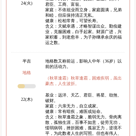
24(火)
君臣、工商、富翁。
家庭：不依祖业而立身，家庭圆满，兄弟
和睦，但应保持清正无私。
健康：松柏常青，可望长寿。
含义：天赋幸遇，才略智谋出众。勤俭建
业，克服困难，白手起家。财源广进，兴
家积蓄，到老愈丰，为子孙继承余庆的福
运之数。
半吉
地格数又称前运，影响人中年（36岁）以
前的活动力。
地格
（秋草逢霜）秋草逢霜，困难疾弱，虽出
豪杰，人生波折。
基业：远洋、天乙、君臣、将星、劫煞、
22(木)
破财。
家庭：六亲无力，自立成家。
健康：常有暗疾，难医或短命。
含义：秋草逢霜之象，脆弱无力。骨肉离
散，孤独生涯，百事不如意，徒劳无功，
懦弱病弱，挫折困难，孤寂乏力，逆境不
平，为此数者人生的写照。但也有伟人、