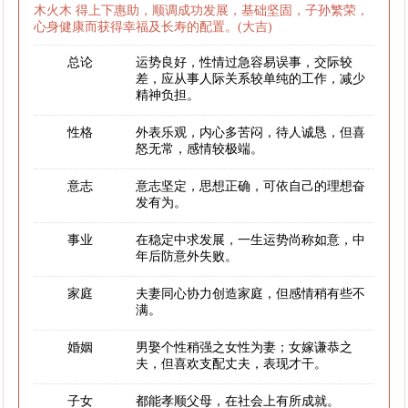
木火木 得上下惠助，顺调成功发展，基础坚固，子孙繁荣，
心身健康而获得幸福及长寿的配置。(大吉)
总论
运势良好，性情过急容易误事，交际较
差，应从事人际关系较单纯的工作，减少
精神负担。
性格
外表乐观，内心多苦闷，待人诚恳，但喜
怒无常，感情较极端。
意志
意志坚定，思想正确，可依自己的理想奋
发有为。
事业
在稳定中求发展，一生运势尚称如意，中
年后防意外失败。
家庭
夫妻同心协力创造家庭，但感情稍有些不
满。
婚姻
男娶个性稍强之女性为妻；女嫁谦恭之
夫，但喜欢支配丈夫，表现才干。
子女
都能孝顺父母，在社会上有所成就。