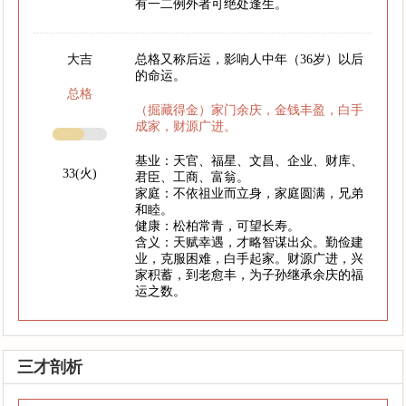
有一二例外者可绝处逢生。
大吉
总格又称后运，影响人中年（36岁）以后
的命运。
总格
（掘藏得金）家门余庆，金钱丰盈，白手
成家，财源广进。
基业：天官、福星、文昌、企业、财库、
33(火)
君臣、工商、富翁。
家庭：不依祖业而立身，家庭圆满，兄弟
和睦。
健康：松柏常青，可望长寿。
含义：天赋幸遇，才略智谋出众。勤俭建
业，克服困难，白手起家。财源广进，兴
家积蓄，到老愈丰，为子孙继承余庆的福
运之数。
三才剖析