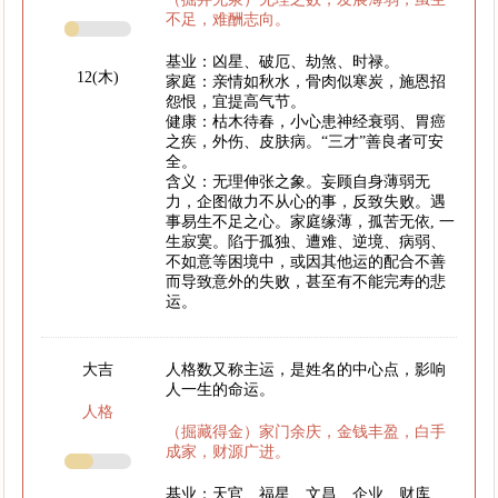
不足，难酬志向。
基业：凶星、破厄、劫煞、时禄。
12(木)
家庭：亲情如秋水，骨肉似寒炭，施恩招
怨恨，宜提高气节。
健康：枯木待春，小心患神经衰弱、胃癌
之疾，外伤、皮肤病。“三才”善良者可安
全。
含义：无理伸张之象。妄顾自身薄弱无
力，企图做力不从心的事，反致失败。遇
事易生不足之心。家庭缘薄，孤苦无依, 一
生寂寞。陷于孤独、遭难、逆境、病弱、
不如意等困境中，或因其他运的配合不善
而导致意外的失败，甚至有不能完寿的悲
运。
大吉
人格数又称主运，是姓名的中心点，影响
人一生的命运。
人格
（掘藏得金）家门余庆，金钱丰盈，白手
成家，财源广进。
基业：天官、福星、文昌、企业、财库、