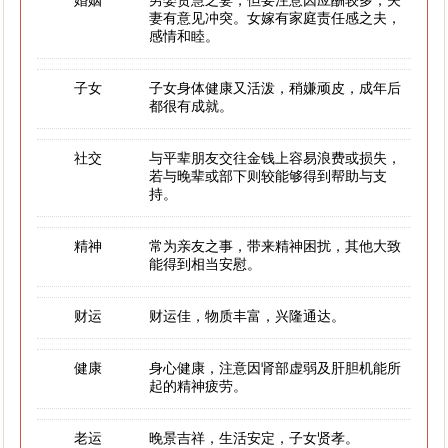
婚姻
男娶贤慧之妻，但要注意因应酬较多，夫
妻有意见冲突。女嫁有家庭责任感之夫，
感情和睦。
子女
子女身体健康又活泼，稍嫌顽皮，成年后
都很有成就。
社交
与平辈朋友交往金钱上容易浪费或损失，
若与晚辈或部下则较能够得到帮助与支
持。
精神
常为亲友之事，带来精神困扰，其他大致
能得到相当安慰。
财运
财运佳，物质丰富，兴隆通达。
健康
身心健康，注意因肾部虚弱及肝胆机能所
起的精神疲劳。
老运
晚景吉祥，生活安定，子女贤孝。