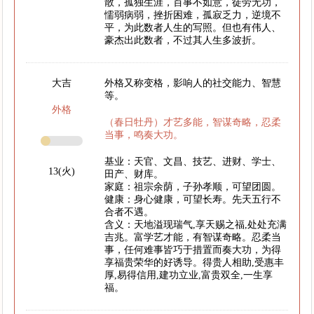
散，孤独生涯，百事不如意，徒劳无功，
懦弱病弱，挫折困难，孤寂乏力，逆境不
平，为此数者人生的写照。但也有伟人、
豪杰出此数者，不过其人生多波折。
大吉
外格又称变格，影响人的社交能力、智慧
等。
外格
（春日牡丹）才艺多能，智谋奇略，忍柔
当事，鸣奏大功。
基业：天官、文昌、技艺、进财、学士、
13(火)
田产、财库。
家庭：祖宗余荫，子孙孝顺，可望团圆。
健康：身心健康，可望长寿。先天五行不
合者不遇。
含义：天地溢现瑞气,享天赐之福,处处充满
吉兆。富学艺才能，有智谋奇略。忍柔当
事，任何难事皆巧于措置而奏大功，为得
享福贵荣华的好诱导。得贵人相助,受惠丰
厚,易得信用,建功立业,富贵双全,一生享
福。