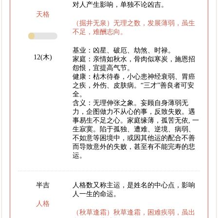
对人产生影响，单独不论凶吉。
天格
（掘井无泉）无理之数，发展薄弱，虽生
不足，难酬志向。
基业：凶星、破厄、劫煞、时禄。
12(木)
家庭：亲情如秋水，骨肉似寒炭，施恩招
怨恨，宜提高气节。
健康：枯木待春，小心患神经衰弱、胃癌
之疾，外伤、皮肤病。“三才”善良者可安
全。
含义：无理伸张之象。妄顾自身薄弱无
力，企图做力不从心的事，反致失败。遇
事易生不足之心。家庭缘薄，孤苦无依, 一
生寂寞。陷于孤独、遭难、逆境、病弱、
不如意等困境中，或因其他运的配合不善
而导致意外的失败，甚至有不能完寿的悲
运。
半吉
人格数又称主运，是姓名的中心点，影响
人一生的命运。
人格
（秋草逢霜）秋草逢霜，困难疾弱，虽出