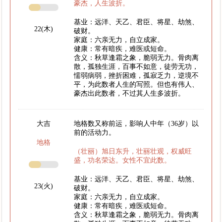
豪杰，人生波折。
基业：远洋、天乙、君臣、将星、劫煞、
22(木)
破财。
家庭：六亲无力，自立成家。
健康：常有暗疾，难医或短命。
含义：秋草逢霜之象，脆弱无力。骨肉离
散，孤独生涯，百事不如意，徒劳无功，
懦弱病弱，挫折困难，孤寂乏力，逆境不
平，为此数者人生的写照。但也有伟人、
豪杰出此数者，不过其人生多波折。
大吉
地格数又称前运，影响人中年（36岁）以
前的活动力。
地格
（壮丽）旭日东升，壮丽壮观，权威旺
盛，功名荣达。女性不宜此数。
基业：远洋、天乙、君臣、将星、劫煞、
23(火)
破财。
家庭：六亲无力，自立成家。
健康：常有暗疾，难医或短命。
含义：秋草逢霜之象，脆弱无力。骨肉离