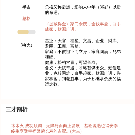
半吉
总格又称后运，影响人中年（36岁）以后
的命运。
总格
（掘藏得金）家门余庆，金钱丰盈，白手
成家，财源广进。
基业：天官、福星、文昌、企业、财库、
34(火)
君臣、工商、富翁。
家庭：不依祖业而立身，家庭圆满，兄弟
和睦。
健康：松柏常青，可望长寿。
含义：天赋幸遇，才略智谋出众。勤俭建
业，克服困难，白手起家。财源广进，兴
家积蓄，到老愈丰，为子孙继承余庆的福
运之数。
三才剖析
木木火 成功顺调，无障碍而向上发展，基础境遇也得安泰，
终生享受幸福繁荣长寿的吉配。(大吉)