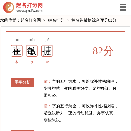
您的位置：
起名打分网
>
姓名打分
>
姓名崔敏捷综合评分82分
cuī
mǐn
jié
82分
崔
敏
捷
木
水
金
敏：
字的五行为水 ，可以弥补性格缺陷，
用字分析
增强智慧，变的聪明好学、足智多谋、刚
柔相济。
捷：
字的五行为金 ，可以弥补性格缺陷，
增强决断力，变的行动稳健、办事认真、
刚毅果决。