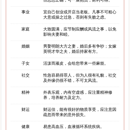
但思想正确，可一展抱负，财利可得。
事业
宜自己创业或开店当老板。凡事不可粗心
大意或操之过急，否则有失败之虑。
家庭
大致圆满，应节制应酬或风流之事，以免
影响夫妻和睦。
婚姻
男娶明朗大方之妻，婚后多有争吵；女嫁
英明才华之夫，婚后持家有方。
子女
活泼而顽皮，会给您带来一些麻烦。
社交
性急容易得罪人，但为人很有礼貌，社交
及外缘仍很不错，不可太风流。
精神
外表乐观，内有空虚感，应注重精神修
养，培养耐力及定力。
财运
财运佳，能有很好的物质享受，应注意因
疏忽而带来的意外损失。
健康
易患高血压，血液循环系统疾病。