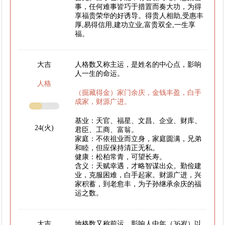
事，任何难事皆巧于措置而奏大功，为得
享福贵荣华的好诱导。得贵人相助,受惠丰
厚,易得信用,建功立业,富贵双全,一生享
福。
大吉
人格数又称主运，是姓名的中心点，影响
人一生的命运。
人格
（掘藏得金）家门余庆，金钱丰盈，白手
成家，财源广进。
基业：天官、福星、文昌、企业、财库、
24(火)
君臣、工商、富翁。
家庭：不依祖业而立身，家庭圆满，兄弟
和睦，但应保持清正无私。
健康：松柏常青，可望长寿。
含义：天赋幸遇，才略智谋出众。勤俭建
业，克服困难，白手起家。财源广进，兴
家积蓄，到老愈丰，为子孙继承余庆的福
运之数。
大吉
地格数又称前运，影响人中年（36岁）以