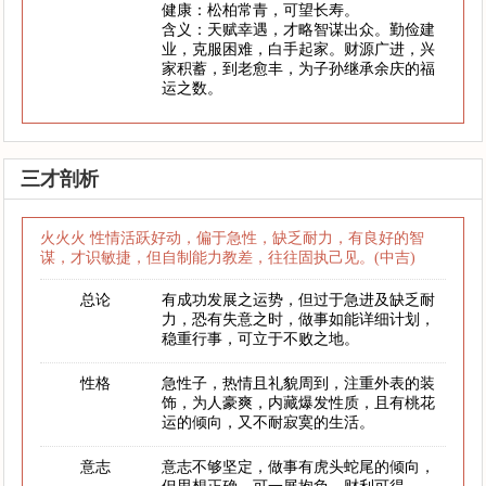
健康：松柏常青，可望长寿。
含义：天赋幸遇，才略智谋出众。勤俭建
业，克服困难，白手起家。财源广进，兴
家积蓄，到老愈丰，为子孙继承余庆的福
运之数。
三才剖析
火火火 性情活跃好动，偏于急性，缺乏耐力，有良好的智
谋，才识敏捷，但自制能力教差，往往固执己见。(中吉)
总论
有成功发展之运势，但过于急进及缺乏耐
力，恐有失意之时，做事如能详细计划，
稳重行事，可立于不败之地。
性格
急性子，热情且礼貌周到，注重外表的装
饰，为人豪爽，内藏爆发性质，且有桃花
运的倾向，又不耐寂寞的生活。
意志
意志不够坚定，做事有虎头蛇尾的倾向，