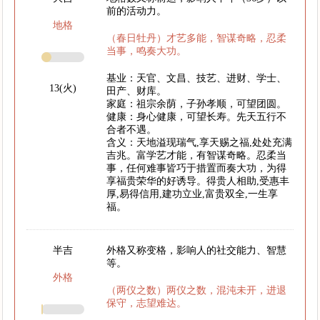
前的活动力。
地格
（春日牡丹）才艺多能，智谋奇略，忍柔
当事，鸣奏大功。
基业：天官、文昌、技艺、进财、学士、
13(火)
田产、财库。
家庭：祖宗余荫，子孙孝顺，可望团圆。
健康：身心健康，可望长寿。先天五行不
合者不遇。
含义：天地溢现瑞气,享天赐之福,处处充满
吉兆。富学艺才能，有智谋奇略。忍柔当
事，任何难事皆巧于措置而奏大功，为得
享福贵荣华的好诱导。得贵人相助,受惠丰
厚,易得信用,建功立业,富贵双全,一生享
福。
半吉
外格又称变格，影响人的社交能力、智慧
等。
外格
（两仪之数）两仪之数，混沌未开，进退
保守，志望难达。