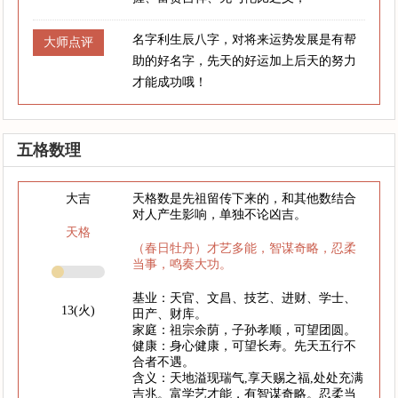
名字利生辰八字，对将来运势发展是有帮
大师点评
助的好名字，先天的好运加上后天的努力
才能成功哦！
五格数理
大吉
天格数是先祖留传下来的，和其他数结合
对人产生影响，单独不论凶吉。
天格
（春日牡丹）才艺多能，智谋奇略，忍柔
当事，鸣奏大功。
基业：天官、文昌、技艺、进财、学士、
13(火)
田产、财库。
家庭：祖宗余荫，子孙孝顺，可望团圆。
健康：身心健康，可望长寿。先天五行不
合者不遇。
含义：天地溢现瑞气,享天赐之福,处处充满
吉兆。富学艺才能，有智谋奇略。忍柔当