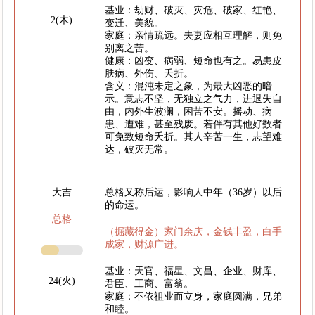
基业：劫财、破灭、灾危、破家、红艳、
2(木)
变迁、美貌。
家庭：亲情疏远。夫妻应相互理解，则免
别离之苦。
健康：凶变、病弱、短命也有之。易患皮
肤病、外伤、夭折。
含义：混沌未定之象，为最大凶恶的暗
示。意志不坚，无独立之气力，进退失自
由，内外生波澜，困苦不安。摇动、病
患、遭难，甚至残废。若伴有其他好数者
可免致短命夭折。其人辛苦一生，志望难
达，破灭无常。
大吉
总格又称后运，影响人中年（36岁）以后
的命运。
总格
（掘藏得金）家门余庆，金钱丰盈，白手
成家，财源广进。
基业：天官、福星、文昌、企业、财库、
24(火)
君臣、工商、富翁。
家庭：不依祖业而立身，家庭圆满，兄弟
和睦。