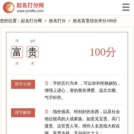
您的位置：
起名打分网
>
姓名打分
>
姓名富贵综合评分100分
fù
guì
100分
富
贵
水
木
贵：
字的五行为木 ，可以弥补性格缺陷，
用字分析
增强上进心，变的善良博爱、温文尔雅、
气宇轩昂。
贵：
指价值高、特别好的东西，以及社会
用字解析
地位较高的人或家族。如意见宝贵、高门
显贵、达官贵人等。用作人名意指大权在
握、富贵吉祥、无与伦比之义；