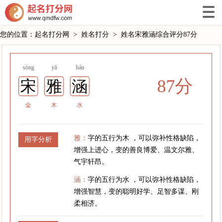
您的位置：
起名打分网
>
姓名打分
>
姓名宋雅涵综合评分87分
sòng
yǎ
hán
87分
宋
雅
涵
金
木
水
雅：
字的五行为木 ，可以弥补性格缺陷，
用字分析
增强上进心，变的善良博爱、温文尔雅、
气宇轩昂。
涵：
字的五行为水 ，可以弥补性格缺陷，
增强智慧，变的聪明好学、足智多谋、刚
柔相济。