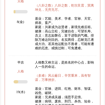
天格
（八卦之数）八卦之数，乾坎艮震，巽离
坤兑，无穷无尽。
基业：艺能、美术、学者、官禄、天官、
8(金)
师表、畜产。
家庭：兴家成为达贤者，家境先难后裕。
健康：高山立松，完健自在，可望长寿。
含义：意志如磐石，富于进取的气概。排
除万难达到目的。名实两得，忍耐克己逐
成大功。若其他运配合不善者，可能有遭
难的厄患。戒慎过刚，可免遭难。
半吉
人格数又称主运，是姓名的中心点，影响
人一生的命运。
人格
（多难）风云蔽日，辛苦重来，虽有智
谋，万事挫折。
基业：官禄、进田、红艳、财帛、智谋、
19(水)
凶危、破财。
家庭：兄弟成吴越，须思手足情。
健康：病弱、废疾、刑罚、杀伤、短命，