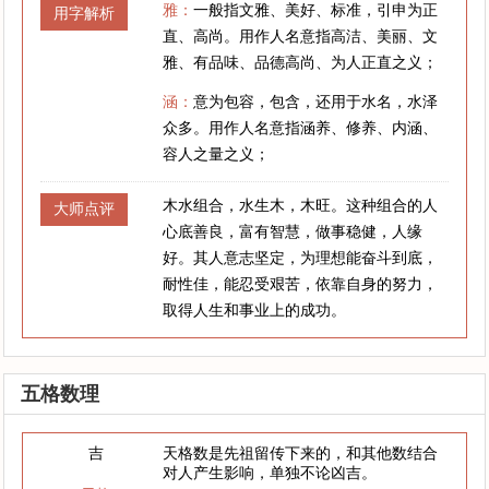
雅：
一般指文雅、美好、标准，引申为正
用字解析
直、高尚。用作人名意指高洁、美丽、文
雅、有品味、品德高尚、为人正直之义；
涵：
意为包容，包含，还用于水名，水泽
众多。用作人名意指涵养、修养、内涵、
容人之量之义；
木水组合，水生木，木旺。这种组合的人
大师点评
心底善良，富有智慧，做事稳健，人缘
好。其人意志坚定，为理想能奋斗到底，
耐性佳，能忍受艰苦，依靠自身的努力，
取得人生和事业上的成功。
五格数理
吉
天格数是先祖留传下来的，和其他数结合
对人产生影响，单独不论凶吉。