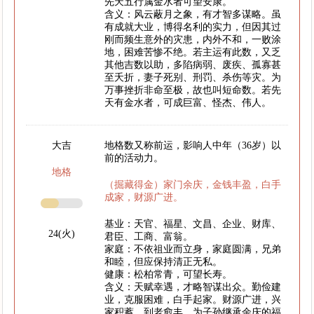
先天五行属金水者可望安康。
含义：风云蔽月之象，有才智多谋略。虽
有成就大业，博得名利的实力，但因其过
刚而频生意外的灾患，内外不和，一败涂
地，困难苦惨不绝。若主运有此数，又乏
其他吉数以助，多陷病弱、废疾、孤寡甚
至夭折，妻子死别、刑罚、杀伤等灾。为
万事挫折非命至极，故也叫短命数。若先
天有金水者，可成巨富、怪杰、伟人。
大吉
地格数又称前运，影响人中年（36岁）以
前的活动力。
地格
（掘藏得金）家门余庆，金钱丰盈，白手
成家，财源广进。
基业：天官、福星、文昌、企业、财库、
24(火)
君臣、工商、富翁。
家庭：不依祖业而立身，家庭圆满，兄弟
和睦，但应保持清正无私。
健康：松柏常青，可望长寿。
含义：天赋幸遇，才略智谋出众。勤俭建
业，克服困难，白手起家。财源广进，兴
家积蓄，到老愈丰，为子孙继承余庆的福