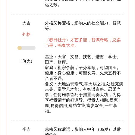
运之数。
大吉
外格又称变格，影响人的社交能力、智慧
等。
外格
（春日牡丹）才艺多能，智谋奇略，忍柔
当事，鸣奏大功。
基业：天官、文昌、技艺、进财、学士、
13(火)
田产、财库。
家庭：祖宗余荫，子孙孝顺，可望团圆。
健康：身心健康，可望长寿。先天五行不
合者不遇。
含义：天地溢现瑞气,享天赐之福,处处充满
吉兆。富学艺才能，有智谋奇略。忍柔当
事，任何难事皆巧于措置而奏大功，为得
享福贵荣华的好诱导。得贵人相助,受惠丰
厚,易得信用,建功立业,富贵双全,一生享
福。
半吉
总格又称后运，影响人中年（36岁）以后
的命运。