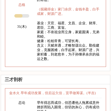
总格
（掘藏得金）家门余庆，金钱丰盈，白手
成家，财源广进。
基业：天官、福星、文昌、企业、财库、
31(木)
君臣、工商、富翁。
家庭：不依祖业而立身，家庭圆满，兄弟
和睦。
健康：松柏常青，可望长寿。
含义：天赋幸遇，才略智谋出众。勤俭建
业，克服困难，白手起家。财源广进，兴
家积蓄，到老愈丰，为子孙继承余庆的福
运之数。
三才剖析
金水火 早年成功发展，但后运欠佳，宜早做筹谋。(半吉)
总论
早年得志而成功，但恐遭他人拖累或意外
挫折而陷入困境，但切勿灰心，仍有成功