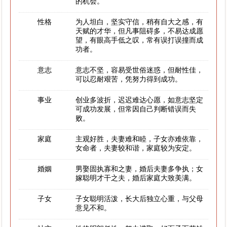
的机会。
性格
为人坦白，坚实守信，稍有自大之感，有
天赋的才华，但凡事阻碍多，不易达成愿
望，有眼高手低之叹，常有误打误撞而成
功者。
意志
意志不坚，容易受世俗迷惑，但耐性佳，
可以忍耐艰苦，凭努力得到成功。
事业
创业多波折，迟迟难达心愿，如意志坚定
可成功发展，但常因自己判断错误而失
败。
家庭
主观好胜，夫妻难和睦，子女亦难依靠，
女命者，夫妻较和谐，家庭较为安定。
婚姻
男娶固执寡和之妻，婚后夫妻多争执；女
嫁聪明才干之夫，婚后家庭大致美满。
子女
子女聪明活泼，长大后独立心重，与父母
意见不和。