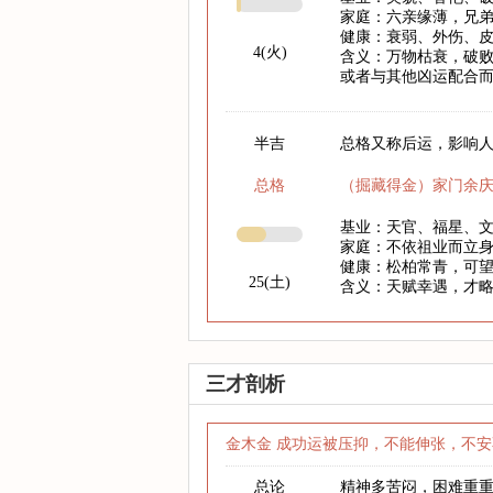
家庭：六亲缘薄，兄
健康：衰弱、外伤、
4(火)
含义：万物枯衰，破
或者与其他凶运配合
半吉
总格又称后运，影响人
总格
（掘藏得金）家门余
基业：天官、福星、
家庭：不依祖业而立
健康：松柏常青，可
25(土)
含义：天赋幸遇，才
三才剖析
金木金 成功运被压抑，不能伸张，不安
总论
精神多苦闷，困难重