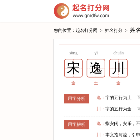
姓
您的位置：
起名打分网
>
姓名打分
>
sòng
yì
chuān
宋
逸
川
金
土
金
逸：
字的五行为土 ，
用字分析
川：
字的五行为金 ，
逸：
指安闲，安乐，
用字解析
川：
本义指河流，引