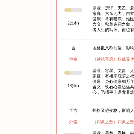
基业：远洋、天乙、
家庭：六亲无力，自
健康：常有暗疾，难
22(木)
含义：秋草逢霜之象
者人生的写照。但也
吉
地格数又称前运，影响
地格
（铁镜重磨）权威显
基业：将星、文昌、
家庭：有祖宗庇荫之
健康：身心健康如万
18(金)
含义：铁石心发达运
心，恐招事非诱发非
半吉
外格又称变格，影响
外格
（四象之数）四象之
基业：美貌、香艳、