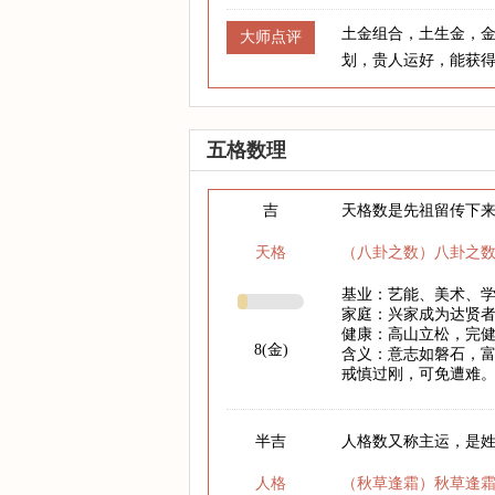
土金组合，土生金，
大师点评
划，贵人运好，能获
五格数理
吉
天格数是先祖留传下
天格
（八卦之数）八卦之
基业：艺能、美术、
家庭：兴家成为达贤
健康：高山立松，完
8(金)
含义：意志如磐石，
戒慎过刚，可免遭难
半吉
人格数又称主运，是
人格
（秋草逢霜）秋草逢