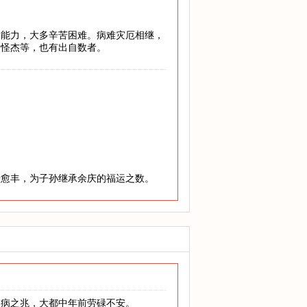
乏能力，大多辛苦困难。病难灾厄相继，
、怪杰等，也有出自数者。
老愈丰，为子孙继承余庆的福运之数。
多病之兆，大都中年前劳碌不安。