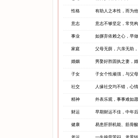
性格
有助人之本性，而为
意志
意志不够坚定，常凭
事业
如摒弃依赖之心，早
家庭
父母无荫，六亲无助
婚姻
男娶好胜固执之妻，
子女
子女个性顽强，与父
社交
人缘社交均不错，心
精神
外表乐观，事事难如
财运
早期财运不佳，中年
健康
易患肝胆机能、筋骨
老运
一生操劳苦闷，老景