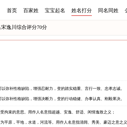
首页
百家姓
宝宝起名
姓名打分
同名同姓
名宋逸川综合评分70分
可以弥补性格缺陷，增强忍耐力，变的踏实稳重、言行一致、忠孝志诚。
可以弥补性格缺陷，增强决断力，变的行动稳健、办事认真、刚毅果决。
不受拘束的意思。用作人名意指超越、安逸、舒适、闲情逸致之义；
申为平原，平地，水道，河流等。用作人名意指清阔、秀美、豪迈之意之