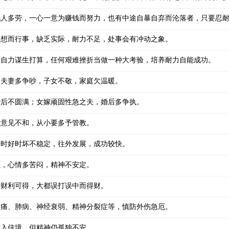
他人多劳，一心一意为赚钱而努力，也有中途自暴自弃而沦落者，只要忍
构想而行事，缺乏实际，耐力不足，处事会有冲动之象。
做自力谋生打算，任何艰难挫折当做一种大考验，培养耐力自能成功。
，夫妻多争吵，子女不敬，家庭欠温暖。
婚后不圆满；女嫁顽固性急之夫，婚后多争执。
母意见不和，从小要多予管教。
情时好时坏不稳定，往外发展，成功较快。
愿，心情多苦闷，精神不安定。
后财利可得，大都误打误中而得财。
酸痛、肺病、神经衰弱、精神分裂症等，慎防外伤急厄。
转入佳境，但精神仍孤独不安。