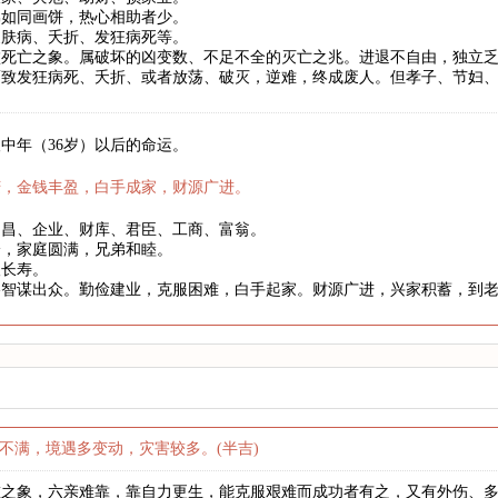
弟如同画饼，热心相助者少。
皮肤病、夭折、发狂病死等。
败死亡之象。属破坏的凶变数、不足不全的灭亡之兆。进退不自由，独立
而致发狂病死、夭折、或者放荡、破灭，逆难，终成废人。但孝子、节妇
中年（36岁）以后的命运。
庆，金钱丰盈，白手成家，财源广进。
文昌、企业、财库、君臣、工商、富翁。
身，家庭圆满，兄弟和睦。
望长寿。
略智谋出众。勤俭建业，克服困难，白手起家。财源广进，兴家积蓄，到
不满，境遇多变动，灾害较多。(半吉)
重之象，六亲难靠，靠自力更生，能克服艰难而成功者有之，又有外伤、