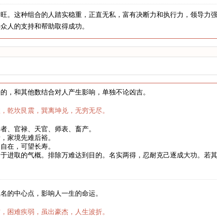
金旺。这种组合的人踏实稳重，正直无私，富有决断力和执行力，领导力
得众人的支持和帮助取得成功。
来的，和其他数结合对人产生影响，单独不论凶吉。
数，乾坎艮震，巽离坤兑，无穷无尽。
学者、官禄、天官、师表、畜产。
者，家境先难后裕。
健自在，可望长寿。
富于进取的气概。排除万难达到目的。名实两得，忍耐克己逐成大功。若
。
姓名的中心点，影响人一生的命运。
霜，困难疾弱，虽出豪杰，人生波折。