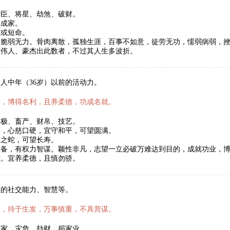
君臣、将星、劫煞、破财。
立成家。
医或短命。
，脆弱无力。骨肉离散，孤独生涯，百事不如意，徒劳无功，懦弱病弱，
有伟人、豪杰出此数者，不过其人生多波折。
人中年（36岁）以前的活动力。
达，博得名利，且养柔德，功成名就。
太极、畜产、财帛、技艺。
福，心慈口硬，宜守和平，可望圆满。
年之蛇，可望长寿。
具备，有权力智谋。颖性非凡，志望一立必破万难达到目的，成就功业，
难。宜养柔德，且慎勿骄。
人的社交能力、智慧等。
数，待于生发，万事慎重，不具营谋。
破家、灾危、劫财、损家业。