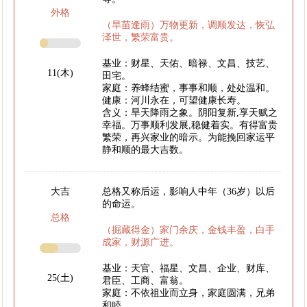
外格
（旱苗逢雨）万物更新，调顺发达，恢弘
泽世，繁荣富贵。
基业：财星、天佑、暗禄、文昌、技艺、
11(木)
田宅。
家庭：养蜂结蜜，事事和顺，处处温和。
健康：河川永在，可望健康长寿。
含义：旱天降雨之象。阴阳复新,享天赋之
幸福。万事顺利发展,稳健着实。有得富贵
繁荣，再兴家业的暗示。为能挽回家运平
静和顺的最大吉数。
大吉
总格又称后运，影响人中年（36岁）以后
的命运。
总格
（掘藏得金）家门余庆，金钱丰盈，白手
成家，财源广进。
基业：天官、福星、文昌、企业、财库、
25(土)
君臣、工商、富翁。
家庭：不依祖业而立身，家庭圆满，兄弟
和睦。