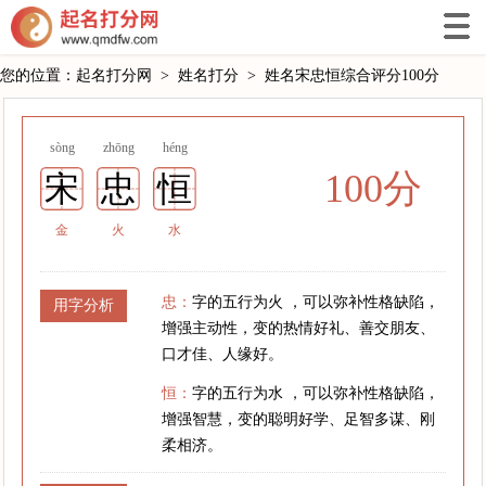
您的位置：
起名打分网
>
姓名打分
>
姓名宋忠恒综合评分100分
sòng
zhōng
héng
100分
宋
忠
恒
金
火
水
忠：
字的五行为火 ，可以弥补性格缺陷，
用字分析
增强主动性，变的热情好礼、善交朋友、
口才佳、人缘好。
恒：
字的五行为水 ，可以弥补性格缺陷，
增强智慧，变的聪明好学、足智多谋、刚
柔相济。