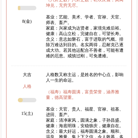
坤兑，无穷无尽。
基业：艺能、美术、学者、官禄、天官、
8(金)
师表、畜产。
家庭：兴家成为达贤者，家境先难后裕。
健康：高山立松，完健自在，可望长寿。
含义：意志如磐石，富于进取的气概。排
除万难达到目的。名实两得，忍耐克己逐
成大功。若其他运配合不善者，可能有遭
难的厄患。戒慎过刚，可免遭难。
大吉
人格数又称主运，是姓名的中心点，影响
人一生的命运。
人格
（福寿）福寿圆满，富贵荣誉，涵养雅
量，德高望重。
基业：天官、贵人、福星、官禄、祖基、
15(土)
进田、畜产。
家庭：清净家风，圆满之象，子孙昌盛。
健康：海底明珠，安稳馀庆，健康自在。
含义：最大好运，福寿圆满之象。顺和、
温良、雅量。集上下之信，令人敬慕，多