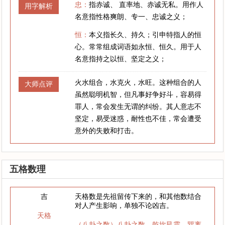
忠：
指赤诚、 直率地、赤诚无私。用作人
用字解析
名意指性格爽朗、专一、忠诚之义；
恒：
本义指长久、持久；引申特指人的恒
心。常常组成词语如永恒、恒久。用于人
名意指持之以恒、坚定之义；
火水组合，水克火，水旺。这种组合的人
大师点评
虽然聪明机智，但凡事好争好斗，容易得
罪人，常会发生无谓的纠纷。其人意志不
坚定，易受迷惑，耐性也不佳，常会遭受
意外的失败和打击。
五格数理
吉
天格数是先祖留传下来的，和其他数结合
对人产生影响，单独不论凶吉。
天格
（八卦之数）八卦之数，乾坎艮震，巽离