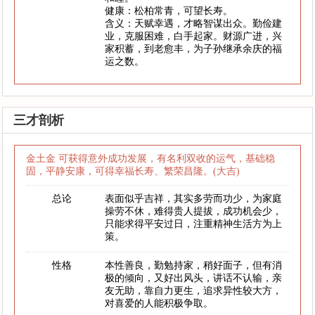
健康：松柏常青，可望长寿。
含义：天赋幸遇，才略智谋出众。勤俭建
业，克服困难，白手起家。财源广进，兴
家积蓄，到老愈丰，为子孙继承余庆的福
运之数。
三才剖析
金土金 可获得意外成功发展，有名利双收的运气，基础稳
固，平静安康，可得幸福长寿、繁荣昌隆。(大吉)
总论
表面似乎吉祥，其实多劳而功少，为家庭
操劳不休，难得贵人提拔，成功机会少，
只能求得平安过日，注重精神生活方为上
策。
性格
本性善良，勤勉持家，稍好面子，但有消
极的倾向，又好出风头，讲话不认输，亲
友无助，靠自力更生，追求异性较大方，
对喜爱的人能积极争取。