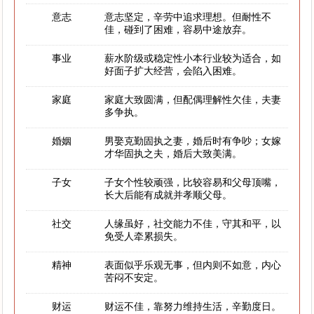
意志
意志坚定，辛劳中追求理想。但耐性不
佳，碰到了困难，容易中途放弃。
事业
薪水阶级或稳定性小本行业较为适合，如
好面子扩大经营，会陷入困难。
家庭
家庭大致圆满，但配偶理解性欠佳，夫妻
多争执。
婚姻
男娶克勤固执之妻，婚后时有争吵；女嫁
才华固执之夫，婚后大致美满。
子女
子女个性较顽强，比较容易和父母顶嘴，
长大后能有成就并孝顺父母。
社交
人缘虽好，社交能力不佳，守其和平，以
免受人牵累损失。
精神
表面似乎乐观无事，但内则不如意，内心
苦闷不安定。
财运
财运不佳，靠努力维持生活，辛勤度日。