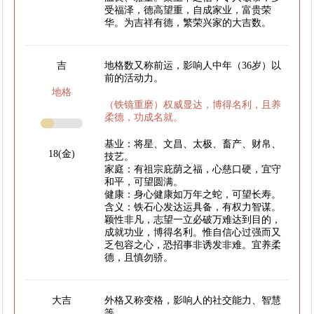
受福泽，德高望重，自成家业，富贵荣
华。为吉祥有德，繁荣兴家的大吉数。
吉
地格数又称前运，影响人中年（36岁）以
前的活动力。
地格
（铁镜重磨）权威显达，博得名利，且养
柔德，功成名就。
基业：将星、文昌、太极、畜产、财帛、
18(金)
技艺。
家庭：有祖宗庇荫之福，心慈口硬，宜守
和平，可望圆满。
健康：身心健康如万年之蛇，可望长寿。
含义：铁石心发达运具备，有权力智谋。
颖性非凡，志望一立必破万难达到目的，
成就功业，博得名利。惟自信心过强而又
乏包容之心，恐招事非诱发非难。宜养柔
德，且慎勿骄。
大吉
外格又称变格，影响人的社交能力、智慧
等。