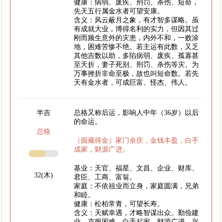
健康：病弱、废疾、刑罚、杀伤、短命，
先天五行属金水者可望安康。
含义：风云蔽月之象，有才智多谋略。虽
有成就大业，博得名利的实力，但因其过
刚而频生意外的灾患，内外不和，一败涂
地，困难苦惨不绝。若主运有此数，又乏
其他吉数以助，多陷病弱、废疾、孤寡甚
至夭折，妻子死别、刑罚、杀伤等灾。为
万事挫折非命至极，故也叫短命数。若先
天有金水者，可成巨富、怪杰、伟人。
半吉
总格又称后运，影响人中年（36岁）以后
的命运。
总格
（掘藏得金）家门余庆，金钱丰盈，白手
成家，财源广进。
基业：天官、福星、文昌、企业、财库、
32(木)
君臣、工商、富翁。
家庭：不依祖业而立身，家庭圆满，兄弟
和睦。
健康：松柏常青，可望长寿。
含义：天赋幸遇，才略智谋出众。勤俭建
业，克服困难，白手起家。财源广进，兴