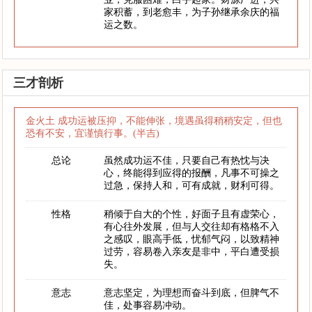
家积蓄，到老愈丰，为子孙继承余庆的福
运之数。
三才剖析
金火土 成功运被压抑，不能伸张，境遇虽得稍稍安定，但也
恐有不安，宜谨慎行事。(半吉)
总论
虽然成功运不佳，只要自己有热忱与决
心，终能得到应得的报酬，凡事不可操之
过急，保持人和，可有成就，财利可得。
性格
稍倾于自大的个性，好面子且有虚荣心，
有心往外发展，但与人交往却有格格不入
之感叹，眼高手低，忧郁气闷，以致精神
过劳，容易卷入亲友是非中，平白遭受损
失。
意志
意志坚定，为理想而奋斗到底，但脾气不
佳，处事容易冲动。