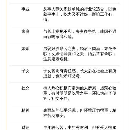
事业
从事人际关系较单纯的行业较适合，以免
惹事生非，吃力又不讨好，影响工作心
情。
家庭
与长上意见不和，夫妻多争执，或因外遇
而影响家庭和睦。
婚姻
男娶好胜勤劳之妻，婚后不圆满，难免争
吵；女嫁懦弱寡和之夫，婚后常有争吵，
注意婚姻危机。
子女
子女聪明有责任感，长大后在社会上有所
成就，也能孝顺父母。
社交
待人热心积极而常为他人所累，虚荣心较
重，有时明明是吃亏之事，还以为占了便
宜，社交不佳。
精神
表面装的似乎乐观，但环境压力很重，精
神苦闷难安。
财运
早年较劳苦，中年有财利，但有受人拖累