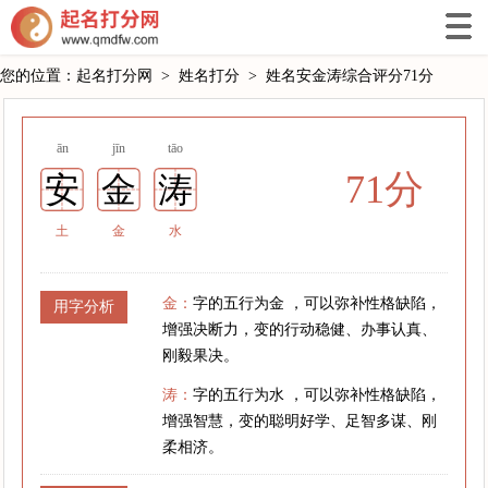
您的位置：
起名打分网
>
姓名打分
>
姓名安金涛综合评分71分
ān
jīn
tāo
71分
安
金
涛
土
金
水
金：
字的五行为金 ，可以弥补性格缺陷，
用字分析
增强决断力，变的行动稳健、办事认真、
刚毅果决。
涛：
字的五行为水 ，可以弥补性格缺陷，
增强智慧，变的聪明好学、足智多谋、刚
柔相济。