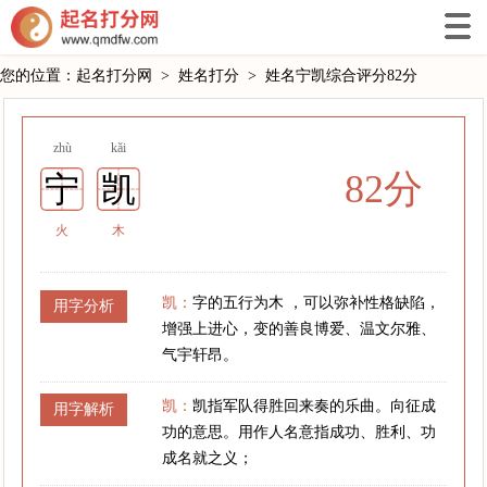
您的位置：
起名打分网
>
姓名打分
>
姓名宁凯综合评分82分
zhù
kǎi
82分
宁
凯
火
木
凯：
字的五行为木 ，可以弥补性格缺陷，
用字分析
增强上进心，变的善良博爱、温文尔雅、
气宇轩昂。
凯：
凯指军队得胜回来奏的乐曲。向征成
用字解析
功的意思。用作人名意指成功、胜利、功
成名就之义；