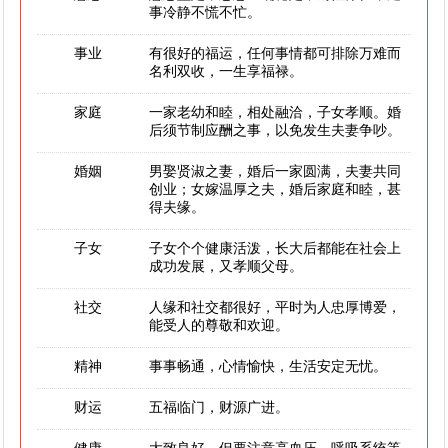
事冷静不慌不忙。
事业
有很好的福运，任何事情都可排除万难而
名利双收，一生享福禄。
家庭
一家老幼和睦，相处融洽，子女孝顺。婚
后须节制应酬之事，以免发生夫妻争吵。
婚姻
男娶贤淑之妻，婚后一家圆满，夫妻共同
创业；女嫁温厚之夫，婚后家庭和睦，甚
得夫缘。
子女
子女个个健康活泼，长大后都能在社会上
成功发展，又孝顺父母。
社交
人缘和社交都很好，平时为人忠厚博爱，
能受人的尊敬和欢迎。
精神
事事畅通，心情愉快，生活安定无忧。
财运
五福临门，财源广进。