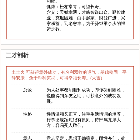
和睦。
健康：松柏常青，可望长寿。
含义：天赋幸遇，才略智谋出众。勤俭建
业，克服困难，白手起家。财源广进，兴
家积蓄，到老愈丰，为子孙继承余庆的福
运之数。
三才剖析
土土火 可获得意外成功，有名利双收的运气，基础稳固，平
静安康，免于种种灾祸，可得幸福长寿。(大吉)
总论
为人处事都能顺利成功，即使碰到困难，
也能得到亲友之助，可获意外的成功发
展。
性格
性情温和又正直，注重生活情调的培养，
行事循规蹈矩很有原则，待部属宽厚大
方，容易受人敬仰。
意志
意志坚定，思想正确稳定，耐性亦佳，处