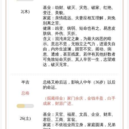
基业：劫财、破灭、灾危、破家、红艳、
2(木)
变迁、美貌。
家庭：亲情疏远。夫妻应相互理解，则免
别离之苦。
健康：凶变、病弱、短命也有之。易患皮
肤病、外伤、夭折。
含义：混沌未定之象，为最大凶恶的暗
示。意志不坚，无独立之气力，进退失自
由，内外生波澜，困苦不安。摇动、病
患、遭难，甚至残废。若伴有其他好数者
可免致短命夭折。其人辛苦一生，志望难
达，破灭无常。
半吉
总格又称后运，影响人中年（36岁）以后
的命运。
总格
（掘藏得金）家门余庆，金钱丰盈，白手
成家，财源广进。
基业：天官、福星、文昌、企业、财库、
26(土)
君臣、工商、富翁。
家庭：不依祖业而立身，家庭圆满，兄弟