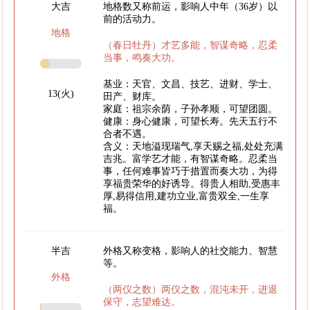
大吉
地格数又称前运，影响人中年（36岁）以
前的活动力。
地格
（春日牡丹）才艺多能，智谋奇略，忍柔
当事，鸣奏大功。
基业：天官、文昌、技艺、进财、学士、
13(火)
田产、财库。
家庭：祖宗余荫，子孙孝顺，可望团圆。
健康：身心健康，可望长寿。先天五行不
合者不遇。
含义：天地溢现瑞气,享天赐之福,处处充满
吉兆。富学艺才能，有智谋奇略。忍柔当
事，任何难事皆巧于措置而奏大功，为得
享福贵荣华的好诱导。得贵人相助,受惠丰
厚,易得信用,建功立业,富贵双全,一生享
福。
半吉
外格又称变格，影响人的社交能力、智慧
等。
外格
（两仪之数）两仪之数，混沌未开，进退
保守，志望难达。