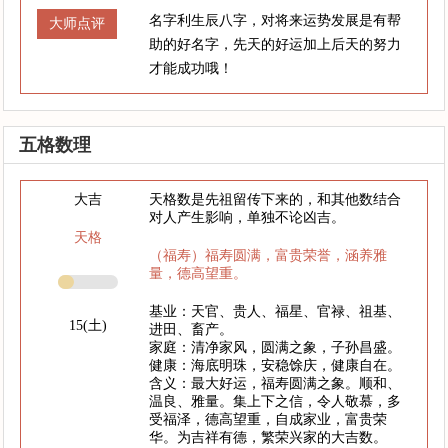
名字利生辰八字，对将来运势发展是有帮
大师点评
助的好名字，先天的好运加上后天的努力
才能成功哦！
五格数理
大吉
天格数是先祖留传下来的，和其他数结合
对人产生影响，单独不论凶吉。
天格
（福寿）福寿圆满，富贵荣誉，涵养雅
量，德高望重。
基业：天官、贵人、福星、官禄、祖基、
15(土)
进田、畜产。
家庭：清净家风，圆满之象，子孙昌盛。
健康：海底明珠，安稳馀庆，健康自在。
含义：最大好运，福寿圆满之象。顺和、
温良、雅量。集上下之信，令人敬慕，多
受福泽，德高望重，自成家业，富贵荣
华。为吉祥有德，繁荣兴家的大吉数。