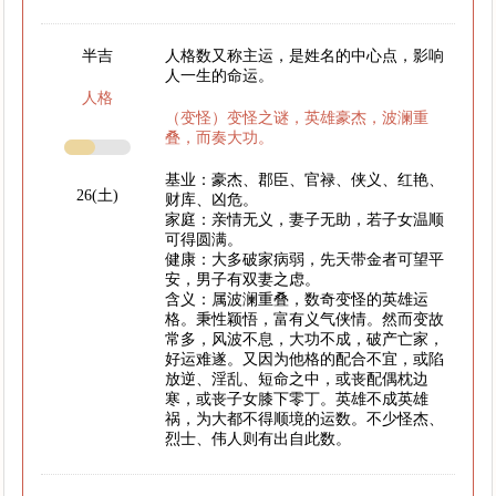
半吉
人格数又称主运，是姓名的中心点，影响
人一生的命运。
人格
（变怪）变怪之谜，英雄豪杰，波澜重
叠，而奏大功。
基业：豪杰、郡臣、官禄、侠义、红艳、
26(土)
财库、凶危。
家庭：亲情无义，妻子无助，若子女温顺
可得圆满。
健康：大多破家病弱，先天带金者可望平
安，男子有双妻之虑。
含义：属波澜重叠，数奇变怪的英雄运
格。秉性颖悟，富有义气侠情。然而变故
常多，风波不息，大功不成，破产亡家，
好运难遂。又因为他格的配合不宜，或陷
放逆、淫乱、短命之中，或丧配偶枕边
寒，或丧子女膝下零丁。英雄不成英雄
祸，为大都不得顺境的运数。不少怪杰、
烈士、伟人则有出自此数。