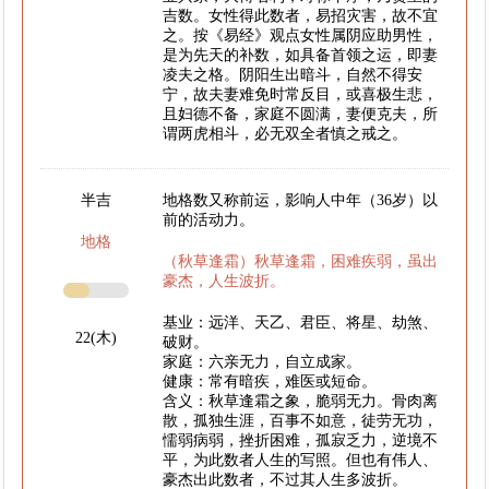
吉数。女性得此数者，易招灾害，故不宜
之。按《易经》观点女性属阴应助男性，
是为先天的补数，如具备首领之运，即妻
凌夫之格。阴阳生出暗斗，自然不得安
宁，故夫妻难免时常反目，或喜极生悲，
且妇德不备，家庭不圆满，妻便克夫，所
谓两虎相斗，必无双全者慎之戒之。
半吉
地格数又称前运，影响人中年（36岁）以
前的活动力。
地格
（秋草逢霜）秋草逢霜，困难疾弱，虽出
豪杰，人生波折。
基业：远洋、天乙、君臣、将星、劫煞、
22(木)
破财。
家庭：六亲无力，自立成家。
健康：常有暗疾，难医或短命。
含义：秋草逢霜之象，脆弱无力。骨肉离
散，孤独生涯，百事不如意，徒劳无功，
懦弱病弱，挫折困难，孤寂乏力，逆境不
平，为此数者人生的写照。但也有伟人、
豪杰出此数者，不过其人生多波折。