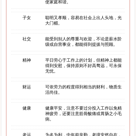
使家庭和谐。
子女
聪明又孝顺，容易在社会上出人头地，光
大门楣。
社交
能受到别人的尊重与欢迎，不论是薪水阶
级或自营事业，都能得到提拔与照顾。
精神
平日劳心于工作上的计划，但精神上都能
得到安慰，保持原则不好高骛远，可永保
无忧。
财运
可依劳力的程度得到相当的财利，物质生
活尚佳。
健康
健康平安，注意不要过分投入工作以免精
神疲劳，还要注意筋骨酸痛或胃肠之小毛
病。
老运
为名为利，中年前辛勤，老境安然自在，