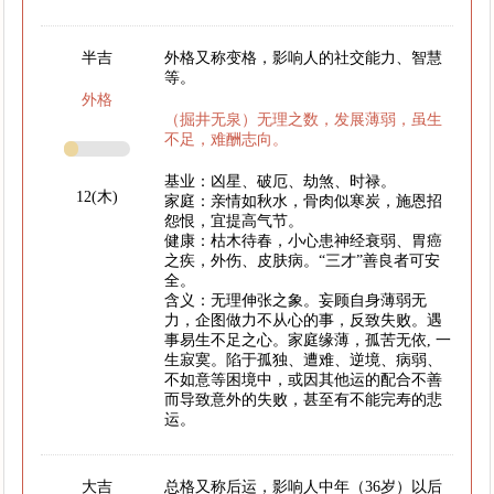
半吉
外格又称变格，影响人的社交能力、智慧
等。
外格
（掘井无泉）无理之数，发展薄弱，虽生
不足，难酬志向。
基业：凶星、破厄、劫煞、时禄。
12(木)
家庭：亲情如秋水，骨肉似寒炭，施恩招
怨恨，宜提高气节。
健康：枯木待春，小心患神经衰弱、胃癌
之疾，外伤、皮肤病。“三才”善良者可安
全。
含义：无理伸张之象。妄顾自身薄弱无
力，企图做力不从心的事，反致失败。遇
事易生不足之心。家庭缘薄，孤苦无依, 一
生寂寞。陷于孤独、遭难、逆境、病弱、
不如意等困境中，或因其他运的配合不善
而导致意外的失败，甚至有不能完寿的悲
运。
大吉
总格又称后运，影响人中年（36岁）以后