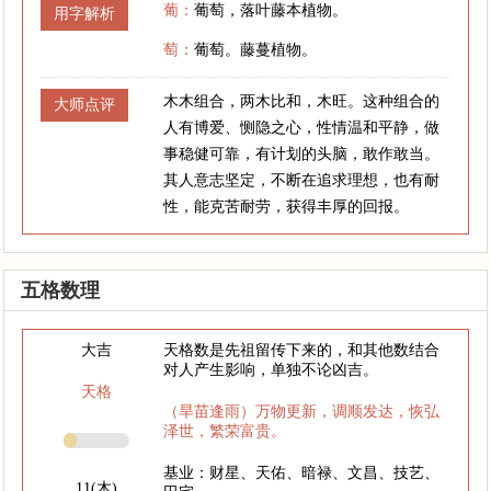
葡：
葡萄，落叶藤本植物。
用字解析
萄：
葡萄。藤蔓植物。
木木组合，两木比和，木旺。这种组合的
大师点评
人有博爱、恻隐之心，性情温和平静，做
事稳健可靠，有计划的头脑，敢作敢当。
其人意志坚定，不断在追求理想，也有耐
性，能克苦耐劳，获得丰厚的回报。
五格数理
大吉
天格数是先祖留传下来的，和其他数结合
对人产生影响，单独不论凶吉。
天格
（旱苗逢雨）万物更新，调顺发达，恢弘
泽世，繁荣富贵。
基业：财星、天佑、暗禄、文昌、技艺、
11(木)