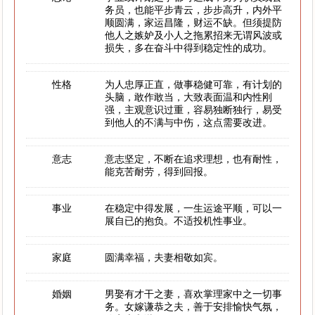
务员，也能平步青云，步步高升，内外平
顺圆满，家运昌隆，财运不缺。但须提防
他人之嫉妒及小人之拖累招来无谓风波或
损失，多在奋斗中得到稳定性的成功。
性格
为人忠厚正直，做事稳健可靠，有计划的
头脑，敢作敢当，大致表面温和内性刚
强，主观意识过重，容易独断独行，易受
到他人的不满与中伤，这点需要改进。
意志
意志坚定，不断在追求理想，也有耐性，
能克苦耐劳，得到回报。
事业
在稳定中得发展，一生运途平顺，可以一
展自已的抱负。不适投机性事业。
家庭
圆满幸福，夫妻相敬如宾。
婚姻
男娶有才干之妻，喜欢掌理家中之一切事
务。女嫁谦恭之夫，善于安排愉快气氛，