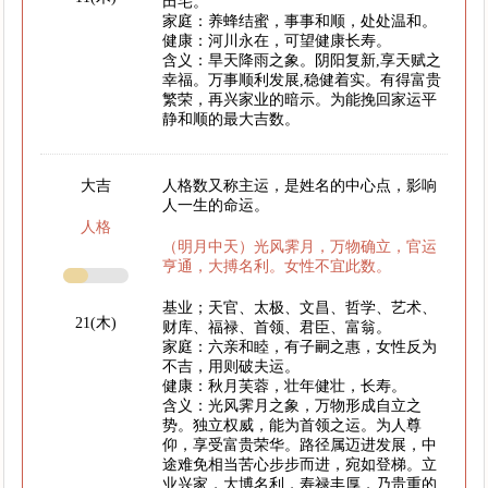
田宅。
家庭：养蜂结蜜，事事和顺，处处温和。
健康：河川永在，可望健康长寿。
含义：旱天降雨之象。阴阳复新,享天赋之
幸福。万事顺利发展,稳健着实。有得富贵
繁荣，再兴家业的暗示。为能挽回家运平
静和顺的最大吉数。
大吉
人格数又称主运，是姓名的中心点，影响
人一生的命运。
人格
（明月中天）光风霁月，万物确立，官运
亨通，大搏名利。女性不宜此数。
基业；天官、太极、文昌、哲学、艺术、
21(木)
财库、福禄、首领、君臣、富翁。
家庭：六亲和睦，有子嗣之惠，女性反为
不吉，用则破夫运。
健康：秋月芙蓉，壮年健壮，长寿。
含义：光风霁月之象，万物形成自立之
势。独立权威，能为首领之运。为人尊
仰，享受富贵荣华。路径属迈进发展，中
途难免相当苦心步步而进，宛如登梯。立
业兴家，大博名利，寿禄丰厚，乃贵重的