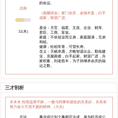
的命运。
总格
（掘藏得金）家门余庆，金钱丰盈，白手
成家，财源广进。
基业：天官、福星、文昌、企业、财库、
32(木)
君臣、工商、富翁。
家庭：不依祖业而立身，家庭圆满，兄弟
和睦。
健康：松柏常青，可望长寿。
含义：天赋幸遇，才略智谋出众。勤俭建
业，克服困难，白手起家。财源广进，兴
家积蓄，到老愈丰，为子孙继承余庆的福
运之数。
三才剖析
木木木 性情温厚平静，一般与同事和朋友的关系好，并具有
努力奋斗不屈不挠的精神。(大吉)
总论
事业或计划之事都可达成，身为职员或公