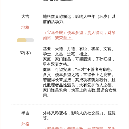
大吉
地格数又称前运，影响人中年（36岁）以
前的活动力。
地格
（宝马金鞍）侥幸多望，贵人得助，财帛
如裕，繁荣至上。
基业：天德、月德、君臣、将星、文官、
32(木)
学士、文昌、进宅、祖业。
家庭：家门隆昌，可望圆满，子孙旺盛，
男有双妻之格。
健康：可望安康，“三才”不善者有病患。
含义：侥幸多望之格，常得长上之庇护。
若能得长辈提掖，其成功将势如破竹。且
此数理者品性温良，大有爱护他人之德。
家门隆昌繁荣，为至上的吉数,最适合女性
用。
半吉
外格又称变格，影响人的社交能力、智慧
等。
外格