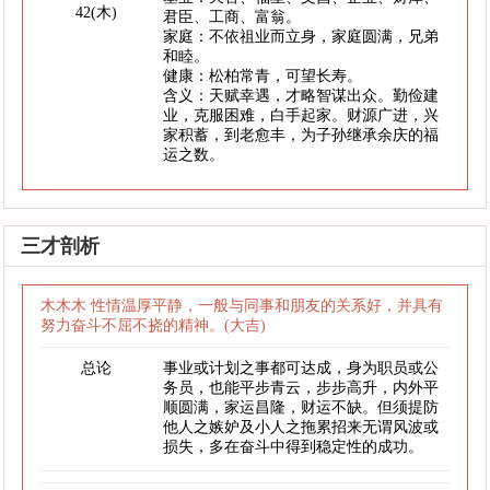
42(木)
君臣、工商、富翁。
家庭：不依祖业而立身，家庭圆满，兄弟
和睦。
健康：松柏常青，可望长寿。
含义：天赋幸遇，才略智谋出众。勤俭建
业，克服困难，白手起家。财源广进，兴
家积蓄，到老愈丰，为子孙继承余庆的福
运之数。
三才剖析
木木木 性情温厚平静，一般与同事和朋友的关系好，并具有
努力奋斗不屈不挠的精神。(大吉)
总论
事业或计划之事都可达成，身为职员或公
务员，也能平步青云，步步高升，内外平
顺圆满，家运昌隆，财运不缺。但须提防
他人之嫉妒及小人之拖累招来无谓风波或
损失，多在奋斗中得到稳定性的成功。