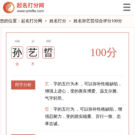
您的位置：
起名打分网
>
姓名打分
>
姓名孙艺晢综合评分100分
sūn
yì
zhé
100分
孙
艺
晢
金
木
艺：
字的五行为木 ，可以弥补性格缺陷，
用字分析
增强上进心，变的善良博爱、温文尔雅、
气宇轩昂。
晢：
字的五行为 ，可以弥补性格缺陷，增
强忍耐力，变的踏实稳重、言行一致、忠
孝志诚。