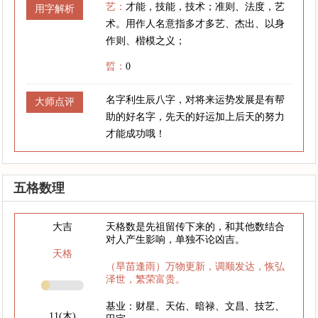
艺：
才能，技能，技术；准则、法度，艺
用字解析
术。用作人名意指多才多艺、杰出、以身
作则、楷模之义；
晢：
0
名字利生辰八字，对将来运势发展是有帮
大师点评
助的好名字，先天的好运加上后天的努力
才能成功哦！
五格数理
大吉
天格数是先祖留传下来的，和其他数结合
对人产生影响，单独不论凶吉。
天格
（旱苗逢雨）万物更新，调顺发达，恢弘
泽世，繁荣富贵。
基业：财星、天佑、暗禄、文昌、技艺、
11(木)