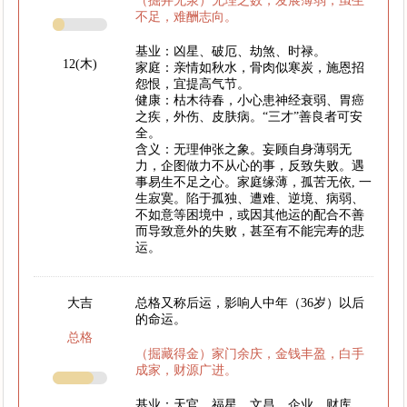
（掘井无泉）无理之数，发展薄弱，虽生
不足，难酬志向。
基业：凶星、破厄、劫煞、时禄。
12(木)
家庭：亲情如秋水，骨肉似寒炭，施恩招
怨恨，宜提高气节。
健康：枯木待春，小心患神经衰弱、胃癌
之疾，外伤、皮肤病。“三才”善良者可安
全。
含义：无理伸张之象。妄顾自身薄弱无
力，企图做力不从心的事，反致失败。遇
事易生不足之心。家庭缘薄，孤苦无依, 一
生寂寞。陷于孤独、遭难、逆境、病弱、
不如意等困境中，或因其他运的配合不善
而导致意外的失败，甚至有不能完寿的悲
运。
大吉
总格又称后运，影响人中年（36岁）以后
的命运。
总格
（掘藏得金）家门余庆，金钱丰盈，白手
成家，财源广进。
基业：天官、福星、文昌、企业、财库、