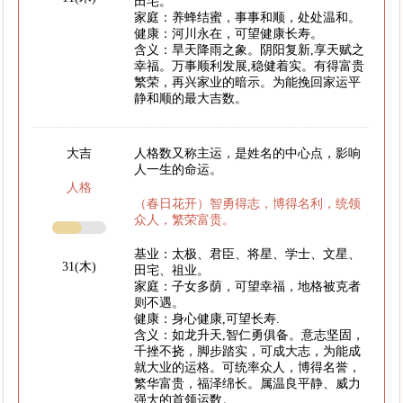
田宅。
家庭：养蜂结蜜，事事和顺，处处温和。
健康：河川永在，可望健康长寿。
含义：旱天降雨之象。阴阳复新,享天赋之
幸福。万事顺利发展,稳健着实。有得富贵
繁荣，再兴家业的暗示。为能挽回家运平
静和顺的最大吉数。
大吉
人格数又称主运，是姓名的中心点，影响
人一生的命运。
人格
（春日花开）智勇得志，博得名利，统领
众人，繁荣富贵。
基业：太极、君臣、将星、学士、文星、
31(木)
田宅、祖业。
家庭：子女多荫，可望幸福，地格被克者
则不遇。
健康：身心健康,可望长寿.
含义：如龙升天,智仁勇俱备。意志坚固，
千挫不挠，脚步踏实，可成大志，为能成
就大业的运格。可统率众人，博得名誉，
繁华富贵，福泽绵长。属温良平静、威力
强大的首领运数。