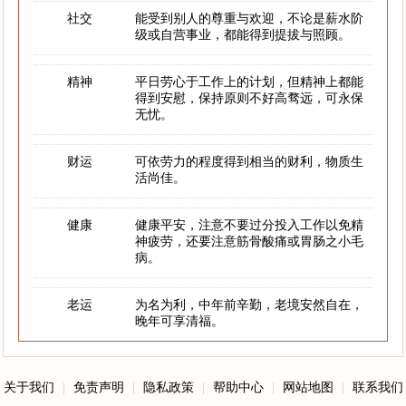
社交
能受到别人的尊重与欢迎，不论是薪水阶
级或自营事业，都能得到提拔与照顾。
精神
平日劳心于工作上的计划，但精神上都能
得到安慰，保持原则不好高骛远，可永保
无忧。
财运
可依劳力的程度得到相当的财利，物质生
活尚佳。
健康
健康平安，注意不要过分投入工作以免精
神疲劳，还要注意筋骨酸痛或胃肠之小毛
病。
老运
为名为利，中年前辛勤，老境安然自在，
晚年可享清福。
关于我们
|
免责声明
|
隐私政策
|
帮助中心
|
网站地图
|
联系我们