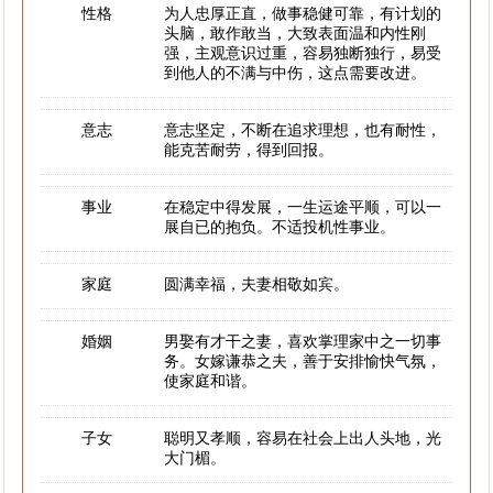
性格
为人忠厚正直，做事稳健可靠，有计划的
头脑，敢作敢当，大致表面温和内性刚
强，主观意识过重，容易独断独行，易受
到他人的不满与中伤，这点需要改进。
意志
意志坚定，不断在追求理想，也有耐性，
能克苦耐劳，得到回报。
事业
在稳定中得发展，一生运途平顺，可以一
展自已的抱负。不适投机性事业。
家庭
圆满幸福，夫妻相敬如宾。
婚姻
男娶有才干之妻，喜欢掌理家中之一切事
务。女嫁谦恭之夫，善于安排愉快气氛，
使家庭和谐。
子女
聪明又孝顺，容易在社会上出人头地，光
大门楣。