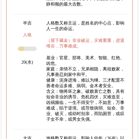
静和顺的最大吉数。
半吉
人格数又称主运，是姓名的中心点，影响
人一生的命运。
人格
（屋下藏金）非业破运，灾难重重，进退
维谷，万事难成。
基业：官星、部将、美术、智能、红艳、
20(水)
凶危。
家庭：亲情不立，兄弟相隐，离祖败家，
凡事善忍则家中和平。
健康：泥身进海，难以为继。三才配置不
善者命运多难、病弱。金木者安全。
含义：物将坏之象。破败衰亡之数，具有
短命非业的诱导。危机四伏，灾难迭至，
凶祸频临，一生不得安宁，不如意，万事
难成，陷于逆境。或导致病弱、短命、非
业、破灭，或幼时别亲，而陷困苦，或叹
子女不幸，或男女失偶。
大吉
地格数又称前运，影响人中年（36岁）以