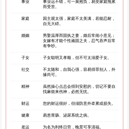
事业
事业运不错，可一展抱负，易受家庭拖累
而受苦。
家庭
因主观太强，家庭不太美满，若能忍耐，
自无大碍。
婚姻
男娶温厚而固执之妻，婚后常闹小意见；
女嫁有才能个性顽固之夫，忍气吞声后常
有争吵。
子女
子女聪明又孝顺，但不可太溺爱子女。
社交
不太随和，自我心强，容易得罪别人，外
缘尚可。
精神
虽然操心点总会得到安慰的，切记不要自
找麻烦来伤神，必然无忧。
财运
您的财运很好，但须防意外牵累或损失。
健康
易患胃肠、泌尿系统之病。
老运
为名为利终日劳，晚景可享清福。