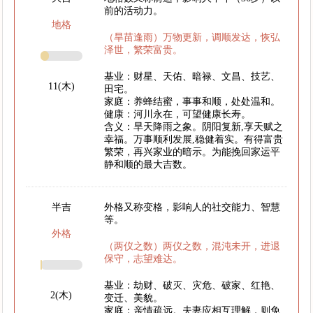
前的活动力。
地格
（旱苗逢雨）万物更新，调顺发达，恢弘
泽世，繁荣富贵。
基业：财星、天佑、暗禄、文昌、技艺、
11(木)
田宅。
家庭：养蜂结蜜，事事和顺，处处温和。
健康：河川永在，可望健康长寿。
含义：旱天降雨之象。阴阳复新,享天赋之
幸福。万事顺利发展,稳健着实。有得富贵
繁荣，再兴家业的暗示。为能挽回家运平
静和顺的最大吉数。
半吉
外格又称变格，影响人的社交能力、智慧
等。
外格
（两仪之数）两仪之数，混沌未开，进退
保守，志望难达。
基业：劫财、破灭、灾危、破家、红艳、
2(木)
变迁、美貌。
家庭：亲情疏远。夫妻应相互理解，则免