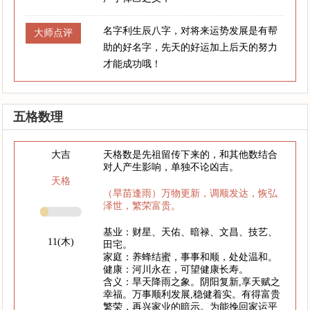
名字利生辰八字，对将来运势发展是有帮
大师点评
助的好名字，先天的好运加上后天的努力
才能成功哦！
五格数理
大吉
天格数是先祖留传下来的，和其他数结合
对人产生影响，单独不论凶吉。
天格
（旱苗逢雨）万物更新，调顺发达，恢弘
泽世，繁荣富贵。
基业：财星、天佑、暗禄、文昌、技艺、
11(木)
田宅。
家庭：养蜂结蜜，事事和顺，处处温和。
健康：河川永在，可望健康长寿。
含义：旱天降雨之象。阴阳复新,享天赋之
幸福。万事顺利发展,稳健着实。有得富贵
繁荣，再兴家业的暗示。为能挽回家运平