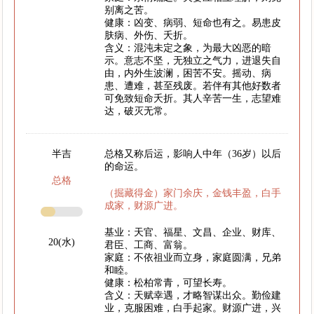
别离之苦。
健康：凶变、病弱、短命也有之。易患皮
肤病、外伤、夭折。
含义：混沌未定之象，为最大凶恶的暗
示。意志不坚，无独立之气力，进退失自
由，内外生波澜，困苦不安。摇动、病
患、遭难，甚至残废。若伴有其他好数者
可免致短命夭折。其人辛苦一生，志望难
达，破灭无常。
半吉
总格又称后运，影响人中年（36岁）以后
的命运。
总格
（掘藏得金）家门余庆，金钱丰盈，白手
成家，财源广进。
基业：天官、福星、文昌、企业、财库、
20(水)
君臣、工商、富翁。
家庭：不依祖业而立身，家庭圆满，兄弟
和睦。
健康：松柏常青，可望长寿。
含义：天赋幸遇，才略智谋出众。勤俭建
业，克服困难，白手起家。财源广进，兴