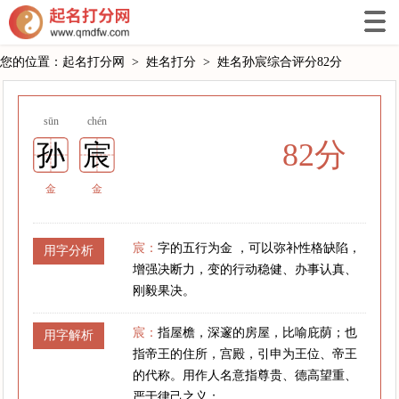
您的位置：
起名打分网
>
姓名打分
>
姓名孙宸综合评分82分
sūn
chén
82分
孙
宸
金
金
宸：
字的五行为金 ，可以弥补性格缺陷，
用字分析
增强决断力，变的行动稳健、办事认真、
刚毅果决。
宸：
指屋檐，深邃的房屋，比喻庇荫；也
用字解析
指帝王的住所，宫殿，引申为王位、帝王
的代称。用作人名意指尊贵、德高望重、
严于律己之义；