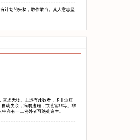
，有计划的头脑，敢作敢当。其人意志坚
地，空虚无物。主运有此数者，多非业短
，自幼失亲，病弱遭难，或惹官非等。非
万人中亦有一二例外者可绝处逢生。