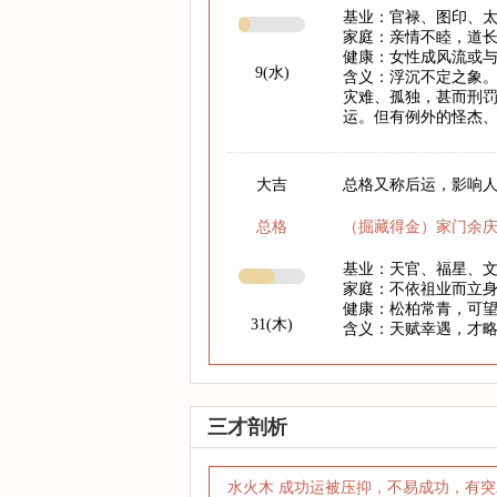
基业：官禄、图印、
家庭：亲情不睦，道
健康：女性成风流或
9(水)
含义：浮沉不定之象
灾难、孤独，甚而刑
运。但有例外的怪杰
大吉
总格又称后运，影响人
总格
（掘藏得金）家门余
基业：天官、福星、
家庭：不依祖业而立
健康：松柏常青，可
31(木)
含义：天赋幸遇，才
三才剖析
水火木 成功运被压抑，不易成功，有突