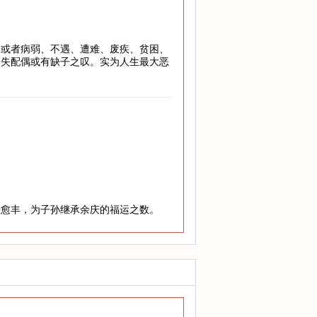
，或者病弱、不遇、遭难、废疾、贫困、
丧失配偶或有缺子之叹。实为人生最大恶
老愈丰，为子孙继承余庆的福运之数。