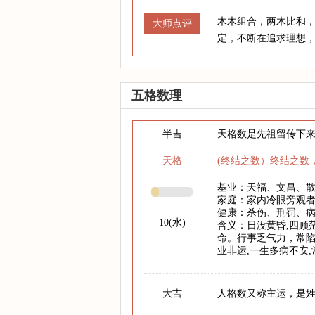
木木组合，两木比和
大师点评
定，不断在追求理想
五格数理
半吉
天格数是先祖留传下
天格
(终结之数）终结之数
基业：天福、文昌、
家庭：家内冷眼旁观
健康：杀伤、刑罚、
10(水)
含义：日没黄昏,四顾
命。行事乏气力，常陷
业非运,一生多病不安
大吉
人格数又称主运，是