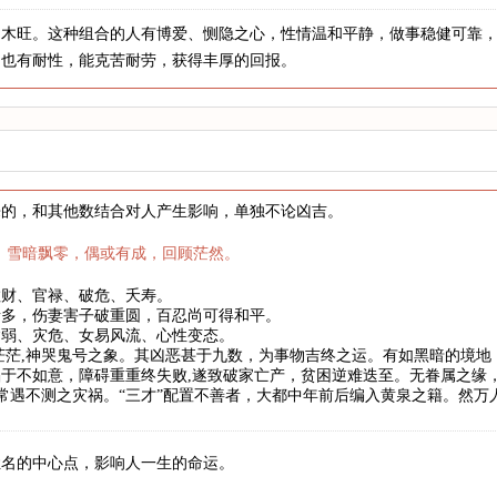
，木旺。这种组合的人有博爱、恻隐之心，性情温和平静，做事稳健可靠
，也有耐性，能克苦耐劳，获得丰厚的回报。
来的，和其他数结合对人产生影响，单独不论凶吉。
，雪暗飘零，偶或有成，回顾茫然。
散财、官禄、破危、夭寿。
者多，伤妻害子破重圆，百忍尚可得和平。
病弱、灾危、女易风流、心性变态。
茫茫,神哭鬼号之象。其凶恶甚于九数，为事物吉终之运。有如黑暗的境
于不如意，障碍重重终失败,遂致破家亡产，贫困逆难迭至。无眷属之缘
,常遇不测之灾祸。“三才”配置不善者，大都中年前后编入黄泉之籍。然
姓名的中心点，影响人一生的命运。