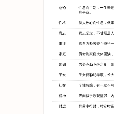
总论
性急而主动，一生辛
和事业。
性格
待人热心而性急，做
意志
意志坚定，不甘屈居
事业
靠自力坚苦奋斗搏得
家庭
男命则家庭大体圆满
婚姻
男娶克勤克俭之妻，
子女
子女皆聪明孝顺，长
社交
个性急躁，有一发不
精神
表面似乎乐观坚强，
财运
操劳中得财，时贫时