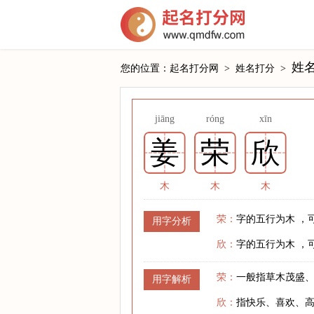
姓
您的位置：
起名打分网
>
姓名打分
>
jiāng
róng
xīn
姜
荣
欣
木
木
木
荣：
字的五行为木 ，
用字分析
欣：
字的五行为木 ，
荣：
一般指草木茂盛
用字解析
欣：
指快乐、喜欢、