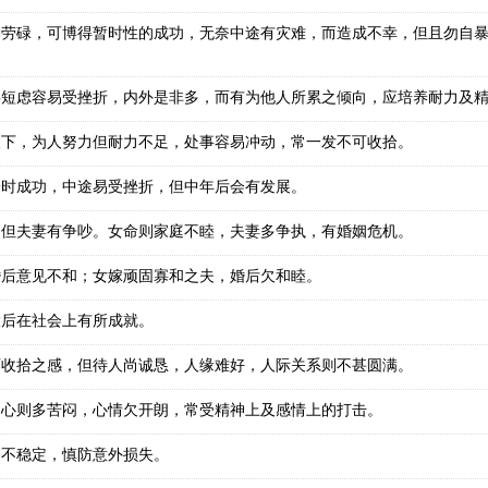
勤劳碌，可博得暂时性的成功，无奈中途有灾难，而造成不幸，但且勿自
事短虑容易受挫折，内外是非多，而有为他人所累之倾向，应培养耐力及
人下，为人努力但耐力不足，处事容易冲动，常一发不可收拾。
一时成功，中途易受挫折，但中年后会有发展。
，但夫妻有争吵。女命则家庭不睦，夫妻多争执，有婚姻危机。
婚后意见不和；女嫁顽固寡和之夫，婚后欠和睦。
大后在社会上有所成就。
可收拾之感，但待人尚诚恳，人缘难好，人际关系则不甚圆满。
内心则多苦闷，心情欠开朗，常受精神上及感情上的打击。
富不稳定，慎防意外损失。