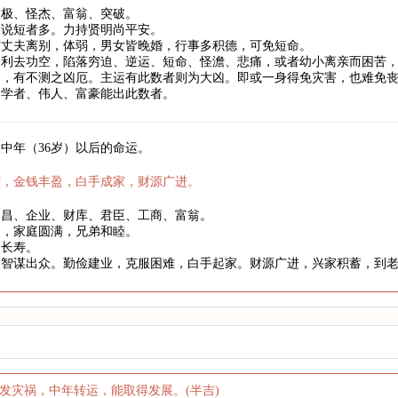
太极、怪杰、富翁、突破。
长说短者多。力持贤明尚平安。
与丈夫离别，体弱，男女皆晚婚，行事多积德，可免短命。
。利去功空，陷落穷迫、逆运、短命、怪澹、悲痛，或者幼小离亲而困苦
罚，有不测之凶厄。主运有此数者则为大凶。即或一身得免灾害，也难免
、学者、伟人、富豪能出此数者。
中年（36岁）以后的命运。
庆，金钱丰盈，白手成家，财源广进。
文昌、企业、财库、君臣、工商、富翁。
身，家庭圆满，兄弟和睦。
望长寿。
略智谋出众。勤俭建业，克服困难，白手起家。财源广进，兴家积蓄，到
发灾祸，中年转运，能取得发展。(半吉)