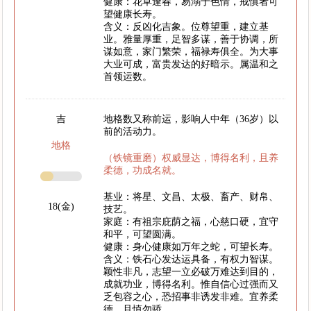
健康：花草逢春，易溺于色情，戒慎者可
望健康长寿。
含义：反凶化吉象。位尊望重，建立基
业。雅量厚重，足智多谋，善于协调，所
谋如意，家门繁荣，福禄寿俱全。为大事
大业可成，富贵发达的好暗示。属温和之
首领运数。
吉
地格数又称前运，影响人中年（36岁）以
前的活动力。
地格
（铁镜重磨）权威显达，博得名利，且养
柔德，功成名就。
基业：将星、文昌、太极、畜产、财帛、
18(金)
技艺。
家庭：有祖宗庇荫之福，心慈口硬，宜守
和平，可望圆满。
健康：身心健康如万年之蛇，可望长寿。
含义：铁石心发达运具备，有权力智谋。
颖性非凡，志望一立必破万难达到目的，
成就功业，博得名利。惟自信心过强而又
乏包容之心，恐招事非诱发非难。宜养柔
德，且慎勿骄。