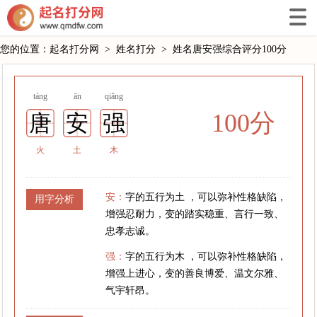
您的位置：
起名打分网
>
姓名打分
>
姓名唐安强综合评分100分
táng
ān
qiǎng
100分
唐
安
强
火
土
木
安：
字的五行为土 ，可以弥补性格缺陷，
用字分析
增强忍耐力，变的踏实稳重、言行一致、
忠孝志诚。
强：
字的五行为木 ，可以弥补性格缺陷，
增强上进心，变的善良博爱、温文尔雅、
气宇轩昂。