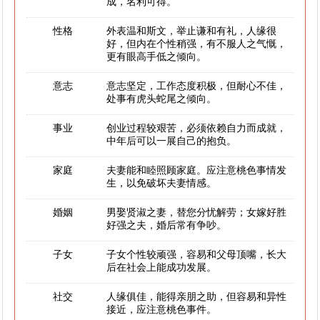
成，名利可得。
性格
外表温和斯文，举止谦和有礼，人缘很
好，但内在个性稍强，有不服人之气慨，
更有眼高手低之倾向。
意志
意志坚定，工作态度积极，但耐心不佳，
处事有虎头蛇尾之倾向。
事业
创业过程较艰苦，必须依赖自力而成就，
中年后可以一展自己的抱负。
家庭
夫妻能和睦照顾家庭。应注意桃色事情发
生，以免破坏夫妻情感。
婚姻
男娶贤淑之妻，替您分忧解劳；女嫁好胜
好强之夫，婚后常有争吵。
子女
子女个性较顽强，容易和父母顶嘴，长大
后在社会上能成功发展。
社交
人缘俱佳，能得亲朋之助，但容易和异性
接近，应注意桃色事件。