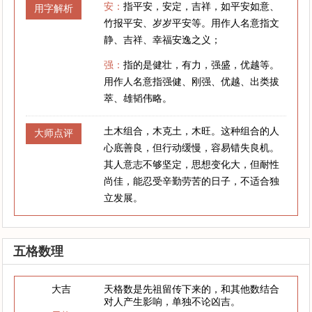
安：
指平安，安定，吉祥，如平安如意、
用字解析
竹报平安、岁岁平安等。用作人名意指文
静、吉祥、幸福安逸之义；
强：
指的是健壮，有力，强盛，优越等。
用作人名意指强健、刚强、优越、出类拔
萃、雄韬伟略。
土木组合，木克土，木旺。这种组合的人
大师点评
心底善良，但行动缓慢，容易错失良机。
其人意志不够坚定，思想变化大，但耐性
尚佳，能忍受辛勤劳苦的日子，不适合独
立发展。
五格数理
大吉
天格数是先祖留传下来的，和其他数结合
对人产生影响，单独不论凶吉。