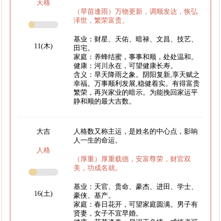
天格
（旱苗逢雨）万物更新，调顺发达，恢弘
泽世，繁荣富贵。
基业：财星、天佑、暗禄、文昌、技艺、
11(木)
田宅。
家庭：养蜂结蜜，事事和顺，处处温和。
健康：河川永在，可望健康长寿。
含义：旱天降雨之象。阴阳复新,享天赋之
幸福。万事顺利发展,稳健着实。有得富贵
繁荣，再兴家业的暗示。为能挽回家运平
静和顺的最大吉数。
大吉
人格数又称主运，是姓名的中心点，影响
人一生的命运。
人格
（厚重）厚重载德，安富尊荣，财官双
美，功成名就。
基业：天官、贵命、豪杰、进田、学士、
16(土)
豪侠、基产。
家庭：春日花开，可望家庭圆满。男子有
贤妻，女子不宜早婚。