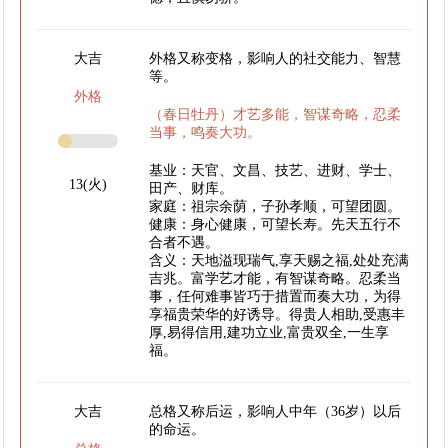
大吉
外格又称变格，影响人的社交能力、智慧
等。
外格
（春日牡丹）才艺多能，智谋奇略，忍柔
当事，鸣奏大功。
基业：天官、文昌、技艺、进财、学士、
13(火)
田产、财库。
家庭：祖宗余荫，子孙孝顺，可望团圆。
健康：身心健康，可望长寿。先天五行不
合者不遇。
含义：天地溢现瑞气,享天赐之福,处处充满
吉兆。富学艺才能，有智谋奇略。忍柔当
事，任何难事皆巧于措置而奏大功，为得
享福贵荣华的好诱导。得贵人相助,受惠丰
厚,易得信用,建功立业,富贵双全,一生享
福。
大吉
总格又称后运，影响人中年（36岁）以后
的命运。