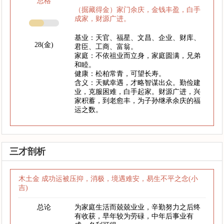
总格
（掘藏得金）家门余庆，金钱丰盈，白手
成家，财源广进。
基业：天官、福星、文昌、企业、财库、
28(金)
君臣、工商、富翁。
家庭：不依祖业而立身，家庭圆满，兄弟
和睦。
健康：松柏常青，可望长寿。
含义：天赋幸遇，才略智谋出众。勤俭建
业，克服困难，白手起家。财源广进，兴
家积蓄，到老愈丰，为子孙继承余庆的福
运之数。
三才剖析
木土金 成功运被压抑，消极，境遇难安，易生不平之念(小
吉)
总论
为家庭生活而兢兢业业，辛勤努力之后终
有收获，早年较为劳碌，中年后事业有