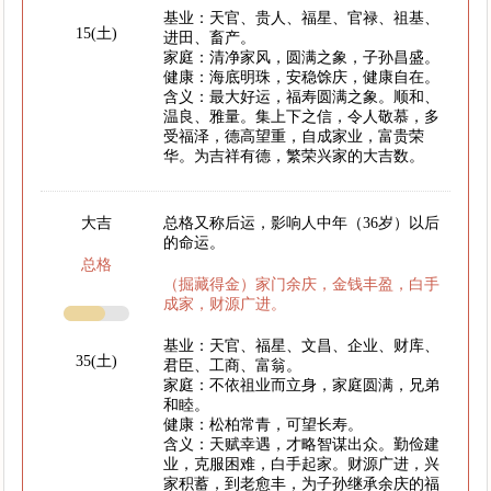
基业：天官、贵人、福星、官禄、祖基、
15(土)
进田、畜产。
家庭：清净家风，圆满之象，子孙昌盛。
健康：海底明珠，安稳馀庆，健康自在。
含义：最大好运，福寿圆满之象。顺和、
温良、雅量。集上下之信，令人敬慕，多
受福泽，德高望重，自成家业，富贵荣
华。为吉祥有德，繁荣兴家的大吉数。
大吉
总格又称后运，影响人中年（36岁）以后
的命运。
总格
（掘藏得金）家门余庆，金钱丰盈，白手
成家，财源广进。
基业：天官、福星、文昌、企业、财库、
35(土)
君臣、工商、富翁。
家庭：不依祖业而立身，家庭圆满，兄弟
和睦。
健康：松柏常青，可望长寿。
含义：天赋幸遇，才略智谋出众。勤俭建
业，克服困难，白手起家。财源广进，兴
家积蓄，到老愈丰，为子孙继承余庆的福