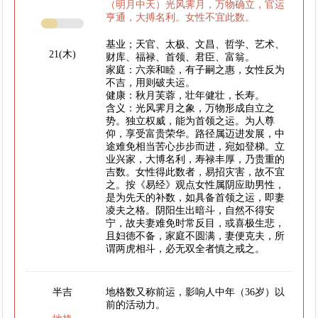
（明月中天）光风霁月，万物确立，官运
亨通，大搏名利。女性不宜此数。
基业；天官、太极、文昌、哲学、艺术、
21(木)
财库、福禄、首领、君臣、富翁。
家庭：六亲和睦，有子嗣之惠，女性反为
不吉，用则破夫运。
健康：秋月芙蓉，壮年健壮，长寿。
含义：光风霁月之象，万物形成自立之
势。独立权威，能为首领之运。为人尊
仰，享受富贵荣华。路径属迈进发展，中
途难免相当苦心步步而进，宛如登梯。立
业兴家，大博名利，寿禄丰厚，乃贵重的
吉数。女性得此数者，易招灾害，故不宜
之。按《易经》观点女性属阴应助男性，
是为先天的补数，如具备首领之运，即妻
凌夫之格。阴阳生出暗斗，自然不得安
宁，故夫妻难免时常反目，或喜极生悲，
且妇德不备，家庭不圆满，妻便克夫，所
谓两虎相斗，必无双全者慎之戒之。
半吉
地格数又称前运，影响人中年（36岁）以
前的活动力。