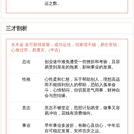
运之数。
三才剖析
水木金 虽可获得发展，成功运佳，但家境不稳，易生变动，
心身过劳，易遭灾。(半吉)
总论
创业途中难免遭受一些挫折和考验，且容
易受到亲友的拖累，影响事业的发展。
性格
心性柔和仁慈，乐于帮助别人，理想高远
而不能得到别人的帮助，恐陷入孤单奋
斗，心情郁闷，但切莫意气用事，财神自
会与您结缘。
意志
意志不够坚定，思想计划易变，做事又容
易冲动，花钱有浪费倾向。
事业
早年事业多波折，有耐心及信心，中年后
自可稳定发展，安祥吉庆之运。