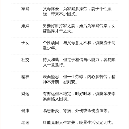
家庭
父母疼爱，为家庭多操劳，妻子个性顽
强，带来不少困扰。
婚姻
男娶好胜持家之妻，婚后为家庭劳累，女
嫁温厚才干之夫。
子女
个性顽固，与父母意见不和，慎防流于问
题少年。
社交
待人和蔼，但过于相信自己能力，容易陷
入一意孤行。
精神
表面坚忍，但一生劳碌，内心多苦劳，精
神不开朗，忍则安。
财运
有财运但不稳定，时好时坏，慎防亲友牵
累而陷入困境。
健康
易患肝炎、肾病、外伤或杀伤流血等。
老运
终能克服人生难关，晚景生活安定无忧。