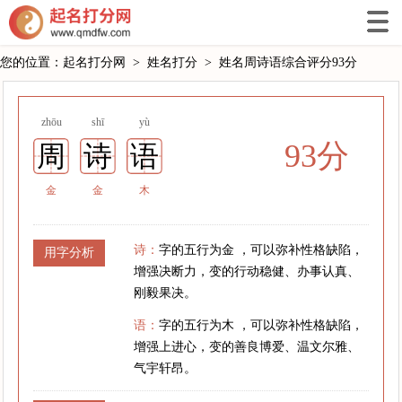
您的位置：
起名打分网
>
姓名打分
>
姓名周诗语综合评分93分
zhōu
shī
yù
93分
周
诗
语
金
金
木
诗：
字的五行为金 ，可以弥补性格缺陷，
用字分析
增强决断力，变的行动稳健、办事认真、
刚毅果决。
语：
字的五行为木 ，可以弥补性格缺陷，
增强上进心，变的善良博爱、温文尔雅、
气宇轩昂。