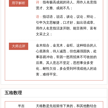
诗：
指有极高成就的诗人。用作人名意指
用字解析
贤才、文雅、成就不凡；
语：
指话语，说话，谈论，议论，辩论，
引申为文思敏捷，口才好，如出语成章。
用作人名意指活泼开朗、能言善辩、富有
文采之义；
金木组合，金克木，金旺。这种组合的人
大师点评
心底善良，待人诚恳，但也顽强固执，处
事容易冲动，常因一怒而招来不可收拾的
后果。其人意志不坚定，思想事业多变
化，耐性欠佳，多会受到环境或他人的迫
害，难得平安。
五格数理
半吉
天格数是先祖留传下来的，和其他数结合