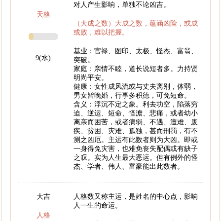
对人产生影响，单独不论凶吉。
天格
（大成之数）大成之数，蕴涵凶险，或成
或败，难以把握。
基业：官禄、图印、太极、怪杰、富翁、
9(水)
突破。
家庭：亲情不睦，道长说短者多。力持贤
明尚平安。
健康：女性成风流或与丈夫离别，体弱，
男女皆晚婚，行事多积德，可免短命。
含义：浮沉不定之象。利去功空，陷落穷
迫、逆运、短命、怪澹、悲痛，或者幼小
离亲而困苦，或者病弱、不遇、遭难、废
疾、贫困、灾难、孤独，甚而刑罚，有不
测之凶厄。主运有此数者则为大凶。即或
一身得免灾害，也难免丧失配偶或有缺子
之叹。实为人生最大恶运。但有例外的怪
杰、学者、伟人、富豪能出此数者。
大吉
人格数又称主运，是姓名的中心点，影响
人一生的命运。
人格