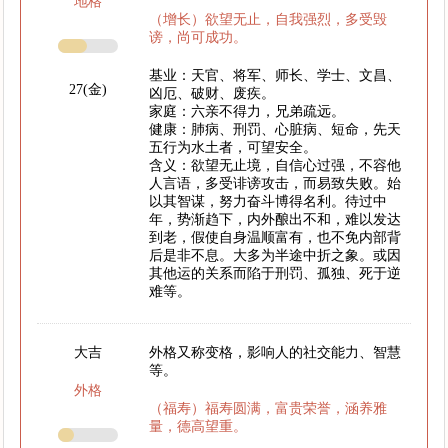
地格
（增长）欲望无止，自我强烈，多受毁
谤，尚可成功。
基业：天官、将军、师长、学士、文昌、
27(金)
凶厄、破财、废疾。
家庭：六亲不得力，兄弟疏远。
健康：肺病、刑罚、心脏病、短命，先天
五行为水土者，可望安全。
含义：欲望无止境，自信心过强，不容他
人言语，多受诽谤攻击，而易致失败。始
以其智谋，努力奋斗博得名利。待过中
年，势渐趋下，内外酿出不和，难以发达
到老，假使自身温顺富有，也不免内部背
后是非不息。大多为半途中折之象。或因
其他运的关系而陷于刑罚、孤独、死于逆
难等。
大吉
外格又称变格，影响人的社交能力、智慧
等。
外格
（福寿）福寿圆满，富贵荣誉，涵养雅
量，德高望重。