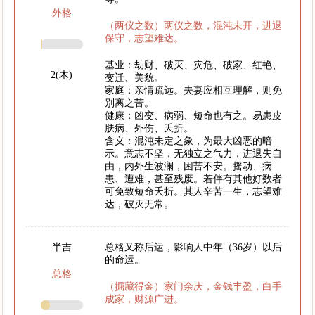
外格
（两仪之数）两仪之数，混沌未开，进退
保守，志望难达。
基业：劫财、破灭、灾危、破家、红艳、
2(木)
变迁、美貌。
家庭：亲情疏远。夫妻应相互理解，则免
别离之苦。
健康：凶变、病弱、短命也有之。易患皮
肤病、外伤、夭折。
含义：混沌未定之象，为最大凶恶的暗
示。意志不坚，无独立之气力，进退失自
由，内外生波澜，困苦不安。摇动、病
患、遭难，甚至残废。若伴有其他好数者
可免致短命夭折。其人辛苦一生，志望难
达，破灭无常。
半吉
总格又称后运，影响人中年（36岁）以后
的命运。
总格
（掘藏得金）家门余庆，金钱丰盈，白手
成家，财源广进。