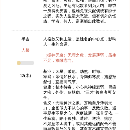
疾、贫困、灾难、孤独，甚而刑罚，有不
测之凶厄。主运有此数者则为大凶。即或
一身得免灾害，也难免丧失配偶或有缺子
之叹。实为人生最大恶运。但有例外的怪
杰、学者、伟人、富豪能出此数者。
半吉
人格数又称主运，是姓名的中心点，影响
人一生的命运。
人格
（掘井无泉）无理之数，发展薄弱，虽生
不足，难酬志向。
基业：凶星、破厄、劫煞、时禄。
12(木)
家庭：亲情如秋水，骨肉似寒炭，施恩招
怨恨，宜提高气节。
健康：枯木待春，小心患神经衰弱、胃癌
之疾，外伤、皮肤病。“三才”善良者可安
全。
含义：无理伸张之象。妄顾自身薄弱无
力，企图做力不从心的事，反致失败。遇
事易生不足之心。家庭缘薄，孤苦无依, 一
生寂寞。陷于孤独、遭难、逆境、病弱、
不如意等困境中，或因其他运的配合不善
而导致意外的失败，甚至有不能完寿的悲