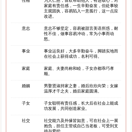
性格
为人仁慈，喜欢帮助他人，有进取心，对
家庭有责任感，一生辛勤奋发，但处事较
主观固执，容易陷入一意孤行，这一点应
改进。
意志
意志不够坚定，容易被甜言美语所惑，耐
性不佳，做事容易冲动，常为小事而动
怒。
事业
事业运良好，大多辛勤奋斗，脚踏实地而
在社会上获得成功，名利可得。
家庭
家庭、夫妻尚称和睦，子女亦都乖巧孝
顺。
婚姻
男娶贤淑持家之妻，婚后欣欣向荣；女嫁
温厚才干之夫，婚后家庭圆满。
子女
子女聪明有责任感，长大后在社会上能成
功发展，共同创造家业。
社交
社交能力及外缘皆如意，可在社会上一展
抱负，担任主管或自己当老板，可受到支
持与爱护。