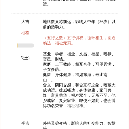
运。
大吉
地格数又称前运，影响人中年（36岁）以
前的活动力。
地格
（五行之数）五行俱权，循环相生，圆通
畅达，福祉无穷。
基业：学者、祖业、文昌、福星、暗禄、
5(土)
官星、财钱。
家庭：上下敦睦，相互合作，可望圆满，
子女多荫。
健康：身体健康，福如东海，寿比南
山，。
含义：阴阳交感，和合完壁之象，暗藏大
成功运。雄威畅达，身体健康，家门兴
隆，富贵荣华，福寿双全，无所不至。他
乡成家，复兴家业。即使不如此，也会博
得功名荣誉，福祉祯祥。
半吉
外格又称变格，影响人的社交能力、智慧
等。