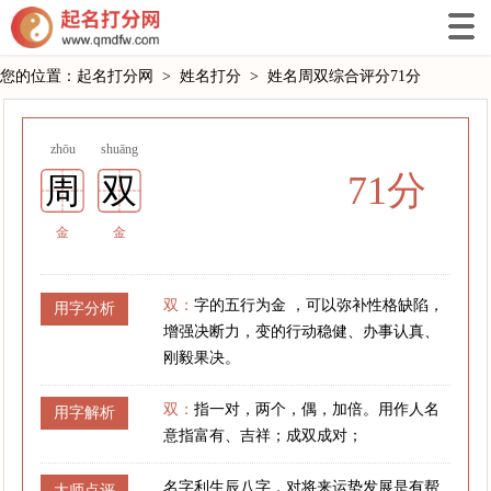
您的位置：
起名打分网
>
姓名打分
>
姓名周双综合评分71分
zhōu
shuāng
71分
周
双
金
金
双：
字的五行为金 ，可以弥补性格缺陷，
用字分析
增强决断力，变的行动稳健、办事认真、
刚毅果决。
双：
指一对，两个，偶，加倍。用作人名
用字解析
意指富有、吉祥；成双成对；
名字利生辰八字，对将来运势发展是有帮
大师点评