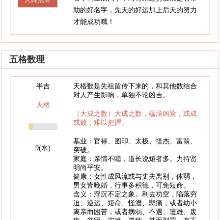
助的好名字，先天的好运加上后天的努力
才能成功哦！
五格数理
半吉
天格数是先祖留传下来的，和其他数结合
对人产生影响，单独不论凶吉。
天格
（大成之数）大成之数，蕴涵凶险，或成
或败，难以把握。
基业：官禄、图印、太极、怪杰、富翁、
9(水)
突破。
家庭：亲情不睦，道长说短者多。力持贤
明尚平安。
健康：女性成风流或与丈夫离别，体弱，
男女皆晚婚，行事多积德，可免短命。
含义：浮沉不定之象。利去功空，陷落穷
迫、逆运、短命、怪澹、悲痛，或者幼小
离亲而困苦，或者病弱、不遇、遭难、废