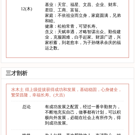
基业：天官、福星、文昌、企业、财库、
12(木)
君臣、工商、富翁。
家庭：不依祖业而立身，家庭圆满，兄弟
和睦。
健康：松柏常青，可望长寿。
含义：天赋幸遇，才略智谋出众。勤俭建
业，克服困难，白手起家。财源广进，兴
家积蓄，到老愈丰，为子孙继承余庆的福
运之数。
三才剖析
水木土 得上级提拔获得成功和发展，基础稳固，心身健全，
繁荣昌隆，幸福长寿。(大吉)
总论
有成功发展之配置，经过一番辛勤努力，
不断地充实自己，做事都有计划，可以积
极向外发展，必能在社会上有所作为，得
到成功发展。