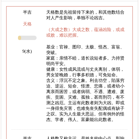
半吉
天格数是先祖留传下来的，和其他数结合
对人产生影响，单独不论凶吉。
天格
（大成之数）大成之数，蕴涵凶险，或成
或败，难以把握。
基业：官禄、图印、太极、怪杰、富翁、
9(水)
突破。
家庭：亲情不睦，道长说短者多。力持贤
明尚平安。
健康：女性成风流或与丈夫离别，体弱，
男女皆晚婚，行事多积德，可免短命。
含义：浮沉不定之象。利去功空，陷落穷
迫、逆运、短命、怪澹、悲痛，或者幼小
离亲而困苦，或者病弱、不遇、遭难、废
疾、贫困、灾难、孤独，甚而刑罚，有不
测之凶厄。主运有此数者则为大凶。即或
一身得免灾害，也难免丧失配偶或有缺子
之叹。实为人生最大恶运。但有例外的怪
杰、学者、伟人、富豪能出此数者。
半吉
人格数又称主运，是姓名的中心点，影响