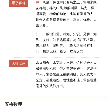
凤：
凤凰，传说中的百鸟之王；常用来象
用字解析
征祥瑞，雄的叫凤,雌的叫凰；与龙一样，
是高贵、神奇的动物；比喻有圣德的人。
用作人名意指身贤体贵、杰出、优雅、大
富大贵；
知：
一般指知道、相知、知识、见解、知
己、友好、知书达理等。与“智”宇相同，
表示智力、聪明等。用作人名意指有学
问、独到见解、聪明、友善之义；
水火组合，水克火，水旺。这种组合的人
大师点评
虽然聪明机智，但凡事好争好斗，容易得
罪人，常会发生无谓的纠纷。其人意志不
坚定，易受迷惑，耐性也不佳，常会遭受
意外的失败和打击。
五格数理