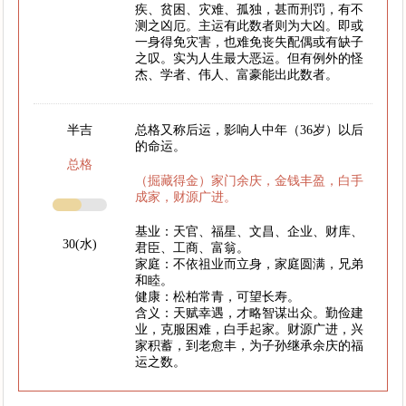
疾、贫困、灾难、孤独，甚而刑罚，有不
测之凶厄。主运有此数者则为大凶。即或
一身得免灾害，也难免丧失配偶或有缺子
之叹。实为人生最大恶运。但有例外的怪
杰、学者、伟人、富豪能出此数者。
半吉
总格又称后运，影响人中年（36岁）以后
的命运。
总格
（掘藏得金）家门余庆，金钱丰盈，白手
成家，财源广进。
基业：天官、福星、文昌、企业、财库、
30(水)
君臣、工商、富翁。
家庭：不依祖业而立身，家庭圆满，兄弟
和睦。
健康：松柏常青，可望长寿。
含义：天赋幸遇，才略智谋出众。勤俭建
业，克服困难，白手起家。财源广进，兴
家积蓄，到老愈丰，为子孙继承余庆的福
运之数。