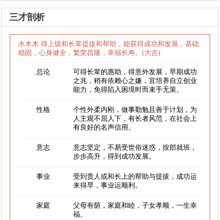
三才剖析
水木木 得上级和长辈提拔和帮助，能获得成功和发展，基础
稳固，心身健全，繁荣昌隆，幸福长寿。(大吉)
总论
可得长辈的惠助，得意外发展，早期成功
之兆，稍有依赖心之嫌，宜培养自立创业
能力，免得陷入困境时而束手无策。
性格
个性外柔内刚，做事勤勉且善于计划，为
人主观不屈人下，有长者风范，在社会上
有良好的名声信用。
意志
意志坚定，不易受世俗迷惑，按部就班，
步步高升，得到成功发展。
事业
受到贵人或和长上的帮助与提拔，成功运
来得早，事业运顺利。
家庭
父母有荫，家庭和睦，子女孝顺，一生幸
福。