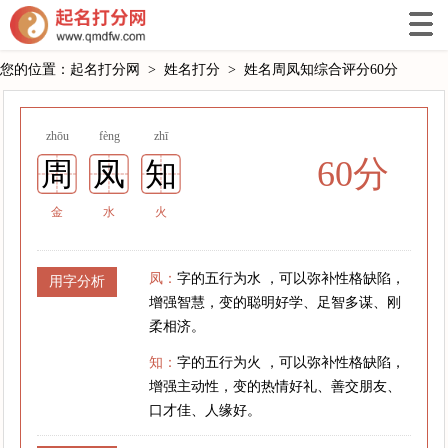
您的位置：
起名打分网
>
姓名打分
>
姓名周凤知综合评分60分
zhōu
fèng
zhī
60分
周
凤
知
金
水
火
凤：
字的五行为水 ，可以弥补性格缺陷，
用字分析
增强智慧，变的聪明好学、足智多谋、刚
柔相济。
知：
字的五行为火 ，可以弥补性格缺陷，
增强主动性，变的热情好礼、善交朋友、
口才佳、人缘好。