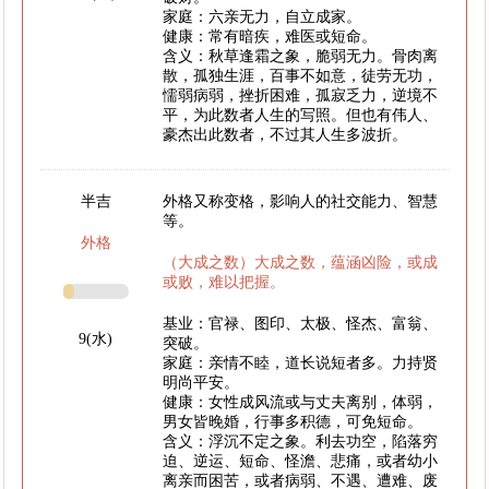
家庭：六亲无力，自立成家。
健康：常有暗疾，难医或短命。
含义：秋草逢霜之象，脆弱无力。骨肉离
散，孤独生涯，百事不如意，徒劳无功，
懦弱病弱，挫折困难，孤寂乏力，逆境不
平，为此数者人生的写照。但也有伟人、
豪杰出此数者，不过其人生多波折。
半吉
外格又称变格，影响人的社交能力、智慧
等。
外格
（大成之数）大成之数，蕴涵凶险，或成
或败，难以把握。
基业：官禄、图印、太极、怪杰、富翁、
9(水)
突破。
家庭：亲情不睦，道长说短者多。力持贤
明尚平安。
健康：女性成风流或与丈夫离别，体弱，
男女皆晚婚，行事多积德，可免短命。
含义：浮沉不定之象。利去功空，陷落穷
迫、逆运、短命、怪澹、悲痛，或者幼小
离亲而困苦，或者病弱、不遇、遭难、废