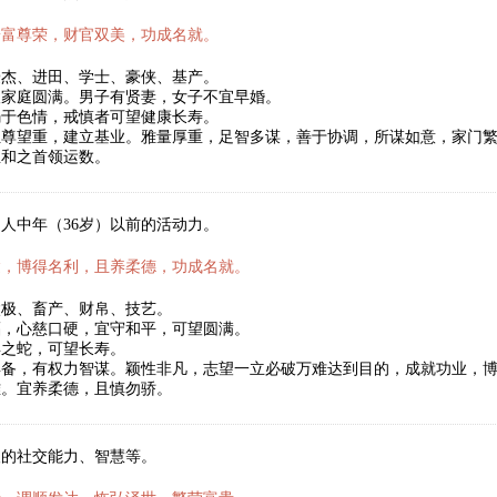
安富尊荣，财官双美，功成名就。
豪杰、进田、学士、豪侠、基产。
望家庭圆满。男子有贤妻，女子不宜早婚。
溺于色情，戒慎者可望健康长寿。
位尊望重，建立基业。雅量厚重，足智多谋，善于协调，所谋如意，家门
温和之首领运数。
人中年（36岁）以前的活动力。
达，博得名利，且养柔德，功成名就。
太极、畜产、财帛、技艺。
福，心慈口硬，宜守和平，可望圆满。
年之蛇，可望长寿。
具备，有权力智谋。颖性非凡，志望一立必破万难达到目的，成就功业，
难。宜养柔德，且慎勿骄。
人的社交能力、智慧等。