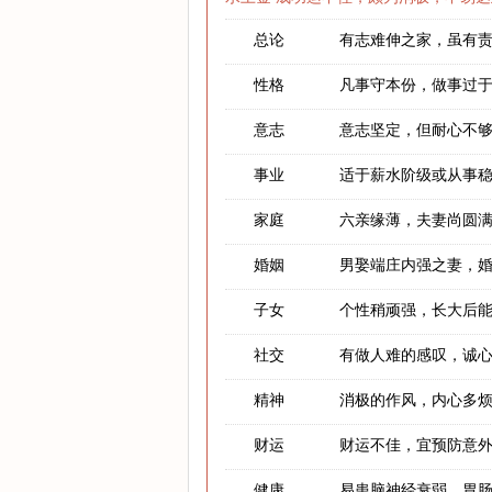
总论
有志难伸之家，虽有
性格
凡事守本份，做事过
意志
意志坚定，但耐心不
事业
适于薪水阶级或从事
家庭
六亲缘薄，夫妻尚圆
婚姻
男娶端庄内强之妻，
子女
个性稍顽强，长大后
社交
有做人难的感叹，诚
精神
消极的作风，内心多
财运
财运不佳，宜预防意
健康
易患脑神经衰弱、胃