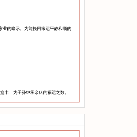
兴家业的暗示。为能挽回家运平静和顺的
老愈丰，为子孙继承余庆的福运之数。