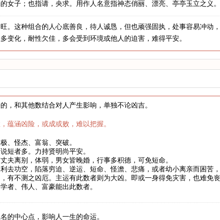
亮的女子；也指请，央求。用作人名意指神态俏丽、漂亮、亭亭玉立之义
金旺。这种组合的人心底善良，待人诚恳，但也顽强固执，处事容易冲动
业多变化，耐性欠佳，多会受到环境或他人的迫害，难得平安。
来的，和其他数结合对人产生影响，单独不论凶吉。
数，蕴涵凶险，或成或败，难以把握。
太极、怪杰、富翁、突破。
长说短者多。力持贤明尚平安。
与丈夫离别，体弱，男女皆晚婚，行事多积德，可免短命。
。利去功空，陷落穷迫、逆运、短命、怪澹、悲痛，或者幼小离亲而困苦
罚，有不测之凶厄。主运有此数者则为大凶。即或一身得免灾害，也难免
、学者、伟人、富豪能出此数者。
姓名的中心点，影响人一生的命运。