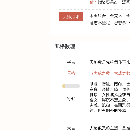
倩：
指姿容美好，漂
木金组合，金克木，
大师点评
意志不坚定，思想事
五格数理
半吉
天格数是先祖留传下
天格
（大成之数）大成之
基业：官禄、图印、
家庭：亲情不睦，道
健康：女性成风流或
9(水)
含义：浮沉不定之象
灾难、孤独，甚而刑
运。但有例外的怪杰
大吉
人格数又称主运，是