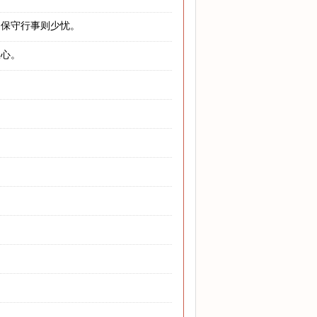
，保守行事则少忧。
从心。