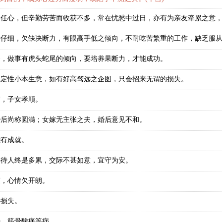
责任心，但辛勤劳苦而收获不多，常在忧愁中过日，亦有为亲友牵累之意
于仔细，欠缺决断力，有眼高手低之倾向，不耐吃苦繁重的工作，缺乏服
够，做事有虎头蛇尾的倾向，要培养果断力，才能成功。
稳定性小本生意，如有好高骛远之企图，只会招来无谓的损失。
满，子女孝顺。
婚后尚称圆满；女嫁无主张之夫，婚后意见不和。
能有成就。
心待人终是多累，交际不甚如意，宜守为安。
烦，心情欠开朗。
外损失。
肠、筋骨酸痛等病。