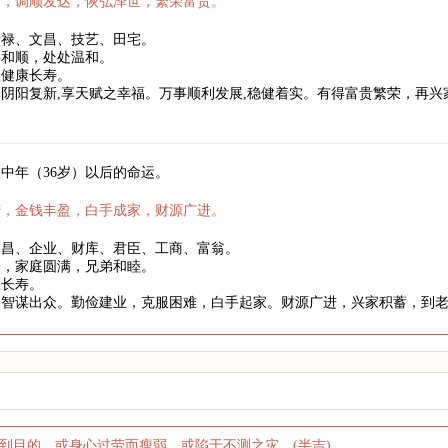
新，调顺发达，恢弘泽世，繁荣富贵。
暗禄、文昌、技艺、田宅。
事和顺，处处温和。
望健康长寿。
阴阳复新,享天赋之幸福。万事顺利发展,稳健着实。有得富贵繁荣，再
中年（36岁）以后的命运。
庆，金钱丰盈，白手成家，财源广进。
文昌、企业、财库、君臣、工商、富翁。
身，家庭圆满，兄弟和睦。
望长寿。
略智谋出众。勤俭建业，克服困难，白手起家。财源广进，兴家积蓄，到
到目的，或身心过劳而瘦弱，或陷于不测之灾。(半吉)