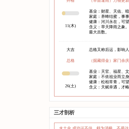
外格
（旱苗逢雨）万物更
基业：财星、天佑、
家庭：养蜂结蜜，事
健康：河川永在，可
11(木)
含义：旱天降雨之象。
最大吉数。
大吉
总格又称后运，影响人
总格
（掘藏得金）家门余
基业：天官、福星、
家庭：不依祖业而立
健康：松柏常青，可
26(土)
含义：天赋幸遇，才
三才剖析
水土金 成功运不佳，颇为消极，不易达