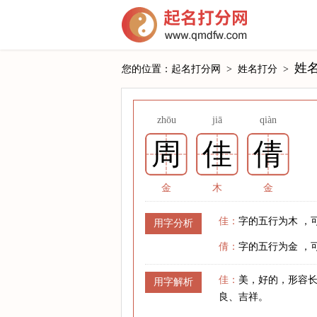
姓
您的位置：
起名打分网
>
姓名打分
>
zhōu
jiā
qiàn
周
佳
倩
金
木
金
佳：
字的五行为木 ，
用字分析
倩：
字的五行为金 ，
佳：
美，好的，形容
用字解析
良、吉祥。