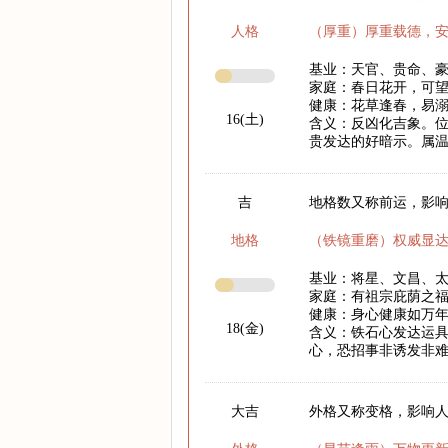
人格
（厚重）厚重载德，
基业：天官、贵命、
家庭：春日花开，可
健康：花草逢春，易
16(土)
含义：反凶化吉象。
贵发达的好暗示。属
吉
地格数又称前运，影响
地格
（铁镜重磨）权威显
基业：将星、文昌、
家庭：有祖宗庇荫之
健康：身心健康如万
18(金)
含义：铁石心发达运
心，恐招事非诱发非
大吉
外格又称变格，影响