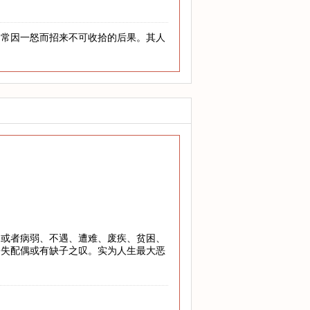
。
，常因一怒而招来不可收拾的后果。其人
，或者病弱、不遇、遭难、废疾、贫困、
丧失配偶或有缺子之叹。实为人生最大恶