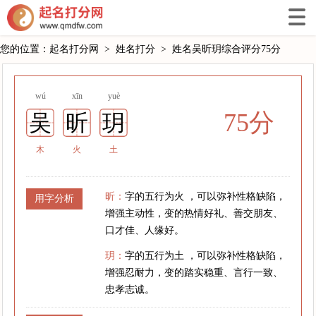
您的位置：
起名打分网
>
姓名打分
>
姓名吴昕玥综合评分75分
wú
xīn
yuè
75分
吴
昕
玥
木
火
土
昕：
字的五行为火 ，可以弥补性格缺陷，
用字分析
增强主动性，变的热情好礼、善交朋友、
口才佳、人缘好。
玥：
字的五行为土 ，可以弥补性格缺陷，
增强忍耐力，变的踏实稳重、言行一致、
忠孝志诚。