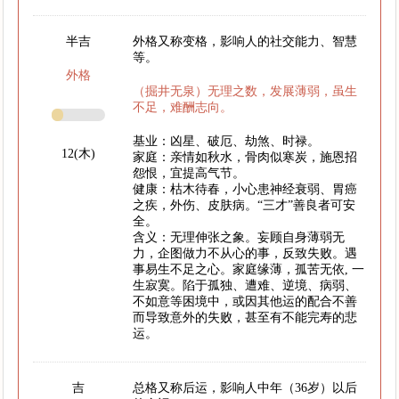
半吉
外格又称变格，影响人的社交能力、智慧
等。
外格
（掘井无泉）无理之数，发展薄弱，虽生
不足，难酬志向。
基业：凶星、破厄、劫煞、时禄。
12(木)
家庭：亲情如秋水，骨肉似寒炭，施恩招
怨恨，宜提高气节。
健康：枯木待春，小心患神经衰弱、胃癌
之疾，外伤、皮肤病。“三才”善良者可安
全。
含义：无理伸张之象。妄顾自身薄弱无
力，企图做力不从心的事，反致失败。遇
事易生不足之心。家庭缘薄，孤苦无依, 一
生寂寞。陷于孤独、遭难、逆境、病弱、
不如意等困境中，或因其他运的配合不善
而导致意外的失败，甚至有不能完寿的悲
运。
吉
总格又称后运，影响人中年（36岁）以后