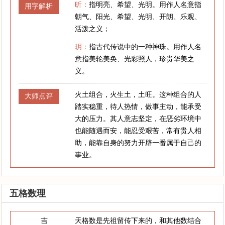
昕：
指明亮、希望、光明。用作人名意指
用字解析
朝气、阳光、希望、光明、开朗、乐观、
活泼之义；
玥：
指古代传说中的一种神珠。用作人名
意指美轮美奂、光彩照人，珍贵华美之
义。
火土组合，火生土，土旺。这种组合的人
大师点评
踏实稳重，待人热情，做事主动，能承受
大的压力。其人意志坚定，在恶劣环境中
也能随遇而安，能忍受艰苦，常有贵人相
助，能靠自身的努力开辟一番属于自己的
事业。
五格数理
吉
天格数是先祖留传下来的，和其他数结合