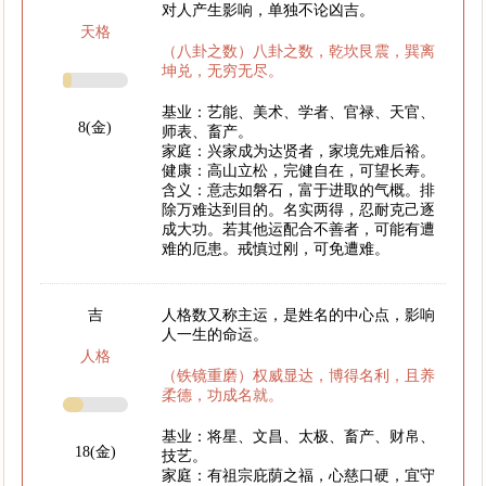
对人产生影响，单独不论凶吉。
天格
（八卦之数）八卦之数，乾坎艮震，巽离
坤兑，无穷无尽。
基业：艺能、美术、学者、官禄、天官、
8(金)
师表、畜产。
家庭：兴家成为达贤者，家境先难后裕。
健康：高山立松，完健自在，可望长寿。
含义：意志如磐石，富于进取的气概。排
除万难达到目的。名实两得，忍耐克己逐
成大功。若其他运配合不善者，可能有遭
难的厄患。戒慎过刚，可免遭难。
吉
人格数又称主运，是姓名的中心点，影响
人一生的命运。
人格
（铁镜重磨）权威显达，博得名利，且养
柔德，功成名就。
基业：将星、文昌、太极、畜产、财帛、
18(金)
技艺。
家庭：有祖宗庇荫之福，心慈口硬，宜守