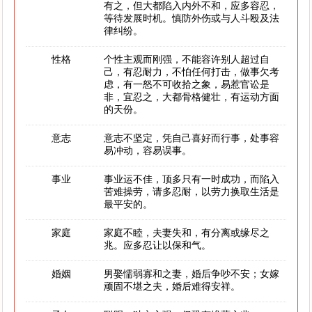
有之，但大都陷入内外不和，应多容忍，
等待发展时机。慎防外伤或与人斗殴及法
律纠纷。
性格
个性主观而刚强，不能容许别人超过自
己，有忍耐力，不怕任何打击，做事欠考
虑，有一怒不可收拾之象，易惹官讼是
非，宜忍之，大都骨格健壮，有运动方面
的天份。
意志
意志不坚定，凭自己喜好而行事，处事容
易冲动，容易误事。
事业
事业运不佳，顶多只有一时成功，而陷入
苦难操劳，请多忍耐，以劳力换取生活是
最平安的。
家庭
家庭不睦，夫妻失和，有分离或缘尽之
兆。应多忍让以保和气。
婚姻
男娶懦弱寡和之妻，婚后争吵不安；女嫁
顽固不堪之夫，婚后难得安祥。