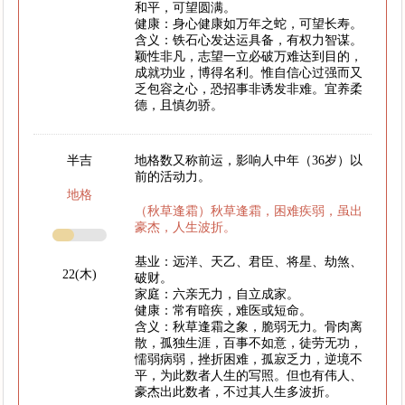
和平，可望圆满。
健康：身心健康如万年之蛇，可望长寿。
含义：铁石心发达运具备，有权力智谋。
颖性非凡，志望一立必破万难达到目的，
成就功业，博得名利。惟自信心过强而又
乏包容之心，恐招事非诱发非难。宜养柔
德，且慎勿骄。
半吉
地格数又称前运，影响人中年（36岁）以
前的活动力。
地格
（秋草逢霜）秋草逢霜，困难疾弱，虽出
豪杰，人生波折。
基业：远洋、天乙、君臣、将星、劫煞、
22(木)
破财。
家庭：六亲无力，自立成家。
健康：常有暗疾，难医或短命。
含义：秋草逢霜之象，脆弱无力。骨肉离
散，孤独生涯，百事不如意，徒劳无功，
懦弱病弱，挫折困难，孤寂乏力，逆境不
平，为此数者人生的写照。但也有伟人、
豪杰出此数者，不过其人生多波折。