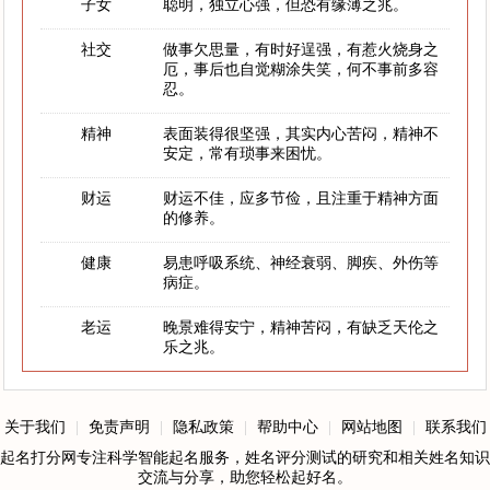
子女
聪明，独立心强，但恐有缘薄之兆。
社交
做事欠思量，有时好逞强，有惹火烧身之
厄，事后也自觉糊涂失笑，何不事前多容
忍。
精神
表面装得很坚强，其实内心苦闷，精神不
安定，常有琐事来困忧。
财运
财运不佳，应多节俭，且注重于精神方面
的修养。
健康
易患呼吸系统、神经衰弱、脚疾、外伤等
病症。
老运
晚景难得安宁，精神苦闷，有缺乏天伦之
乐之兆。
关于我们
|
免责声明
|
隐私政策
|
帮助中心
|
网站地图
|
联系我们
起名打分网专注科学智能起名服务，姓名评分测试的研究和相关姓名知识
交流与分享，助您轻松起好名。