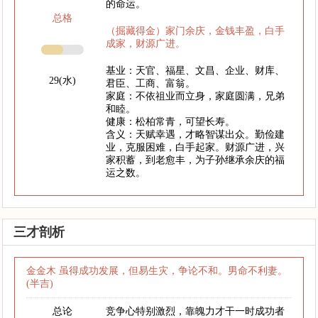
的命运。
总格
（掘藏得金）家门余庆，金钱丰盈，白手
成家，财源广进。
基业：天官、福星、文昌、企业、财库、
29(水)
君臣、工商、富翁。
家庭：不依祖业而立身，家庭圆满，兄弟
和睦。
健康：松柏常青，可望长寿。
含义：天赋幸遇，才略智谋出众。勤俭建
业，克服困难，白手起家。财源广进，兴
家积蓄，到老愈丰，为子孙继承余庆的福
运之数。
三才剖析
金金木 虽得成功发展，但易生灾，争论不和。男命不利妻。
(半吉)
总论
竞争心特别激烈，靠魄力才干一时成功者