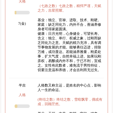
天格
（七政之数）七政之数，精悍严谨，天赋
之力，吉星照耀。
基业：独立、官禄、进取、技术、刚硬。
7(金)
家庭：缺乏同化力，内外不合，善涵养修
身者可得家庭圆满。
健康：日月光明，心身健全，可望长寿。
含义：独立、单行、权威之象，过刚而缺
乏同化力之意。天赋的精力充沛，具有调
节事物发展的才能。能够勇往迈进，排除
万难，成功显达。若能涵养雅量，刚柔处
事，扩大气度，自然幸福上进。如果玩刚
弄权，易酿成内外不和，于已不利，宜戒
之。女性有此数者，难免流于男性特征，
切要注意温和养德，才会吉利而无过失。
半吉
人格数又称主运，是姓名的中心点，影响
人一生的命运。
人格
(终结之数）终结之数，雪暗飘零，偶或有
成，回顾茫然。