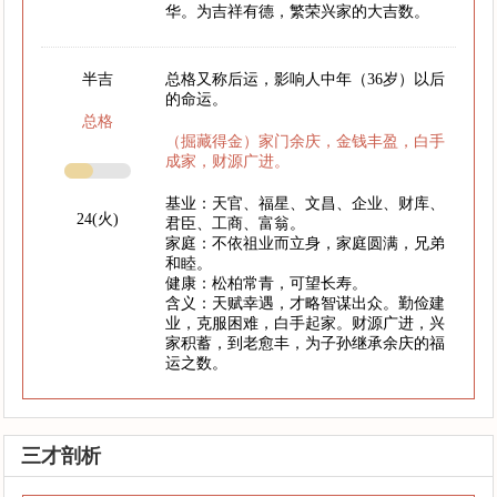
华。为吉祥有德，繁荣兴家的大吉数。
半吉
总格又称后运，影响人中年（36岁）以后
的命运。
总格
（掘藏得金）家门余庆，金钱丰盈，白手
成家，财源广进。
基业：天官、福星、文昌、企业、财库、
24(火)
君臣、工商、富翁。
家庭：不依祖业而立身，家庭圆满，兄弟
和睦。
健康：松柏常青，可望长寿。
含义：天赋幸遇，才略智谋出众。勤俭建
业，克服困难，白手起家。财源广进，兴
家积蓄，到老愈丰，为子孙继承余庆的福
运之数。
三才剖析