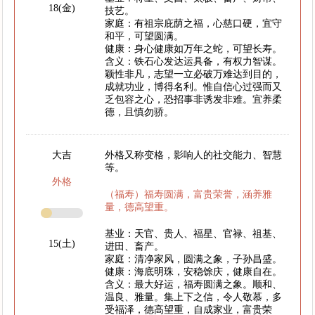
18(金)
技艺。
家庭：有祖宗庇荫之福，心慈口硬，宜守
和平，可望圆满。
健康：身心健康如万年之蛇，可望长寿。
含义：铁石心发达运具备，有权力智谋。
颖性非凡，志望一立必破万难达到目的，
成就功业，博得名利。惟自信心过强而又
乏包容之心，恐招事非诱发非难。宜养柔
德，且慎勿骄。
大吉
外格又称变格，影响人的社交能力、智慧
等。
外格
（福寿）福寿圆满，富贵荣誉，涵养雅
量，德高望重。
基业：天官、贵人、福星、官禄、祖基、
15(土)
进田、畜产。
家庭：清净家风，圆满之象，子孙昌盛。
健康：海底明珠，安稳馀庆，健康自在。
含义：最大好运，福寿圆满之象。顺和、
温良、雅量。集上下之信，令人敬慕，多
受福泽，德高望重，自成家业，富贵荣