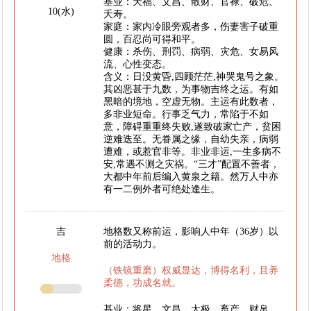
基业：天福、文昌、散财、官禄、破危、
10(水)
夭寿。
家庭：家内冷眼旁观者多，伤妻害子破重
圆，百忍尚可得和平。
健康：杀伤、刑罚、病弱、灾危、女易风
流、心性变态。
含义：日没黄昏,四顾茫茫,神哭鬼号之象。
其凶恶甚于九数，为事物吉终之运。有如
黑暗的境地，空虚无物。主运有此数者，
多非业短命。行事乏气力，常陷于不如
意，障碍重重终失败,遂致破家亡产，贫困
逆难迭至。无眷属之缘，自幼失亲，病弱
遭难，或惹官非等。非业非运,一生多病不
安,常遇不测之灾祸。“三才”配置不善者，
大都中年前后编入黄泉之籍。然万人中亦
有一二例外者可绝处逢生。
吉
地格数又称前运，影响人中年（36岁）以
前的活动力。
地格
（铁镜重磨）权威显达，博得名利，且养
柔德，功成名就。
基业：将星、文昌、太极、畜产、财帛、