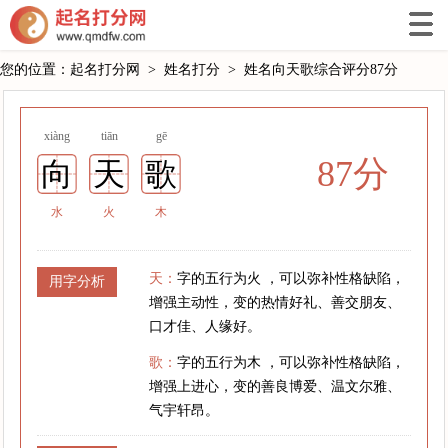
您的位置：
起名打分网
>
姓名打分
>
姓名向天歌综合评分87分
xiàng
tiān
gē
87分
向
天
歌
水
火
木
天：
字的五行为火 ，可以弥补性格缺陷，
用字分析
增强主动性，变的热情好礼、善交朋友、
口才佳、人缘好。
歌：
字的五行为木 ，可以弥补性格缺陷，
增强上进心，变的善良博爱、温文尔雅、
气宇轩昂。