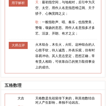
天：
最初指空间，与地相对，后引申为天
用字解析
空、太空。用作人名意指思维辽阔、天子
骄子、心胸宽阔之义；
歌：
一般指歌声、唱、奏乐，也指赞美，
赞颂，颂扬的意思。用作人名意指多才多
艺、活泼、开朗、有才之义；
火木组合，木生火，火旺。这种组合的人
大师点评
心慈手软，待人诚恳，外表乐观，但有时
容易冲动。其人意志坚定，思想正确，常
有贵人相助，可依靠自己的努力取得事业
上的成功。
五格数理
大吉
天格数是先祖留传下来的，和其他数结合
对人产生影响，单独不论凶吉。