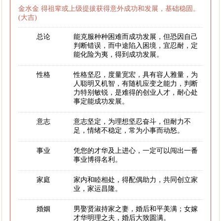
金水金 得祖辈或上级提拔获得意外成功和发展，基础稳固。
(大吉)
总论
能克服种种困难而成功发展，但恐因自己
判断错误，而中途陷入困境，宜忍耐，定
能化险为夷，得到成功发展。
性格
性格坚忍，度量宽宏，具有容人雅量，为
人聪明又机智，有随机应变之能力，判断
力特别敏锐，是难得的创业人才，耐心处
事定能成功发展。
意志
意志坚定，为理想坚忍奋斗，但耐力不
足，情绪不稳定，常为小事而动怒。
事业
凭您的才华及上进心，一定可以闯出一番
事业博得名利。
家庭
家内和睦相处，得配偶助力，共同创立家
业，家运昌隆。
婚姻
男娶贤淑持家之妻，婚后和平美满；女嫁
才华明理之夫，婚后大致圆满。