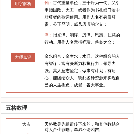
钧：
古代重量单位，三十斤为一钧。又引
用字解析
申指国政、天工，或者作为书札或口语中
对尊者的敬词使用。用作人名有身份尊
贵，公正严明，威风凛凛的含义；
泽：
指光泽、润泽、恩泽、恩惠、仁慈的
行动。用作人名意指祥瑞、善良之义；
金水组合，金生水，水旺。这种组合的人
大师点评
有智谋，富有决断力和执行力，领导力
强。其人意志坚定，做事有计划，有耐
心，能团结众人，调配各种资源来实现自
己的人生抱负，成就一番大事业。
五格数理
大吉
天格数是先祖留传下来的，和其他数结合
对人产生影响，单独不论凶吉。