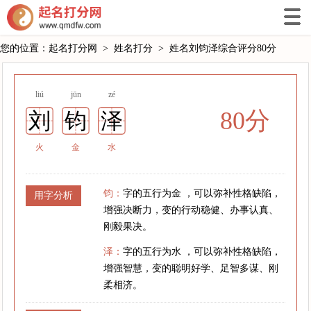
您的位置：
起名打分网
>
姓名打分
>
姓名刘钧泽综合评分80分
liú
jūn
zé
80分
刘
钧
泽
火
金
水
钧：
字的五行为金 ，可以弥补性格缺陷，
用字分析
增强决断力，变的行动稳健、办事认真、
刚毅果决。
泽：
字的五行为水 ，可以弥补性格缺陷，
增强智慧，变的聪明好学、足智多谋、刚
柔相济。