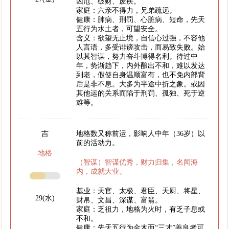
凶厄、破财、废疾。
家庭：六亲不得力，兄弟疏远。
健康：肺病、刑罚、心脏病、短命，先天
五行为水土者，可望安全。
含义：欲望无止境，自信心过强，不容他
人言语，多受诽谤攻击，而易致失败。始
以其智谋，努力奋斗博得名利。待过中
年，势渐趋下，内外酿出不和，难以发达
到老，假使自身温顺富有，也不免内部背
后是非不息。大多为半途中折之象。或因
其他运的关系而陷于刑罚、孤独、死于逆
难等。
吉
地格数又称前运，影响人中年（36岁）以
前的活动力。
地格
（智谋）智谋优秀，财力归集，名闻海
内，成就大业。
基业：天官、太极、君臣、天厨、将星、
29(水)
财帛、文昌、深谋、富翁。
家庭：乏祖力，地格为火时，有乏子息或
不和。
健康：先天五行为金木而“三才”善良者可