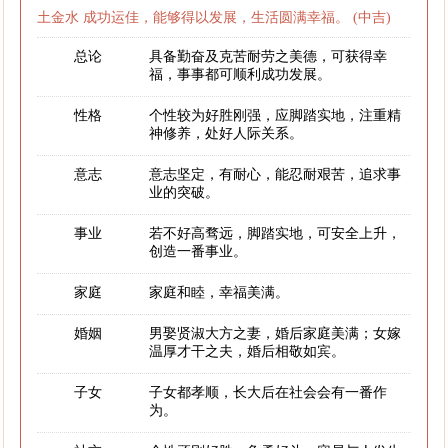
土金水 成功运佳，能够得以发展，生活圆满幸福。 (中吉)
总论
具备勤奋及克苦耐劳之美德，可获得幸
福，事事都可顺利成功发展。
性格
个性较为好胜刚强，应脚踏实地，注重精
神修养，处好人际关系。
意志
意志坚定，有耐心，能忍耐艰苦，追求事
业的突破。
事业
若不好高骛远，脚踏实地，可安全上升，
创造一番事业。
家庭
家庭和睦，幸福美满。
婚姻
男娶贤淑大方之妻，婚后家庭美满；女嫁
温厚才干之夫，婚后相敬如宾。
子女
子女都孝顺，长大后在社会会有一番作
为。