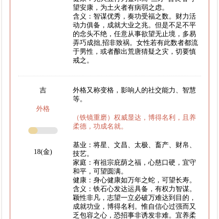
望安康，为土火者有病弱之虑。
含义：智谋优秀，奏功受福之数。财力活
动力俱备，成就大业之兆。但是不足不平
的念头不绝，任意从事欲望无止境，多易
弄巧成拙,招非致祸。女性若有此数者都流
于男性，或者酿出荒唐猜疑之灾，切要慎
戒之。
吉
外格又称变格，影响人的社交能力、智慧
等。
外格
（铁镜重磨）权威显达，博得名利，且养
柔德，功成名就。
基业：将星、文昌、太极、畜产、财帛、
18(金)
技艺。
家庭：有祖宗庇荫之福，心慈口硬，宜守
和平，可望圆满。
健康：身心健康如万年之蛇，可望长寿。
含义：铁石心发达运具备，有权力智谋。
颖性非凡，志望一立必破万难达到目的，
成就功业，博得名利。惟自信心过强而又
乏包容之心，恐招事非诱发非难。宜养柔