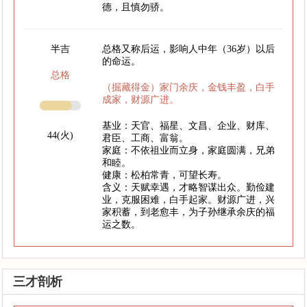
德，且慎勿骄。
半吉
总格又称后运，影响人中年（36岁）以后
的命运。
总格
（掘藏得金）家门余庆，金钱丰盈，白手
成家，财源广进。
基业：天官、福星、文昌、企业、财库、
44(火)
君臣、工商、富翁。
家庭：不依祖业而立身，家庭圆满，兄弟
和睦。
健康：松柏常青，可望长寿。
含义：天赋幸遇，才略智谋出众。勤俭建
业，克服困难，白手起家。财源广进，兴
家积蓄，到老愈丰，为子孙继承余庆的福
运之数。
三才剖析