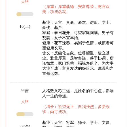
天格
（厚重）厚重载德，安富尊荣，财官双
美，功成名就。
基业：天官、贵命、豪杰、进田、学士、
16(土)
豪侠、基产。
家庭：春日花开，可望家庭圆满。男子有
贤妻，女子不宜早婚。
健康：花草逢春，易溺于色情，戒慎者可
望健康长寿。
含义：反凶化吉象。位尊望重，建立基
业。雅量厚重，足智多谋，善于协调，所
谋如意，家门繁荣，福禄寿俱全。为大事
大业可成，富贵发达的好暗示。属温和之
首领运数。
半吉
人格数又称主运，是姓名的中心点，影响
人一生的命运。
人格
（增长）欲望无止，自我强烈，多受毁
谤，尚可成功。
基业：天官、将军、师长、学士、文昌、
27(金)