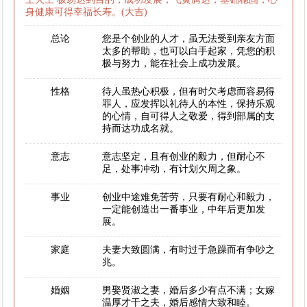
身健康可得幸福长寿。(大吉)
总论
您是个创业的人才，虽无法受到亲友方面
太多的帮助，也可以白手起家，凭您的积
极与努力，能在社会上成功发展。
性格
待人虽热心积极，但有时欠考虑而容易得
罪人，应发挥以礼待人的本性，保持乐观
的心情，自可得人之敬爱，得到部属的支
持而达功成名就。
意志
意志坚定，且有创业的毅力，但耐心不
足，处事冲动，有计划欠周之象。
事业
创业中途难免苦劳，只要有耐心和毅力，
一定能创造出一番事业，中年后更加发
展。
家庭
夫妻大致圆满，有时过于急躁而有争吵之
兆。
婚姻
男娶贤淑之妻，婚后多少有点不满；女嫁
温厚才干之夫，婚后感情大致和睦。