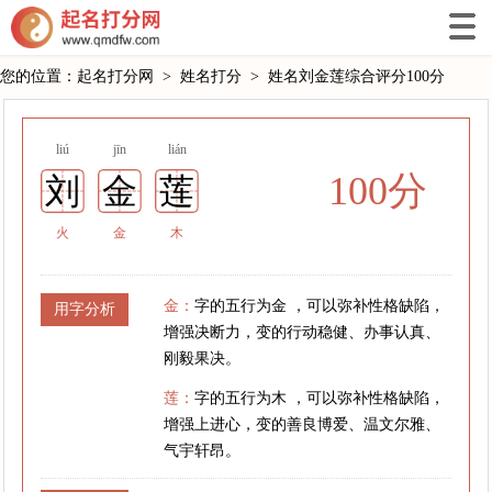
您的位置：
起名打分网
>
姓名打分
>
姓名刘金莲综合评分100分
liú
jīn
lián
100分
刘
金
莲
火
金
木
金：
字的五行为金 ，可以弥补性格缺陷，
用字分析
增强决断力，变的行动稳健、办事认真、
刚毅果决。
莲：
字的五行为木 ，可以弥补性格缺陷，
增强上进心，变的善良博爱、温文尔雅、
气宇轩昂。