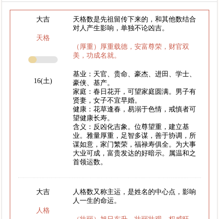
大吉
天格数是先祖留传下来的，和其他数结合
对人产生影响，单独不论凶吉。
天格
（厚重）厚重载德，安富尊荣，财官双
美，功成名就。
基业：天官、贵命、豪杰、进田、学士、
16(土)
豪侠、基产。
家庭：春日花开，可望家庭圆满。男子有
贤妻，女子不宜早婚。
健康：花草逢春，易溺于色情，戒慎者可
望健康长寿。
含义：反凶化吉象。位尊望重，建立基
业。雅量厚重，足智多谋，善于协调，所
谋如意，家门繁荣，福禄寿俱全。为大事
大业可成，富贵发达的好暗示。属温和之
首领运数。
大吉
人格数又称主运，是姓名的中心点，影响
人一生的命运。
人格