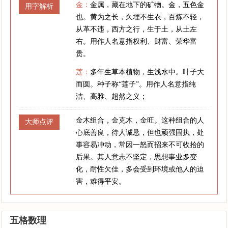
金：
金属，藏在地下的矿物。金，五色金
用字解析
也。黄为之长，久埋不生衣，百炼不轻，
从革不违，西方之行，生于土，从土左
右。用作人名意指权利、财富、荣华富
贵。
莲：
多年生草本植物，生浅水中。叶子大
而圆。种子称“莲子”。用作人名意指纯
洁、高雅、超然之义；
金木组合，金克木，金旺。这种组合的人
大师点评
心底善良，待人诚恳，但也顽强固执，处
事容易冲动，常因一怒而招来不可收拾的
后果。其人意志不坚定，思想事业多变
化，耐性欠佳，多会受到环境或他人的迫
害，难得平安。
五格数理