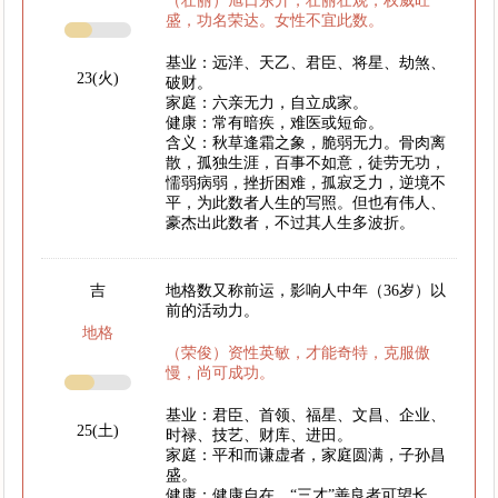
（壮丽）旭日东升，壮丽壮观，权威旺
盛，功名荣达。女性不宜此数。
基业：远洋、天乙、君臣、将星、劫煞、
23(火)
破财。
家庭：六亲无力，自立成家。
健康：常有暗疾，难医或短命。
含义：秋草逢霜之象，脆弱无力。骨肉离
散，孤独生涯，百事不如意，徒劳无功，
懦弱病弱，挫折困难，孤寂乏力，逆境不
平，为此数者人生的写照。但也有伟人、
豪杰出此数者，不过其人生多波折。
吉
地格数又称前运，影响人中年（36岁）以
前的活动力。
地格
（荣俊）资性英敏，才能奇特，克服傲
慢，尚可成功。
基业：君臣、首领、福星、文昌、企业、
25(土)
时禄、技艺、财库、进田。
家庭：平和而谦虚者，家庭圆满，子孙昌
盛。
健康：健康自在，“三才”善良者可望长