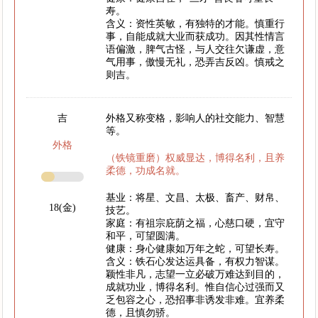
寿。
含义：资性英敏，有独特的才能。慎重行
事，自能成就大业而获成功。因其性情言
语偏激，脾气古怪，与人交往欠谦虚，意
气用事，傲慢无礼，恐弄吉反凶。慎戒之
则吉。
吉
外格又称变格，影响人的社交能力、智慧
等。
外格
（铁镜重磨）权威显达，博得名利，且养
柔德，功成名就。
基业：将星、文昌、太极、畜产、财帛、
18(金)
技艺。
家庭：有祖宗庇荫之福，心慈口硬，宜守
和平，可望圆满。
健康：身心健康如万年之蛇，可望长寿。
含义：铁石心发达运具备，有权力智谋。
颖性非凡，志望一立必破万难达到目的，
成就功业，博得名利。惟自信心过强而又
乏包容之心，恐招事非诱发非难。宜养柔
德，且慎勿骄。