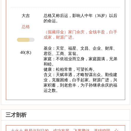
大吉
总格又称后运，影响人中年（36岁）以后
的命运。
总格
（掘藏得金）家门余庆，金钱丰盈，白手
成家，财源广进。
基业：天官、福星、文昌、企业、财库、
40(水)
君臣、工商、富翁。
家庭：不依祖业而立身，家庭圆满，兄弟
和睦。
健康：松柏常青，可望长寿。
含义：天赋幸遇，才略智谋出众。勤俭建
业，克服困难，白手起家。财源广进，兴
家积蓄，到老愈丰，为子孙继承余庆的福
运之数。
三才剖析
土火土 极易达到目的，成功发展，飞黄腾达，基础稳固，心