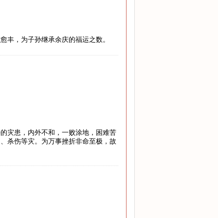
老愈丰，为子孙继承余庆的福运之数。
外的灾患，内外不和，一败涂地，困难苦
罚、杀伤等灾。为万事挫折非命至极，故