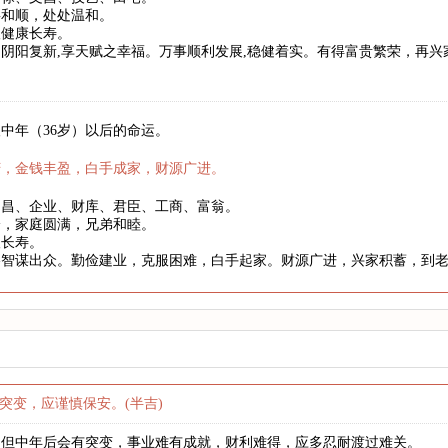
事和顺，处处温和。
望健康长寿。
阴阳复新,享天赋之幸福。万事顺利发展,稳健着实。有得富贵繁荣，再
中年（36岁）以后的命运。
庆，金钱丰盈，白手成家，财源广进。
文昌、企业、财库、君臣、工商、富翁。
身，家庭圆满，兄弟和睦。
望长寿。
略智谋出众。勤俭建业，克服困难，白手起家。财源广进，兴家积蓄，到
突变，应谨慎保安。(半吉)
，但中年后会有突变，事业难有成就，财利难得，应多忍耐渡过难关。