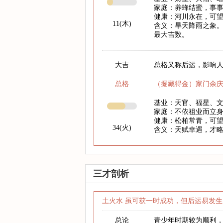
家庭：养蜂结蜜，事
健康：河川永在，可
11(木)
含义：旱天降雨之象。
最大吉数。
大吉
总格又称后运，影响人
总格
（掘藏得金）家门余
基业：天官、福星、
家庭：不依祖业而立
健康：松柏常青，可
34(火)
含义：天赋幸遇，才
三才剖析
土火水 虽可获一时成功，但后运易发生
总论
青少年时期较为顺利