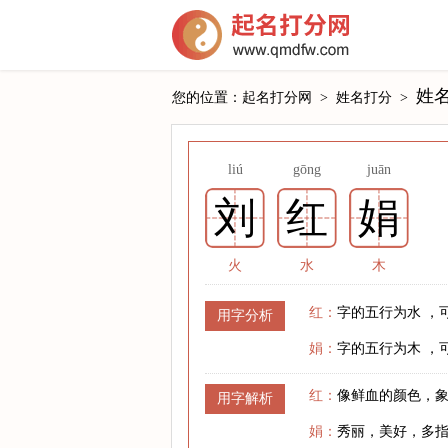
姓名
您的位置：
起名打分网
>
姓名打分
>
liú
gōng
juān
刘
红
娟
火
水
木
红：
字的五行为水 ，
用字分析
娟：
字的五行为木 ，
红：
像鲜血的颜色，
用字解析
娟：
秀丽，美好，多