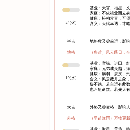
基业：天官、福星、
家庭：不依祖业而立
健康：松柏常青，可
24(火)
含义：天赋幸遇，才
半吉
地格数又称前运，影响
地格
（多难）风云蔽日，
基业：官禄、进田、
家庭：兄弟成吴越，
健康：病弱、废疾、
19(水)
含义：风云蔽月之象
惨不绝。若主运有此
也叫短命数。若先天
大吉
外格又称变格，影响
外格
（旱苗逢雨）万物更
基业：财星、天佑、