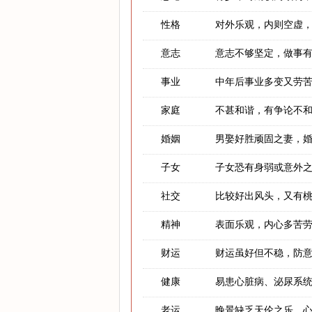
性格
对外乐观，内则空虚
意志
意志不够坚定，做事
事业
中年后事业多变又劳
家庭
不甚和谐，有争论不
婚姻
男娶好胜顽固之妻，
子女
子女恐有身弱或意外
社交
比较好出风头，又有
精神
表面乐观，内心多苦
财运
财运虽好但不稳，防
健康
易患心脏病、泌尿系
老运
晚景缺乏天伦之乐，