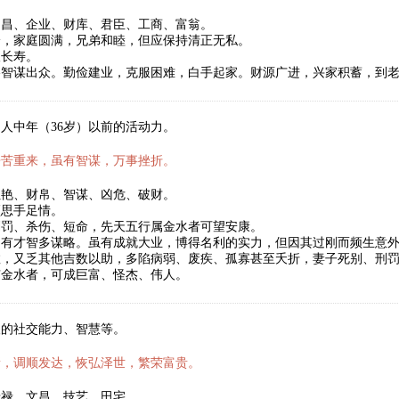
文昌、企业、财库、君臣、工商、富翁。
身，家庭圆满，兄弟和睦，但应保持清正无私。
望长寿。
略智谋出众。勤俭建业，克服困难，白手起家。财源广进，兴家积蓄，到
人中年（36岁）以前的活动力。
辛苦重来，虽有智谋，万事挫折。
红艳、财帛、智谋、凶危、破财。
须思手足情。
刑罚、杀伤、短命，先天五行属金水者可望安康。
，有才智多谋略。虽有成就大业，博得名利的实力，但因其过刚而频生意
数，又乏其他吉数以助，多陷病弱、废疾、孤寡甚至夭折，妻子死别、刑
有金水者，可成巨富、怪杰、伟人。
人的社交能力、智慧等。
新，调顺发达，恢弘泽世，繁荣富贵。
暗禄、文昌、技艺、田宅。