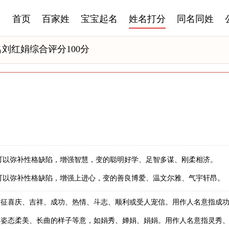
首页
百家姓
宝宝起名
姓名打分
同名同姓
刘红娟综合评分100分
可以弥补性格缺陷，增强智慧，变的聪明好学、足智多谋、刚柔相济。
可以弥补性格缺陷，增强上进心，变的善良博爱、温文尔雅、气宇轩昂。
象征喜庆、吉祥、成功、热情、斗志、顺利或受人宠信。用作人名意指成
指姿态柔美、长曲的样子等意，如娟秀、婵娟、娟娟。用作人名意指灵秀