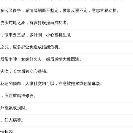
，多劳又多争，感情薄弱而不坚定，做事反覆不定，意志容易动摇。
有虎头蛇尾之象，有误打误撞而成功者。
苦，做事要三思，多计划，小心投机生意
和之兆，应多忍让免造成婚姻危机。
婚后常争吵；女嫁好丈夫，婚后感情大致圆满。
之灾病，长大后独立心很强。
桃花运的倾向，人缘社交均可以，注意被拖累或色情麻烦。
劳，应注重精神修养。
意外拖累或损财。
统、妇人病等。
心情烦闷。