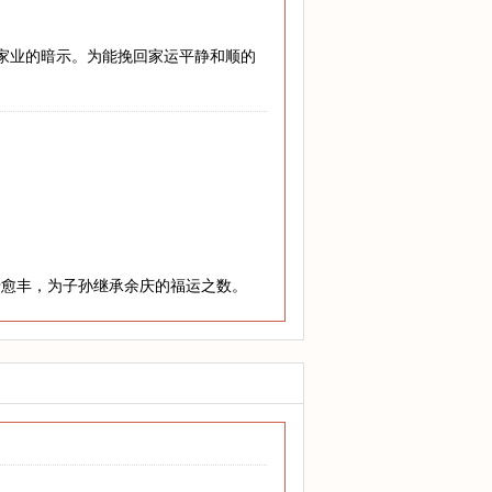
兴家业的暗示。为能挽回家运平静和顺的
老愈丰，为子孙继承余庆的福运之数。