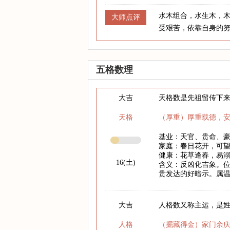
水木组合，水生木，
大师点评
受艰苦，依靠自身的
五格数理
大吉
天格数是先祖留传下
天格
（厚重）厚重载德，
基业：天官、贵命、
家庭：春日花开，可
健康：花草逢春，易
16(土)
含义：反凶化吉象。
贵发达的好暗示。属
大吉
人格数又称主运，是
人格
（掘藏得金）家门余