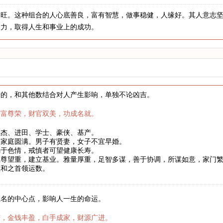
木旺。这种组合的人心底善良，富有智慧，做事稳健，人缘好。其人意志
努力，取得人生和事业上的成功。
来的，和其他数结合对人产生影响，单独不论凶吉。
安富尊荣，财官双美，功成名就。
豪杰、进田、学士、豪侠、基产。
望家庭圆满。男子有贤妻，女子不宜早婚。
溺于色情，戒慎者可望健康长寿。
位尊望重，建立基业。雅量厚重，足智多谋，善于协调，所谋如意，家门
温和之首领运数。
姓名的中心点，影响人一生的命运。
庆，金钱丰盈，白手成家，财源广进。