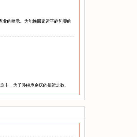
兴家业的暗示。为能挽回家运平静和顺的
老愈丰，为子孙继承余庆的福运之数。