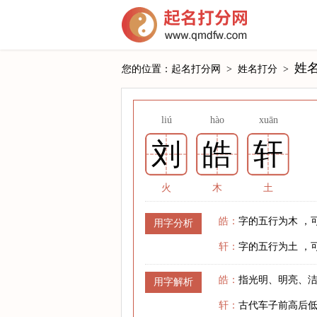
姓
您的位置：
起名打分网
>
姓名打分
>
liú
hào
xuān
刘
皓
轩
火
木
土
皓：
字的五行为木 ，
用字分析
轩：
字的五行为土 ，
皓：
指光明、明亮、
用字解析
轩：
古代车子前高后低