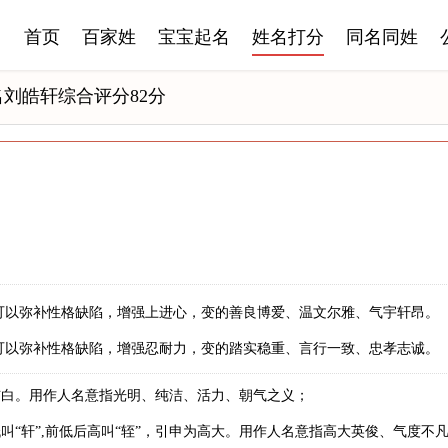
首页
百家姓
宝宝起名
姓名打分
同名同姓
名刘皓轩综合评分82分
可以弥补性格缺陷，增强上进心，变的善良博爱、温文尔雅、气宇轩昂。
可以弥补性格缺陷，增强忍耐力，变的踏实稳重、言行一致、忠孝志诚。
洁白。用作人名意指光明、纯洁、活力、朝气之义；
叫“轩”,前低后高叫“轾”，引申为高大。用作人名意指高大英俊、气度不