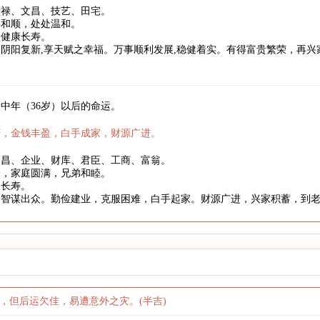
暗禄、文昌、技艺、田宅。
事和顺，处处温和。
望健康长寿。
阴阳复新,享天赋之幸福。万事顺利发展,稳健着实。有得富贵繁荣，再
中年（36岁）以后的命运。
庆，金钱丰盈，白手成家，财源广进。
文昌、企业、财库、君臣、工商、富翁。
身，家庭圆满，兄弟和睦。
望长寿。
略智谋出众。勤俭建业，克服困难，白手起家。财源广进，兴家积蓄，到
，但后运欠佳，易遭意外之灾。(半吉)