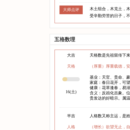
木土组合，木克土，
大师点评
受辛勤劳苦的日子，
五格数理
大吉
天格数是先祖留传下
天格
（厚重）厚重载德，
基业：天官、贵命、
家庭：春日花开，可
健康：花草逢春，易
16(土)
含义：反凶化吉象。
贵发达的好暗示。属
半吉
人格数又称主运，是
人格
（增长）欲望无止，