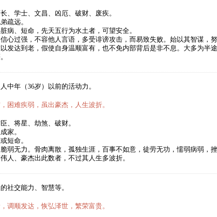
师长、学士、文昌、凶厄、破财、废疾。
兄弟疏远。
心脏病、短命，先天五行为水土者，可望安全。
自信心过强，不容他人言语，多受诽谤攻击，而易致失败。始以其智谋，
难以发达到老，假使自身温顺富有，也不免内部背后是非不息。大多为半
等。
人中年（36岁）以前的活动力。
霜，困难疾弱，虽出豪杰，人生波折。
君臣、将星、劫煞、破财。
立成家。
医或短命。
，脆弱无力。骨肉离散，孤独生涯，百事不如意，徒劳无功，懦弱病弱，
有伟人、豪杰出此数者，不过其人生多波折。
人的社交能力、智慧等。
新，调顺发达，恢弘泽世，繁荣富贵。