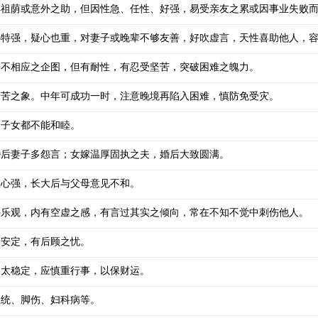
得祖荫或意外之助，但因性急、任性、好强，易受亲友之累或因事业失败
心特强，疑心也重，对妻子或晚辈不够友善，好吹虚言，天性喜助他人，
份不相应之企图，但有耐性，有忍受坚苦，突破困难之魄力。
劳苦之象。中年可成功一时，注意晚境再陷入困难，慎防免受灾。
、子女都不能和睦。
婚后妻子多怨言；女嫁温厚固执之夫，婚后大致圆满。
立心强，长大后与父母意见不和。
外乐观，内有空虚之感，有言过其实之倾向，常在不知不觉中刺伤他人。
不安定，有后顾之忧。
不太稳定，应慎重行事，以保财运。
系统、脚伤、妇科病等。