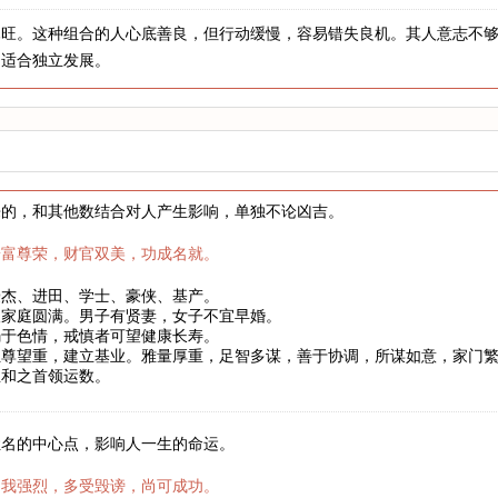
木旺。这种组合的人心底善良，但行动缓慢，容易错失良机。其人意志不
不适合独立发展。
来的，和其他数结合对人产生影响，单独不论凶吉。
安富尊荣，财官双美，功成名就。
豪杰、进田、学士、豪侠、基产。
望家庭圆满。男子有贤妻，女子不宜早婚。
溺于色情，戒慎者可望健康长寿。
位尊望重，建立基业。雅量厚重，足智多谋，善于协调，所谋如意，家门
温和之首领运数。
姓名的中心点，影响人一生的命运。
自我强烈，多受毁谤，尚可成功。