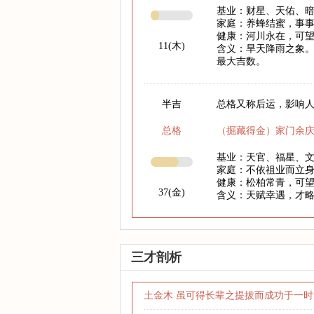
基业：财星、天佑、
家庭：养蜂结蜜，事
健康：河川永在，可
11(木)
含义：旱天降雨之象。
最大吉数。
半吉
总格又称后运，影响人
总格
（掘藏得金）家门余
基业：天官、福星、
家庭：不依祖业而立
健康：松柏常青，可
37(金)
含义：天赋幸遇，才
三才剖析
土金木 虽可得长辈之提拔而成功于一时