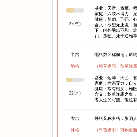
基业：天官、将军、
家庭：六亲不得力，
健康：肺病、刑罚、
27(金)
含义：欲望无止境，
下，内外酿出不和，
罚、孤独、死于逆难
半吉
地格数又称前运，影响
地格
（秋草逢霜）秋草逢
基业：远洋、天乙、
家庭：六亲无力，自
健康：常有暗疾，难
22(木)
含义：秋草逢霜之象
者人生的写照。但也
大吉
外格又称变格，影响
外格
（旱苗逢雨）万物更