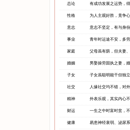
总论
有成功发展之运势，
性格
为人主观好胜，竟争
意志
意志不坚定，有与身
事业
青年时运途不安，多
家庭
父母虽有荫，但夫妻
婚姻
男娶操劳固执之妻，
子女
子女虽聪明能干但独
社交
人缘社交均不错，对
精神
外表乐观，其实内心
财运
一生之中时富时贫，
健康
易患神经衰弱、泌尿