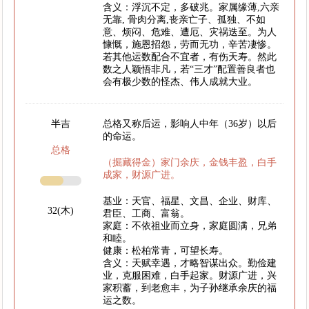
含义：浮沉不定，多破兆。家属缘薄,六亲
无靠, 骨肉分离,丧亲亡子、孤独、不如
意、烦闷、危难、遭厄、灾祸迭至。为人
慷慨，施恩招怨，劳而无功，辛苦凄惨。
若其他运数配合不宜者，有伤天寿。然此
数之人颖悟非凡，若“三才”配置善良者也
会有极少数的怪杰、伟人成就大业。
半吉
总格又称后运，影响人中年（36岁）以后
的命运。
总格
（掘藏得金）家门余庆，金钱丰盈，白手
成家，财源广进。
基业：天官、福星、文昌、企业、财库、
32(木)
君臣、工商、富翁。
家庭：不依祖业而立身，家庭圆满，兄弟
和睦。
健康：松柏常青，可望长寿。
含义：天赋幸遇，才略智谋出众。勤俭建
业，克服困难，白手起家。财源广进，兴
家积蓄，到老愈丰，为子孙继承余庆的福
运之数。