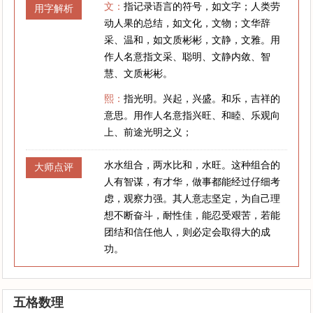
文：
指记录语言的符号，如文字；人类劳
用字解析
动人果的总结，如文化，文物；文华辞
采、温和，如文质彬彬，文静，文雅。用
作人名意指文采、聪明、文静内敛、智
慧、文质彬彬。
熙：
指光明。兴起，兴盛。和乐，吉祥的
意思。用作人名意指兴旺、和睦、乐观向
上、前途光明之义；
水水组合，两水比和，水旺。这种组合的
大师点评
人有智谋，有才华，做事都能经过仔细考
虑，观察力强。其人意志坚定，为自己理
想不断奋斗，耐性佳，能忍受艰苦，若能
团结和信任他人，则必定会取得大的成
功。
五格数理