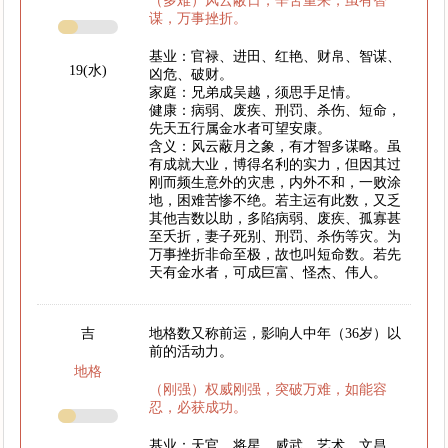
（多难）风云蔽日，辛苦重来，虽有智
谋，万事挫折。
基业：官禄、进田、红艳、财帛、智谋、
19(水)
凶危、破财。
家庭：兄弟成吴越，须思手足情。
健康：病弱、废疾、刑罚、杀伤、短命，
先天五行属金水者可望安康。
含义：风云蔽月之象，有才智多谋略。虽
有成就大业，博得名利的实力，但因其过
刚而频生意外的灾患，内外不和，一败涂
地，困难苦惨不绝。若主运有此数，又乏
其他吉数以助，多陷病弱、废疾、孤寡甚
至夭折，妻子死别、刑罚、杀伤等灾。为
万事挫折非命至极，故也叫短命数。若先
天有金水者，可成巨富、怪杰、伟人。
吉
地格数又称前运，影响人中年（36岁）以
前的活动力。
地格
（刚强）权威刚强，突破万难，如能容
忍，必获成功。
基业：天官、将星、威武、艺术、文昌。