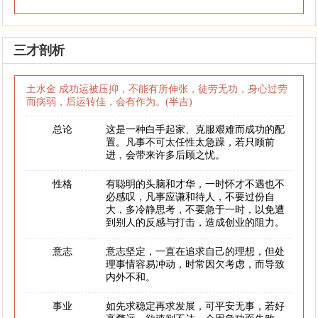
三才剖析
土水金 成功运被压抑，不能有所伸张，徒劳无功，身心过劳
而病弱，后运转佳，会有作为。(半吉)
总论
这是一种白手起家、克服艰难而成功的配
置。凡事不可太任性太急躁，若只顾前
进，会带来许多后顾之忧。
性格
有聪明的头脑和才华，一时怀才不遇也不
必感叹，凡事应谦和待人，不要过份自
大，多冷静思考，不要急于一时，以免遭
到别人的反感与打击，造成创业的阻力。
意志
意志坚定，一直在追求自己的理想，但处
理事情容易冲动，时常因欠考虑，而导致
内外不和。
事业
如先求稳定再求发展，可平安无事，若好