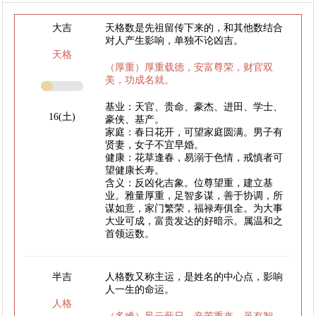
大吉
天格数是先祖留传下来的，和其他数结合
对人产生影响，单独不论凶吉。
天格
（厚重）厚重载德，安富尊荣，财官双
美，功成名就。
基业：天官、贵命、豪杰、进田、学士、
16(土)
豪侠、基产。
家庭：春日花开，可望家庭圆满。男子有
贤妻，女子不宜早婚。
健康：花草逢春，易溺于色情，戒慎者可
望健康长寿。
含义：反凶化吉象。位尊望重，建立基
业。雅量厚重，足智多谋，善于协调，所
谋如意，家门繁荣，福禄寿俱全。为大事
大业可成，富贵发达的好暗示。属温和之
首领运数。
半吉
人格数又称主运，是姓名的中心点，影响
人一生的命运。
人格