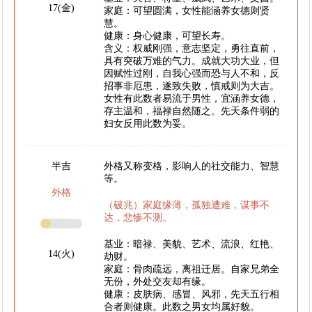
17(金)
家庭：可望圆满，女性能涵养女德则贤
慧。
健康：身心健康，可望长寿。
含义：权威刚强，意志坚定，勇往直前，
具有突破万难的气力。成就大功大业，但
因赋性过刚，自我心强而恐与人不和，反
招事非厄患，遂致失败，慎戒则为大吉。
女性有此数者易流于男性，宜涵养女德，
存主温和，福禄自然随之。先天条件弱的
妇女反用此数为妥。
半吉
外格又称变格，影响人的社交能力、智慧
等。
外格
（破兆）家庭缘薄，孤独遭难，谋事不
达，悲惨不测。
基业：暗禄、美貌、艺术、流浪、红艳、
14(火)
劫财。
家庭：骨肉疏远，离祖迁居。自家兄弟全
无份，外处交友却有缘。
健康：皮肤病、感冒、风邪，先天五行相
合者则健康。此数之男女均属好貌。