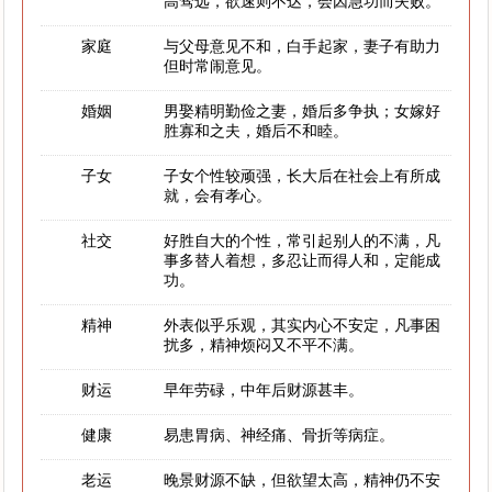
高骛远，欲速则不达，会因急功而失败。
家庭
与父母意见不和，白手起家，妻子有助力
但时常闹意见。
婚姻
男娶精明勤俭之妻，婚后多争执；女嫁好
胜寡和之夫，婚后不和睦。
子女
子女个性较顽强，长大后在社会上有所成
就，会有孝心。
社交
好胜自大的个性，常引起别人的不满，凡
事多替人着想，多忍让而得人和，定能成
功。
精神
外表似乎乐观，其实内心不安定，凡事困
扰多，精神烦闷又不平不满。
财运
早年劳碌，中年后财源甚丰。
健康
易患胃病、神经痛、骨折等病症。
老运
晚景财源不缺，但欲望太高，精神仍不安