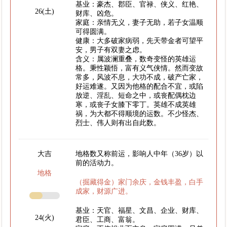
基业：豪杰、郡臣、官禄、侠义、红艳、
26(土)
财库、凶危。
家庭：亲情无义，妻子无助，若子女温顺
可得圆满。
健康：大多破家病弱，先天带金者可望平
安，男子有双妻之虑。
含义：属波澜重叠，数奇变怪的英雄运
格。秉性颖悟，富有义气侠情。然而变故
常多，风波不息，大功不成，破产亡家，
好运难遂。又因为他格的配合不宜，或陷
放逆、淫乱、短命之中，或丧配偶枕边
寒，或丧子女膝下零丁。英雄不成英雄
祸，为大都不得顺境的运数。不少怪杰、
烈士、伟人则有出自此数。
大吉
地格数又称前运，影响人中年（36岁）以
前的活动力。
地格
（掘藏得金）家门余庆，金钱丰盈，白手
成家，财源广进。
基业：天官、福星、文昌、企业、财库、
24(火)
君臣、工商、富翁。