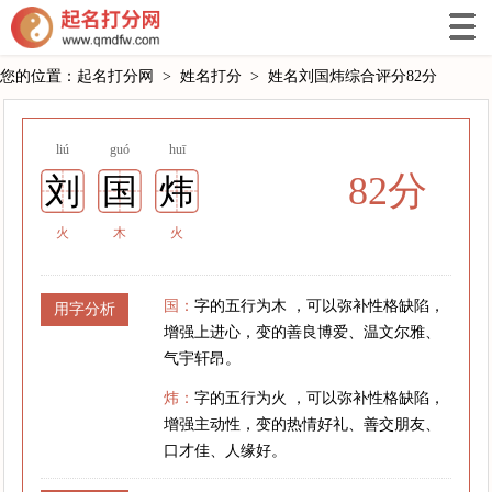
您的位置：
起名打分网
>
姓名打分
>
姓名刘国炜综合评分82分
liú
guó
huī
82分
刘
国
炜
火
木
火
国：
字的五行为木 ，可以弥补性格缺陷，
用字分析
增强上进心，变的善良博爱、温文尔雅、
气宇轩昂。
炜：
字的五行为火 ，可以弥补性格缺陷，
增强主动性，变的热情好礼、善交朋友、
口才佳、人缘好。