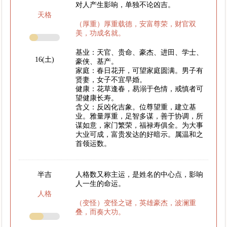
对人产生影响，单独不论凶吉。
天格
（厚重）厚重载德，安富尊荣，财官双
美，功成名就。
基业：天官、贵命、豪杰、进田、学士、
16(土)
豪侠、基产。
家庭：春日花开，可望家庭圆满。男子有
贤妻，女子不宜早婚。
健康：花草逢春，易溺于色情，戒慎者可
望健康长寿。
含义：反凶化吉象。位尊望重，建立基
业。雅量厚重，足智多谋，善于协调，所
谋如意，家门繁荣，福禄寿俱全。为大事
大业可成，富贵发达的好暗示。属温和之
首领运数。
半吉
人格数又称主运，是姓名的中心点，影响
人一生的命运。
人格
（变怪）变怪之谜，英雄豪杰，波澜重
叠，而奏大功。