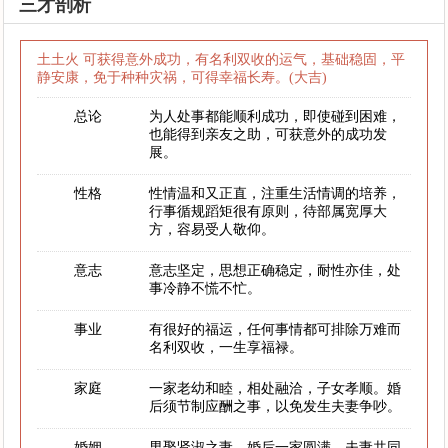
三才剖析
土土火 可获得意外成功，有名利双收的运气，基础稳固，平
静安康，免于种种灾祸，可得幸福长寿。(大吉)
总论
为人处事都能顺利成功，即使碰到困难，
也能得到亲友之助，可获意外的成功发
展。
性格
性情温和又正直，注重生活情调的培养，
行事循规蹈矩很有原则，待部属宽厚大
方，容易受人敬仰。
意志
意志坚定，思想正确稳定，耐性亦佳，处
事冷静不慌不忙。
事业
有很好的福运，任何事情都可排除万难而
名利双收，一生享福禄。
家庭
一家老幼和睦，相处融洽，子女孝顺。婚
后须节制应酬之事，以免发生夫妻争吵。
婚姻
男娶贤淑之妻，婚后一家圆满，夫妻共同