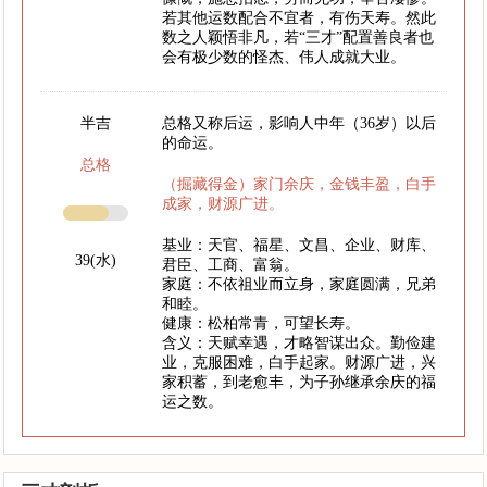
若其他运数配合不宜者，有伤天寿。然此
数之人颖悟非凡，若“三才”配置善良者也
会有极少数的怪杰、伟人成就大业。
半吉
总格又称后运，影响人中年（36岁）以后
的命运。
总格
（掘藏得金）家门余庆，金钱丰盈，白手
成家，财源广进。
基业：天官、福星、文昌、企业、财库、
39(水)
君臣、工商、富翁。
家庭：不依祖业而立身，家庭圆满，兄弟
和睦。
健康：松柏常青，可望长寿。
含义：天赋幸遇，才略智谋出众。勤俭建
业，克服困难，白手起家。财源广进，兴
家积蓄，到老愈丰，为子孙继承余庆的福
运之数。