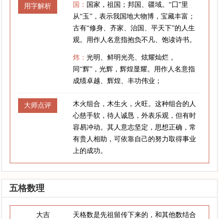
国：
国家，祖国；邦国、疆域。“囗”里
用字解析
从“玉”，表示我国地大物博，宝藏丰富；
古有“修身、齐家、治国、平天下”的人生
观。用作人名意指抱负不凡、饱读诗书。
炜：
光明、鲜明光亮、炫耀灿烂 。
同“辉”，光辉，辉煌显耀。用作人名意指
成绩卓越、辉煌、丰功伟业；
木火组合，木生火，火旺。这种组合的人
大师点评
心慈手软，待人诚恳，外表乐观，但有时
容易冲动。其人意志坚定，思想正确，常
有贵人相助，可依靠自己的努力取得事业
上的成功。
五格数理
大吉
天格数是先祖留传下来的，和其他数结合