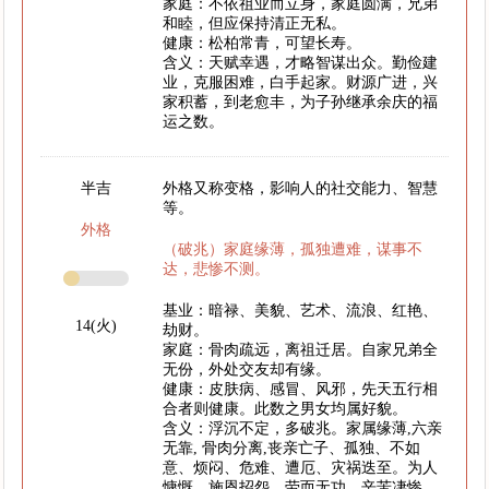
家庭：不依祖业而立身，家庭圆满，兄弟
和睦，但应保持清正无私。
健康：松柏常青，可望长寿。
含义：天赋幸遇，才略智谋出众。勤俭建
业，克服困难，白手起家。财源广进，兴
家积蓄，到老愈丰，为子孙继承余庆的福
运之数。
半吉
外格又称变格，影响人的社交能力、智慧
等。
外格
（破兆）家庭缘薄，孤独遭难，谋事不
达，悲惨不测。
基业：暗禄、美貌、艺术、流浪、红艳、
14(火)
劫财。
家庭：骨肉疏远，离祖迁居。自家兄弟全
无份，外处交友却有缘。
健康：皮肤病、感冒、风邪，先天五行相
合者则健康。此数之男女均属好貌。
含义：浮沉不定，多破兆。家属缘薄,六亲
无靠, 骨肉分离,丧亲亡子、孤独、不如
意、烦闷、危难、遭厄、灾祸迭至。为人
慷慨，施恩招怨，劳而无功，辛苦凄惨。