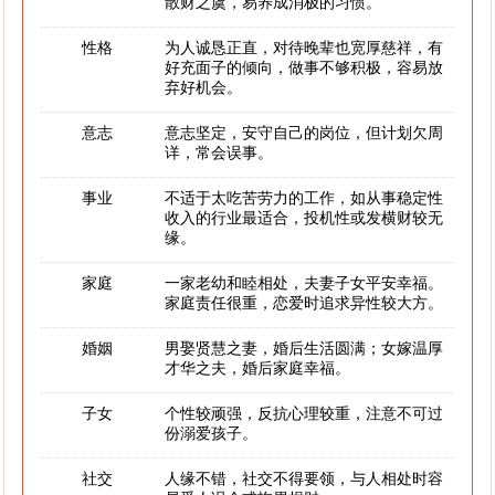
散财之虞，易养成消极的习惯。
性格
为人诚恳正直，对待晚辈也宽厚慈祥，有
好充面子的倾向，做事不够积极，容易放
弃好机会。
意志
意志坚定，安守自己的岗位，但计划欠周
详，常会误事。
事业
不适于太吃苦劳力的工作，如从事稳定性
收入的行业最适合，投机性或发横财较无
缘。
家庭
一家老幼和睦相处，夫妻子女平安幸福。
家庭责任很重，恋爱时追求异性较大方。
婚姻
男娶贤慧之妻，婚后生活圆满；女嫁温厚
才华之夫，婚后家庭幸福。
子女
个性较顽强，反抗心理较重，注意不可过
份溺爱孩子。
社交
人缘不错，社交不得要领，与人相处时容