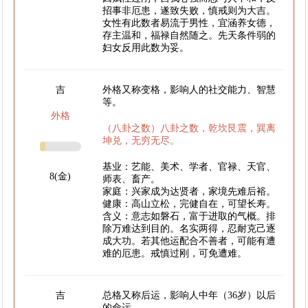
招事非厄患，遂致失败，慎戒则为大吉。
女性有此数者易流于男性，宜涵养女德，
存主温和，福禄自然随之。先天条件弱的
妇女反用此数为妥。
吉
外格又称变格，影响人的社交能力、智慧
等。
外格
（八卦之数）八卦之数，乾坎艮震，巽离
坤兑，无穷无尽。
基业：艺能、美术、学者、官禄、天官、
8(金)
师表、畜产。
家庭：兴家成为达贤者，家境先难后裕。
健康：高山立松，完健自在，可望长寿。
含义：意志如磐石，富于进取的气概。排
除万难达到目的。名实两得，忍耐克己逐
成大功。若其他运配合不善者，可能有遭
难的厄患。戒慎过刚，可免遭难。
吉
总格又称后运，影响人中年（36岁）以后
的命运。