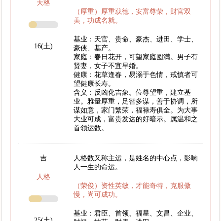
天格
（厚重）厚重载德，安富尊荣，财官双
美，功成名就。
基业：天官、贵命、豪杰、进田、学士、
16(土)
豪侠、基产。
家庭：春日花开，可望家庭圆满。男子有
贤妻，女子不宜早婚。
健康：花草逢春，易溺于色情，戒慎者可
望健康长寿。
含义：反凶化吉象。位尊望重，建立基
业。雅量厚重，足智多谋，善于协调，所
谋如意，家门繁荣，福禄寿俱全。为大事
大业可成，富贵发达的好暗示。属温和之
首领运数。
吉
人格数又称主运，是姓名的中心点，影响
人一生的命运。
人格
（荣俊）资性英敏，才能奇特，克服傲
慢，尚可成功。
基业：君臣、首领、福星、文昌、企业、
25(土)