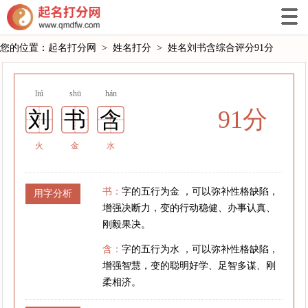
您的位置：
起名打分网
>
姓名打分
>
姓名刘书含综合评分91分
liú
shū
hán
91分
刘
书
含
火
金
水
书：
字的五行为金 ，可以弥补性格缺陷，
用字分析
增强决断力，变的行动稳健、办事认真、
刚毅果决。
含：
字的五行为水 ，可以弥补性格缺陷，
增强智慧，变的聪明好学、足智多谋、刚
柔相济。