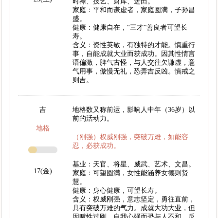
时禄、技艺、财库、进田。
家庭：平和而谦虚者，家庭圆满，子孙昌
盛。
健康：健康自在，“三才”善良者可望长
寿。
含义：资性英敏，有独特的才能。慎重行
事，自能成就大业而获成功。因其性情言
语偏激，脾气古怪，与人交往欠谦虚，意
气用事，傲慢无礼，恐弄吉反凶。慎戒之
则吉。
吉
地格数又称前运，影响人中年（36岁）以
前的活动力。
地格
（刚强）权威刚强，突破万难，如能容
忍，必获成功。
基业：天官、将星、威武、艺术、文昌。
17(金)
家庭：可望圆满，女性能涵养女德则贤
慧。
健康：身心健康，可望长寿。
含义：权威刚强，意志坚定，勇往直前，
具有突破万难的气力。成就大功大业，但
因赋性过刚，自我心强而恐与人不和，反