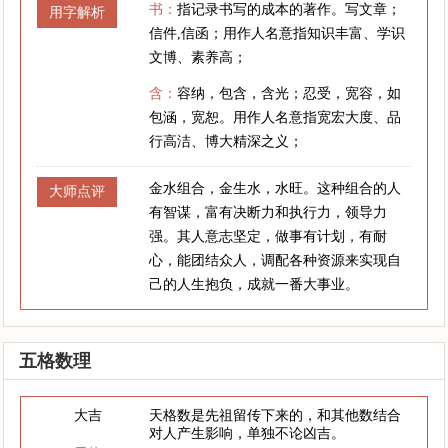
书：
指记录书写的成本的著作。写文章；
用字解析
信件,信函；用作人名意指知识丰富、学识
文博、素养高；
含：
容纳，包含，含光；忍受，宽容，如
包涵，宽恕。用作人名意指宽宏大度、品
行高洁、博大精深之义；
金水组合，金生水，水旺。这种组合的人
大师点评
有智谋，富有决断力和执行力，领导力
强。其人意志坚定，做事有计划，有耐
心，能团结众人，调配各种资源来实现自
己的人生抱负，成就一番大事业。
五格数理
大吉
天格数是先祖留传下来的，和其他数结合
对人产生影响，单独不论凶吉。