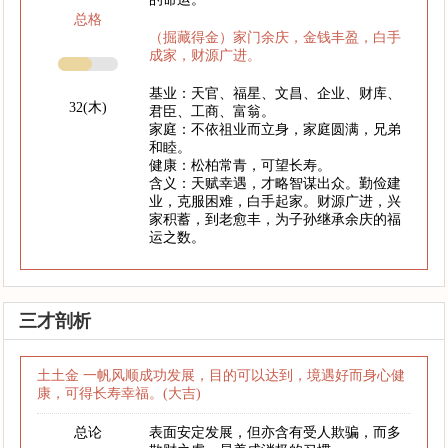
总格
（掘藏得金）家门余庆，金钱丰盈，白手
成家，财源广进。
基业：天官、福星、文昌、企业、财库、
32(木)
君臣、工商、富翁。
家庭：不依祖业而立身，家庭圆满，兄弟
和睦。
健康：松柏常青，可望长寿。
含义：天赋幸遇，才略智谋出众。勤俭建
业，克服困难，白手起家。财源广进，兴
家积蓄，到老愈丰，为子孙继承余庆的福
运之数。
三才剖析
土土金 一帆风顺成功发展，目的可以达到，境遇好而身心健
康，可得长寿幸福。(大吉)
总论
表面安定发展，但亦含有受人欺骗，而多