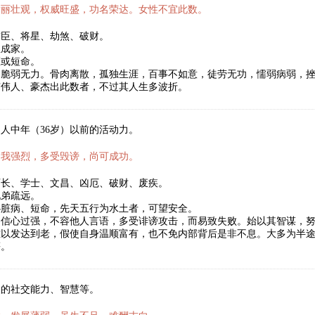
壮丽壮观，权威旺盛，功名荣达。女性不宜此数。
君臣、将星、劫煞、破财。
立成家。
医或短命。
，脆弱无力。骨肉离散，孤独生涯，百事不如意，徒劳无功，懦弱病弱，
有伟人、豪杰出此数者，不过其人生多波折。
人中年（36岁）以前的活动力。
自我强烈，多受毁谤，尚可成功。
师长、学士、文昌、凶厄、破财、废疾。
兄弟疏远。
心脏病、短命，先天五行为水土者，可望安全。
自信心过强，不容他人言语，多受诽谤攻击，而易致失败。始以其智谋，
难以发达到老，假使自身温顺富有，也不免内部背后是非不息。大多为半
等。
人的社交能力、智慧等。