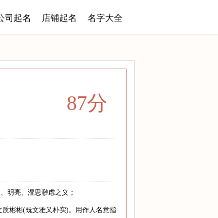
公司起名
店铺起名
名字大全
87分
了、明亮、澄思渺虑之义；
质彬彬(既文雅又朴实)。用作人名意指