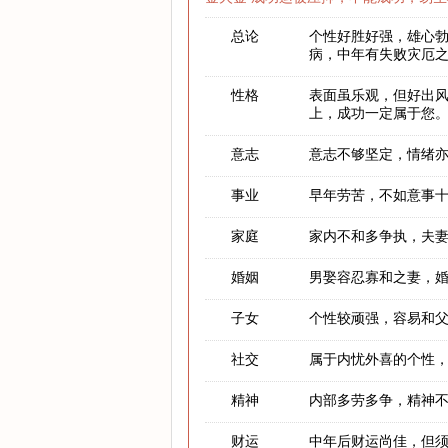
总论
个性好胜好强，雄心
病，中年有失败灾厄
性格
表面虽乐观，但好出
上，成功一定属于您
意志
意志不够坚定，情绪
事业
早年劳苦，不如意事
家庭
家内不和多争执，夫
婚姻
男娶容忍寡和之妻，
子女
个性较顽强，容易和
社交
属于内忧外喜的个性
精神
内部多劳多争，精神
财运
中年后财运尚佳，但