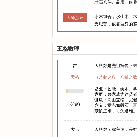
才高八斗、品质、修
水木组合，水生木，
大师点评
受艰苦，依靠自身的
五格数理
吉
天格数是先祖留传下
天格
（八卦之数）八卦之
基业：艺能、美术、
家庭：兴家成为达贤
健康：高山立松，完
8(金)
含义：意志如磐石，
戒慎过刚，可免遭难
大吉
人格数又称主运，是