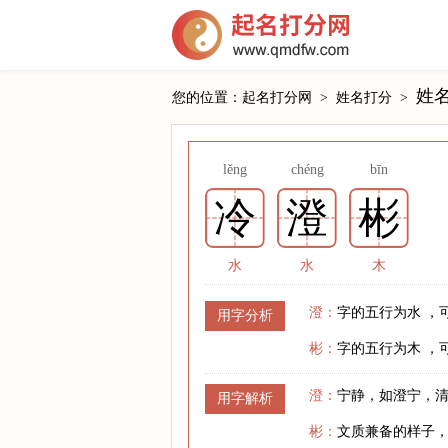
姓
您的位置：
起名打分网
>
姓名打分
>
lěng
chéng
bīn
冷
澄
彬
水
水
木
澄：
字的五行为水 ，
用字分析
彬：
字的五行为木 ，
澄：
宁静，如澄宁，
用字解析
彬：
文质兼备的样子，