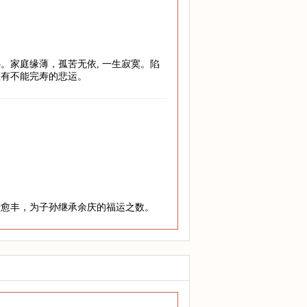
。家庭缘薄，孤苦无依, 一生寂寞。陷
至有不能完寿的悲运。
老愈丰，为子孙继承余庆的福运之数。