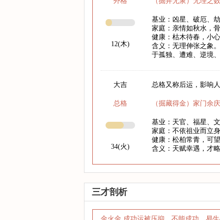
外格
（掘井无泉）无理之
基业：凶星、破厄、
家庭：亲情如秋水，
健康：枯木待春，小心
12(木)
含义：无理伸张之象。
于孤独、遭难、逆境
大吉
总格又称后运，影响人
总格
（掘藏得金）家门余
基业：天官、福星、
家庭：不依祖业而立
健康：松柏常青，可
34(火)
含义：天赋幸遇，才
三才剖析
金火金 成功运被压抑，不能成功，易生