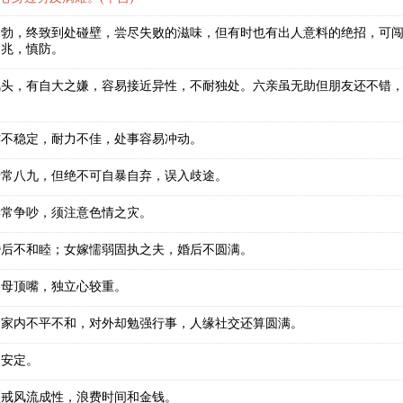
勃勃，终致到处碰壁，尝尽失败的滋味，但有时也有出人意料的绝招，可
之兆，慎防。
风头，有自大之嫌，容易接近异性，不耐独处。六亲虽无助但朋友还不错
。
亦不稳定，耐力不佳，处事容易冲动。
十常八九，但绝不可自暴自弃，误入歧途。
妻常争吵，须注意色情之灾。
婚后不和睦；女嫁懦弱固执之夫，婚后不圆满。
父母顶嘴，独立心较重。
，家内不平不和，对外却勉强行事，人缘社交还算圆满。
不安定。
须戒风流成性，浪费时间和金钱。