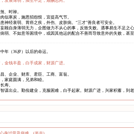
数，发展薄弱，虽生不足，难酬志向。
劫煞、时禄。
骨肉似寒炭，施恩招怨恨，宜提高气节。
患神经衰弱、胃癌之疾，外伤、皮肤病。“三才”善良者可安全。
妄顾自身薄弱无力，企图做力不从心的事，反致失败。遇事易生不足之心
、病弱、不如意等困境中，或因其他运的配合不善而导致意外的失败，甚
中年（36岁）以后的命运。
庆，金钱丰盈，白手成家，财源广进。
文昌、企业、财库、君臣、工商、富翁。
身，家庭圆满，兄弟和睦。
望长寿。
略智谋出众。勤俭建业，克服困难，白手起家。财源广进，兴家积蓄，到
心身过劳及病难。(半吉)