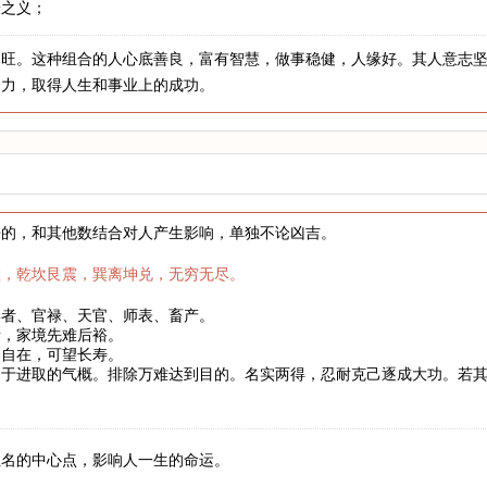
养之义；
木旺。这种组合的人心底善良，富有智慧，做事稳健，人缘好。其人意志
努力，取得人生和事业上的成功。
来的，和其他数结合对人产生影响，单独不论凶吉。
数，乾坎艮震，巽离坤兑，无穷无尽。
学者、官禄、天官、师表、畜产。
者，家境先难后裕。
健自在，可望长寿。
富于进取的气概。排除万难达到目的。名实两得，忍耐克己逐成大功。若
。
姓名的中心点，影响人一生的命运。