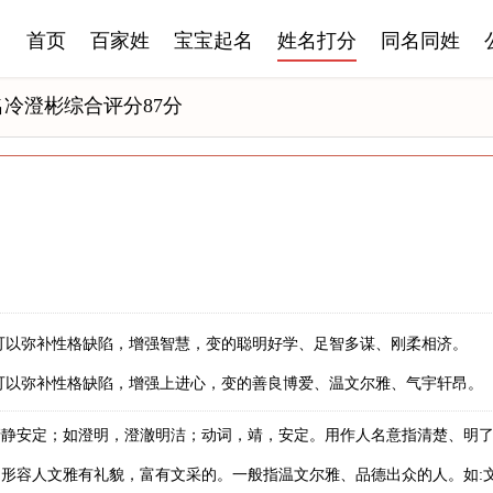
首页
百家姓
宝宝起名
姓名打分
同名同姓
名冷澄彬综合评分87分
可以弥补性格缺陷，增强智慧，变的聪明好学、足智多谋、刚柔相济。
可以弥补性格缺陷，增强上进心，变的善良博爱、温文尔雅、气宇轩昂。
清静安定；如澄明，澄澈明洁；动词，靖，安定。用作人名意指清楚、明
形容人文雅有礼貌，富有文采的。一般指温文尔雅、品德出众的人。如:文