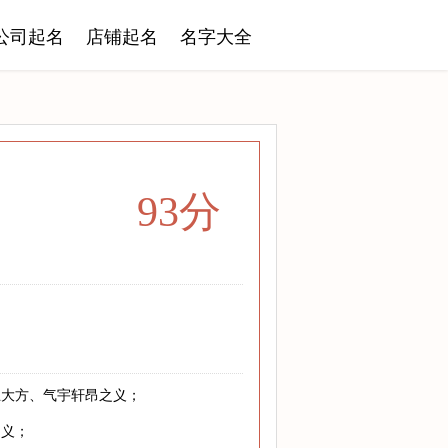
公司起名
店铺起名
名字大全
93分
止大方、气宇轩昂之义；
之义；