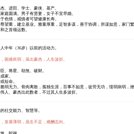
豪杰、进田、学士、豪侠、基产。
望家庭圆满。男子有贤妻，女子不宜早婚。
溺于色情，戒慎者可望健康长寿。
位尊望重，建立基业。雅量厚重，足智多谋，善于协调，所谋如意，家门
温和之首领运数。
人中年（36岁）以前的活动力。
霜，困难疾弱，虽出豪杰，人生波折。
君臣、将星、劫煞、破财。
立成家。
医或短命。
，脆弱无力。骨肉离散，孤独生涯，百事不如意，徒劳无功，懦弱病弱，
有伟人、豪杰出此数者，不过其人生多波折。
人的社交能力、智慧等。
数，发展薄弱，虽生不足，难酬志向。
劫煞、时禄。