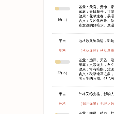
基业：天官、贵命、
家庭：春日花开，可
健康：花草逢春，易
16(土)
含义：反凶化吉象。
贵发达的好暗示。属
半吉
地格数又称前运，影响
地格
（秋草逢霜）秋草逢
基业：远洋、天乙、
家庭：六亲无力，自
健康：常有暗疾，难
22(木)
含义：秋草逢霜之象
者人生的写照。但也
半吉
外格又称变格，影响
外格
（掘井无泉）无理之
基业：凶星、破厄、