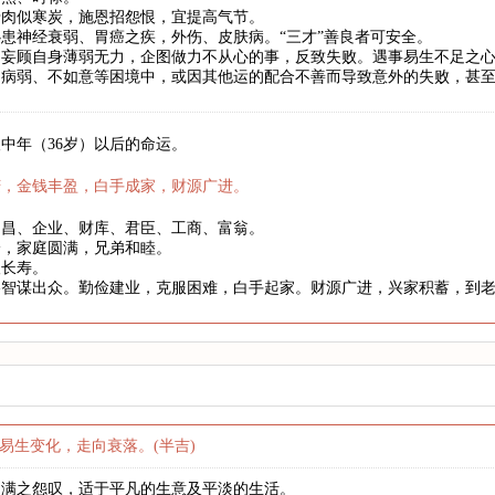
骨肉似寒炭，施恩招怨恨，宜提高气节。
患神经衰弱、胃癌之疾，外伤、皮肤病。“三才”善良者可安全。
妄顾自身薄弱无力，企图做力不从心的事，反致失败。遇事易生不足之心
、病弱、不如意等困境中，或因其他运的配合不善而导致意外的失败，甚
中年（36岁）以后的命运。
庆，金钱丰盈，白手成家，财源广进。
文昌、企业、财库、君臣、工商、富翁。
身，家庭圆满，兄弟和睦。
望长寿。
略智谋出众。勤俭建业，克服困难，白手起家。财源广进，兴家积蓄，到
易生变化，走向衰落。(半吉)
不满之怨叹，适于平凡的生意及平淡的生活。