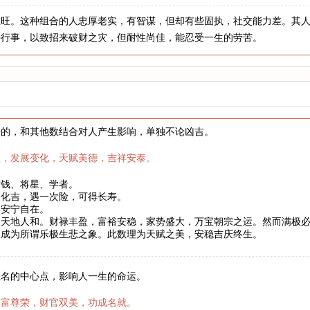
土旺。这种组合的人忠厚老实，有智谋，但却有些固执，社交能力差。其
持行事，以致招来破财之灾，但耐性尚佳，能忍受一生的劳苦。
来的，和其他数结合对人产生影响，单独不论凶吉。
数，发展变化，天赋美德，吉祥安泰。
财钱、将星、学者。
凶化吉，遇一次险，可得长寿。
，安宁自在。
，天地人和。财禄丰盈，富裕安稳，家势盛大，万宝朝宗之运。然而满极
，成为所谓乐极生悲之象。此数理为天赋之美，安稳吉庆终生。
姓名的中心点，影响人一生的命运。
安富尊荣，财官双美，功成名就。