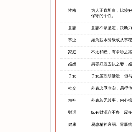
性格
为人正直坦白，比较
保守的个性。
意志
意志不够坚定，决断
事业
如为薪水阶级或从事
家庭
不太和睦，有争吵之
婚姻
男娶好胜固执之妻，
子女
子女虽聪明活泼，但
社交
外表忠厚老实，易得
精神
外表若无其事，内心
财运
纵有财源亦不多，应
健康
易患精神衰弱、胃肠