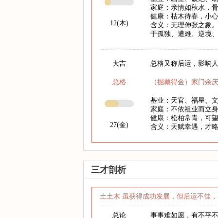
家庭：亲情如秋水，
健康：枯木待春，小心
12(木)
含义：无理伸张之象。
于孤独、遭难、逆境
大吉
总格又称后运，影响人
总格
（掘藏得金）家门余
基业：天官、福星、
家庭：不依祖业而立
健康：松柏常青，可
27(金)
含义：天赋幸遇，才
三才剖析
土土木 虽获得成功发展，但后运不佳，
总论
事事难如愿，有不平