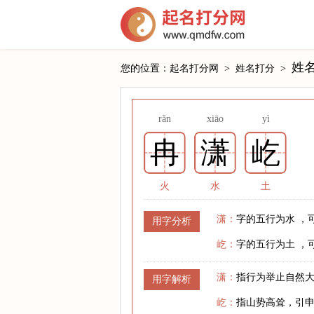
姓
您的位置：
起名打分网
>
姓名打分
>
rǎn
xiāo
yì
冉
潇
屹
火
水
土
潇：
字的五行为水 ，
用字分析
屹：
字的五行为土 ，
潇：
指行为举止自然
用字解析
屹：
指山势高耸，引