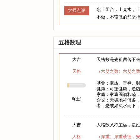
水土组合，土克水，
大师点评
不做，不该做的却坚
五格数理
大吉
天格数是先祖留传下
天格
（六爻之数）六爻之
基业：豪杰、官禄、
健康：可望健康，逢
家庭：家庭圆满和睦
6(土)
含义：天德地祥俱备
者，恐或如流水而下
大吉
人格数又称主运，是
人格
（厚重）厚重载德，