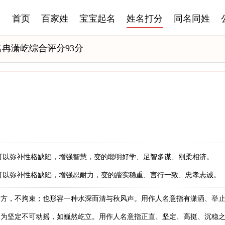
首页
百家姓
宝宝起名
姓名打分
同名同姓
名冉潇屹综合评分93分
可以弥补性格缺陷，增强智慧，变的聪明好学、足智多谋、刚柔相济。
可以弥补性格缺陷，增强忍耐力，变的踏实稳重、言行一致、忠孝志诚。
大方，不拘束；也形容一种水深而清与秋风声。用作人名意指有潇洒、举
申为坚定不可动摇，如巍然屹立。用作人名意指正直、坚定、高挺、沉稳