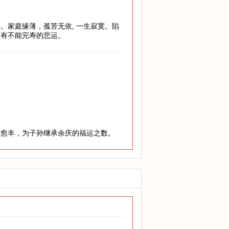
。家庭缘薄，孤苦无依, 一生寂寞。陷
至有不能完寿的悲运。
老愈丰，为子孙继承余庆的福运之数。