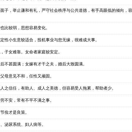
好面子，举止谦和有礼，严守社会秩序与公共道德，有手高眼低的倾向，
力也比较弱，思想容易变化。
稳定性小生意较适合，投机事业与您无缘，很难成大事。
兆，子女难靠。女命者家庭较安定。
婚后不甚圆满；女嫁有才干之夫，婚后大致圆满。
与父母意见不和，任性又顽固。
他人之信任，有助人、成人之美德，但容易受人拖累，帮助者少。
操劳不安，常有不平不满之事。
多节俭才是良策。
病、泌尿系统、妇人病等。